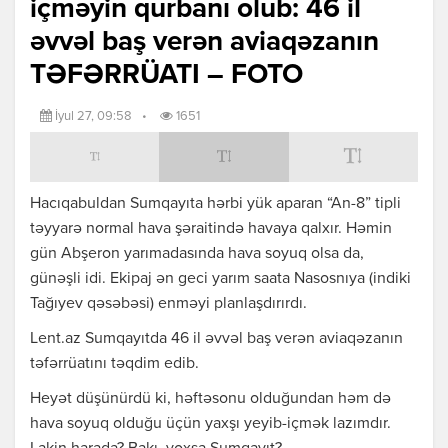
içməyin qurbanı olub: 46 il
əvvəl baş verən aviaqəzanın
TƏFƏRRÜATI – FOTO
İyul 27, 09:58
•
1651
Hacıqabuldan Sumqayıta hərbi yük aparan “An-8” tipli
təyyarə normal hava şəraitində havaya qalxır. Həmin
gün Abşeron yarımadasında hava soyuq olsa da,
günəşli idi. Ekipaj ən geci yarım saata Nasosnıya (indiki
Tağıyev qəsəbəsi) enməyi planlaşdırırdı.
Lent.az Sumqayıtda 46 il əvvəl baş verən aviaqəzanın
təfərrüatını təqdim edib.
Heyət düşünürdü ki, həftəsonu olduğundan həm də
hava soyuq olduğu üçün yaxşı yeyib-içmək lazımdır.