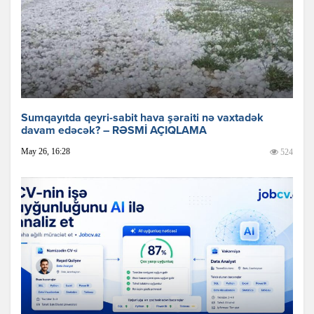
Sumqayıtda qeyri-sabit hava şəraiti nə vaxtadək
davam edəcək? – RƏSMİ AÇIQLAMA
May 26, 16:28
524