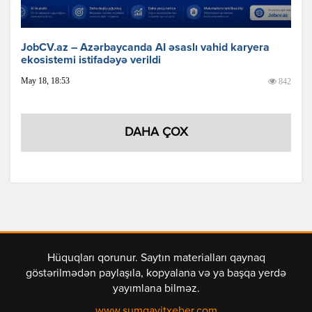
JobCV.az – Azərbaycanda AI əsaslı vahid karyera
ekosistemi istifadəyə verildi
May 18, 18:53
842
DAHA ÇOX
Hüquqları qorunur. Saytın materialları qaynaq
göstərilmədən paylaşıla, kopyalana və ya başqa yerdə
yayımlana bilməz.
www.sumqayitxeber.com