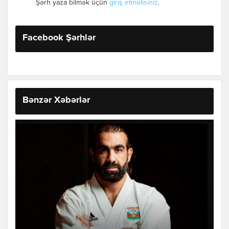
Şərh yaza bilmək üçün
giriş etməlisiniz
.
Facebook Şərhlər
Bənzər Xəbərlər