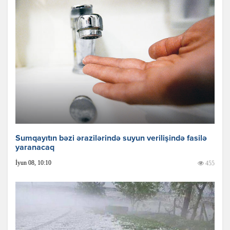
Sumqayıtın bəzi ərazilərində suyun verilişində fasilə
yaranacaq
İyun 08, 10:10
455