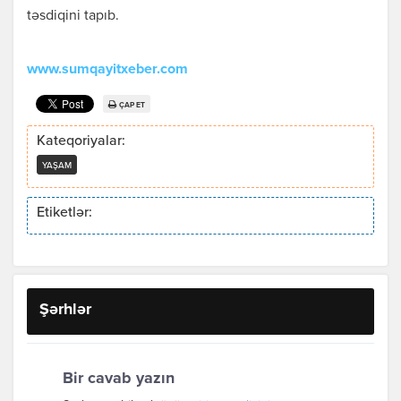
təsdiqini tapıb.
www.sumqayitxeber.com
ÇAP ET
Kateqoriyalar:
YAŞAM
Etiketlər:
Şərhlər
Bir cavab yazın