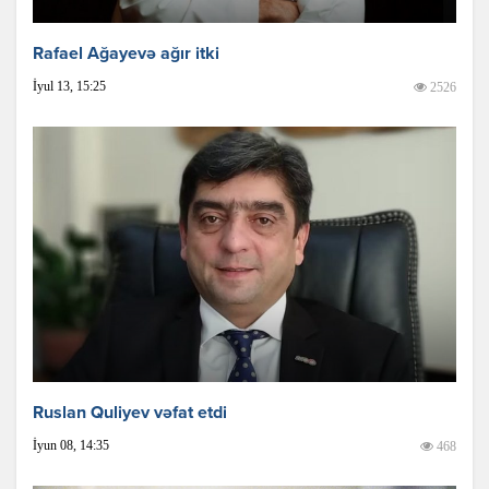
Rafael Ağayevə ağır itki
İyul 13, 15:25
2526
Ruslan Quliyev vəfat etdi
İyun 08, 14:35
468