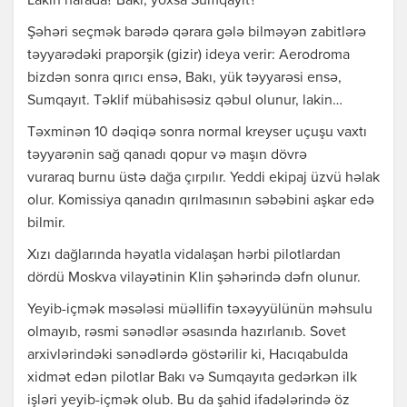
Lakin harada? Bakı, yoxsa Sumqayıt?
Şəhəri seçmək barədə qərara gələ bilməyən zabitlərə
təyyarədəki praporşik (gizir) ideya verir: Aerodroma
bizdən sonra qırıcı ensə, Bakı, yük təyyarəsi ensə,
Sumqayıt. Təklif mübahisəsiz qəbul olunur, lakin…
Təxminən 10 dəqiqə sonra normal kreyser uçuşu vaxtı
təyyarənin sağ qanadı qopur və maşın dövrə
vuraraq burnu üstə dağa çırpılır. Yeddi ekipaj üzvü həlak
olur. Komissiya qanadın qırılmasının səbəbini aşkar edə
bilmir.
Xızı dağlarında həyatla vidalaşan hərbi pilotlardan
dördü Moskva vilayətinin Klin şəhərində dəfn olunur.
Yeyib-içmək məsələsi müəllifin təxəyyülünün məhsulu
olmayıb, rəsmi sənədlər əsasında hazırlanıb. Sovet
arxivlərindəki sənədlərdə göstərilir ki, Hacıqabulda
xidmət edən pilotlar Bakı və Sumqayıta gedərkən ilk
işləri yeyib-içmək olub. Bu da şahid ifadələrində öz