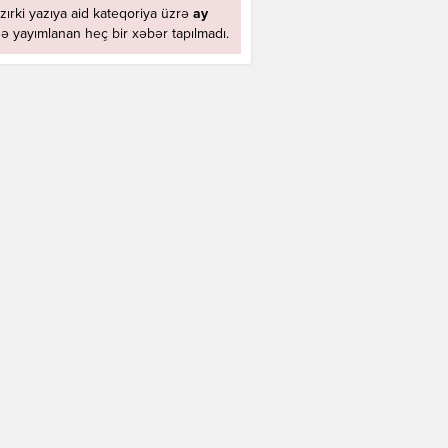
zırki yazıya aid kateqoriya üzrə
ay
ə yayımlanan heç bir xəbər tapılmadı.