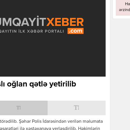
Ha
ərzind
 oğlan qətlə yetirilib
törədilib. Şəhər Polis İdarəsindən verilən məlumata
əsarətləri ilə xəstəxanaya yerləşdirilib. Həkimlərin