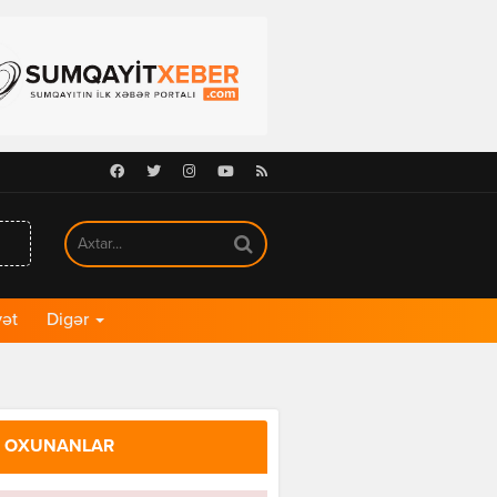
Facebook
Twitter
Instagram
Youtube
RSS
ət
Digər
 OXUNANLAR