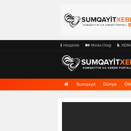
Haqqında
Media Otağı
XİDM
Ana
Sumqayıt
Dünya
Öl
Səhifə