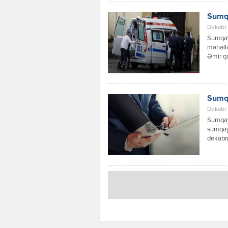
digər n
Faktla 
Sumqa
övladıd
Dekabr 
Sumqayı
məhəllə
Əmir qı
araşdır
Sumqa
Dekabr 
Sumqayı
sumqayi
dekabrı
yerləşə
Abşeron
Məmmədo
öldüyü 