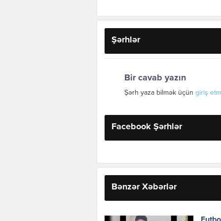
Şərhlər
Bir cavab yazın
Şərh yaza bilmək üçün
giriş etm
Facebook Şərhlər
Bənzər Xəbərlər
Futbo