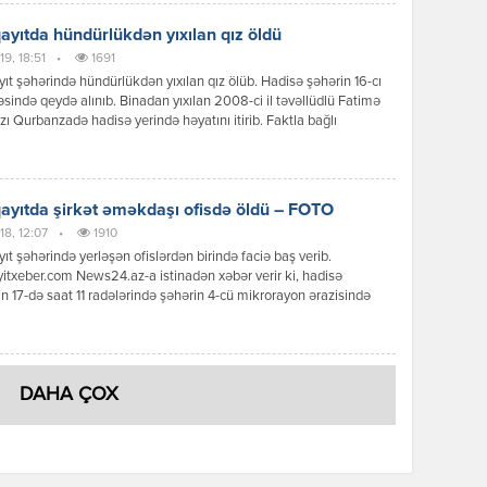
əqliyyat vasitəsilə toqquşub. Nəticədə hakim hadisə yerində ölüb.
bağlı araşdırma aparılır. “Unikal” xatırladır ki, Aynur Rzayeva şəhid
yıtda hündürlükdən yıxılan qız öldü
ır. O bu vəzifəyə 2022-ci […]
19, 18:51
•
1691
t şəhərində hündürlükdən yıxılan qız ölüb. Hadisə şəhərin 16-cı
sində qeydə alınıb. Binadan yıxılan 2008-ci il təvəllüdlü Fatimə
zı Qurbanzadə hadisə yerində həyatını itirib. Faktla bağlı
ma aparılır.//Report
yıtda şirkət əməkdaşı ofisdə öldü – FOTO
18, 12:07
•
1910
t şəhərində yerləşən ofislərdən birində faciə baş verib.
txeber.com News24.az-a istinadən xəbər verir ki, hadisə
n 17-də saat 11 radələrində şəhərin 4-cü mikrorayon ərazisində
n “Dynamex” kargo şirkətində qeydə alınıb. Şirkətdə çalışan
 rayon sakini, 1998-ci il təvəllüdlü Orxan Dilqəm oğlu
v iş yerində qəfil vəfat edib. Onun böyrək çatışmazlığından
ehtimal olunur. Faktla bağlı […]
DAHA ÇOX