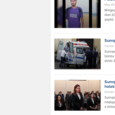
May 05,
Mingəçe
ölən 2
yayılıb
səbəbd
olan H.
üzrə ll 
Sumqa
Yanvar 
Sumqayı
bürosu 
alınıb.
hamam o
yerinə 
cəlb ol
Sumqa
həlak
Dekabr 
Sumqay
nəqliyy
a istin
məlumat