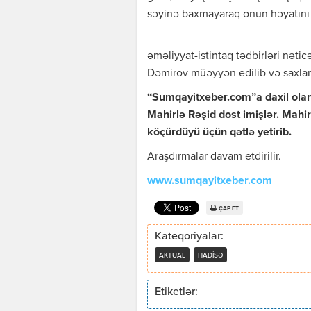
səyinə baxmayaraq onun həyatını
əməliyyat-istintaq tədbirləri nətic
Dəmirov müəyyən edilib və saxlan
“Sumqayitxeber.com”a daxil olan 
Mahirlə Rəşid dost imişlər. Mahi
köçürdüyü üçün qətlə yetirib.
Araşdırmalar davam etdirilir.
www.sumqayitxeber.com
ÇAP ET
Kateqoriyalar:
AKTUAL
HADISƏ
Etiketlər: