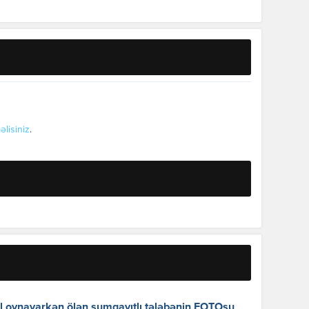
əlisiniz
.
l oynayarkən ölən sumqayıtlı tələbənin FOTOsu