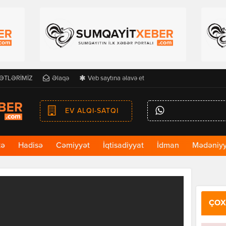
ƏTLƏRİMİZ
Əlaqə
Veb saytına əlavə et
EV ALQI-SATQI
kə
Hadisə
Cəmiyyət
İqtisadiyyat
İdman
Mədəniyy
ÇOX