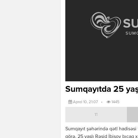
Sumqayıtda 25 yaşlı
Aprel 10, 21:07
•
1445
Sumqayıt şəhərində qətl hadisəsi 
görə, 25 yaşlı Rəşid İbişov bıçaq x