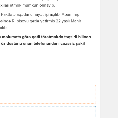
 xilas etmək mümkün olmayıb.
Faktla əlaqədar cinayət işi açılıb. Aparılmış
əsində R.İbişovu qətlə yetirmiş 22 yaşlı Mahir
ılıb.
məlumata görə qətli törətməkdə təqsirli bilinən
r öz dostunu onun telefonundan icazəsiz şəkil