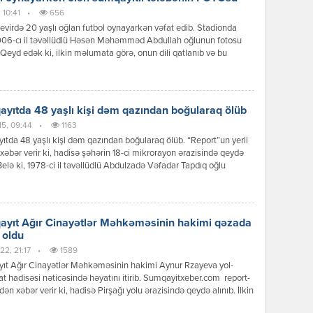
 10:41
•
656
virdə 20 yaşlı oğlan futbol oynayarkən vəfat edib. Stadionda
006-cı il təvəllüdlü Həsən Məhəmməd Abdullah oğlunun fotosu
. Qeyd edək ki, ilkin məlumata görə, onun dili qatlanıb və bu
ən həyatını xilas etmək mümkün olmayıb. Sumqayıt şəhər sakini
 Abdullah Mingəçevir Dövlət Universitetinin mühəndislik ixtisası
kurs tələbəsi idi. Faktla bağlı araşdırma […]
yıtda 48 yaşlı kişi dəm qazından boğularaq ölüb
15, 09:44
•
1163
tda 48 yaşlı kişi dəm qazından boğularaq ölüb. “Report”un yerli
xəbər verir ki, hadisə şəhərin 18-ci mikrorayon ərazisində qeydə
 Belə ki, 1978-ci il təvəllüdlü Abdulzadə Vəfadar Tapdıq oğlu
tağında dəm qazından zəhərlənərək həyatını itirib. Hadisə
hüquq-mühafizə orqanlarının əməkdaşları və müvafiq qurumlar
unub. Faktla bağlı araşdırma aparılır.
yıt Ağır Cinayətlər Məhkəməsinin hakimi qəzada
 oldu
22, 21:17
•
1589
ıt Ağır Cinayətlər Məhkəməsinin hakimi Aynur Rzayeva yol-
at hadisəsi nəticəsində həyatını itirib. Sumqayitxeber.com report-
adən xəbər verir ki, hadisə Pirşağı yolu ərazisində qeydə alınıb. İlkin
a görə, A.Rzayevanın idarə etdiyi “Nissan” markalı avtomobil