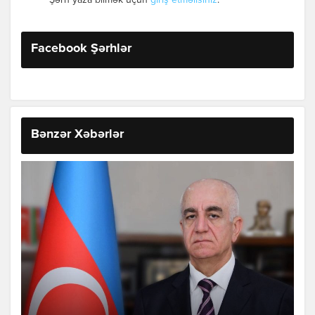
Şərh yaza bilmək üçün
giriş etməlisiniz
.
Facebook Şərhlər
Bənzər Xəbərlər