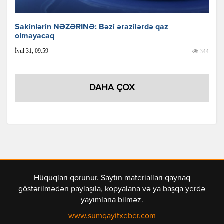
Sakinlərin NƏZƏRİNƏ: Bəzi ərazilərdə qaz
olmayacaq
İyul 31, 09:59
344
DAHA ÇOX
Hüquqları qorunur. Saytın materialları qaynaq
göstərilmədən paylaşıla, kopyalana və ya başqa yerdə
yayımlana bilməz.
www.sumqayitxeber.com