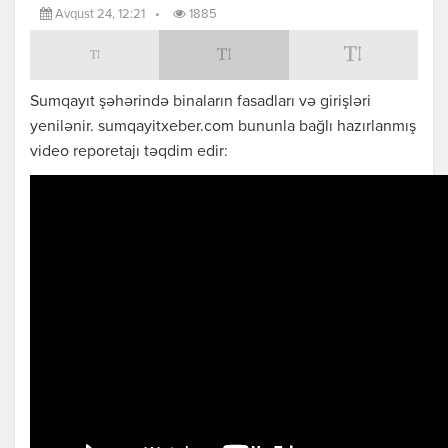
Avqust 24, 12:21
•
1885
Sumqayıt şəhərində binaların fasadları və girişləri
yenilənir. sumqayitxeber.com bununla bağlı hazırlanmış
video reporetajı təqdim edir: