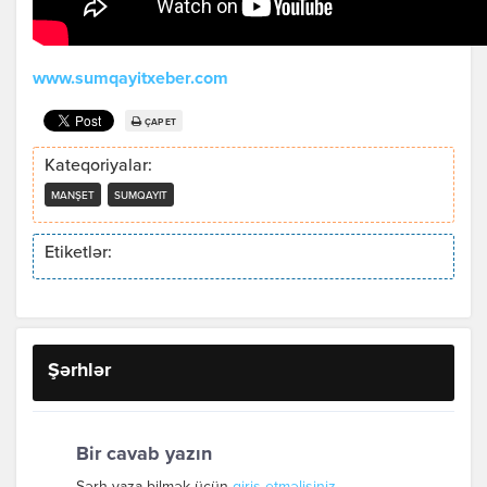
www.sumqayitxeber.com
ÇAP ET
Kateqoriyalar:
MANŞET
SUMQAYIT
Etiketlər:
Şərhlər
Bir cavab yazın