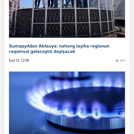
Sumqayıtdan Aktauya: nəhəng layihə regionun
rəqəmsal gələcəyini dəyişəcək
İyul 31, 12:00
486