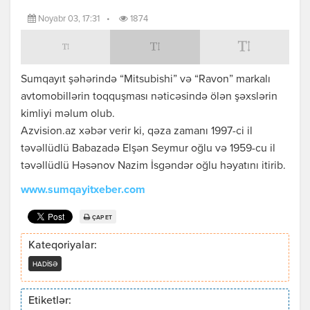
Noyabr 03, 17:31
•
1874
Sumqayıt şəhərində “Mitsubishi” və “Ravon” markalı
avtomobillərin toqquşması nəticəsində ölən şəxslərin
kimliyi məlum olub.
Azvision.az xəbər verir ki, qəza zamanı 1997-ci il
təvəllüdlü Babazadə Elşən Seymur oğlu və 1959-cu il
təvəllüdlü Həsənov Nazim İsgəndər oğlu həyatını itirib.
www.sumqayitxeber.com
ÇAP ET
Kateqoriyalar:
HADISƏ
Etiketlər: