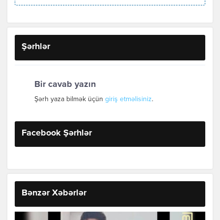
Şərhlər
Bir cavab yazın
Şərh yaza bilmək üçün
giriş etməlisiniz
.
Facebook Şərhlər
Bənzər Xəbərlər