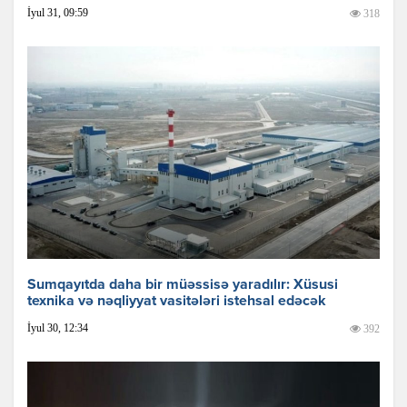
İyul 31, 09:59
318
Sumqayıtda daha bir müəssisə yaradılır: Xüsusi
texnika və nəqliyyat vasitələri istehsal edəcək
İyul 30, 12:34
392