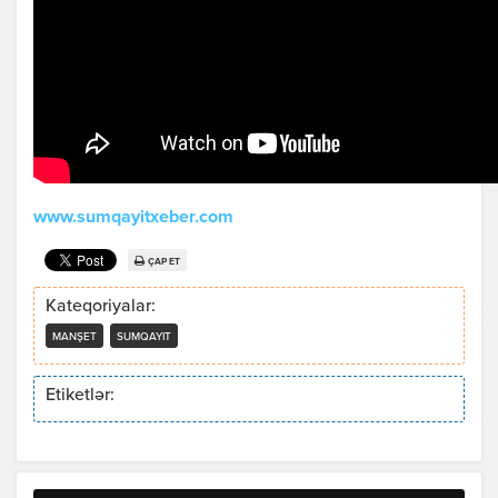
www.sumqayitxeber.com
ÇAP ET
Kateqoriyalar:
MANŞET
SUMQAYIT
Etiketlər: