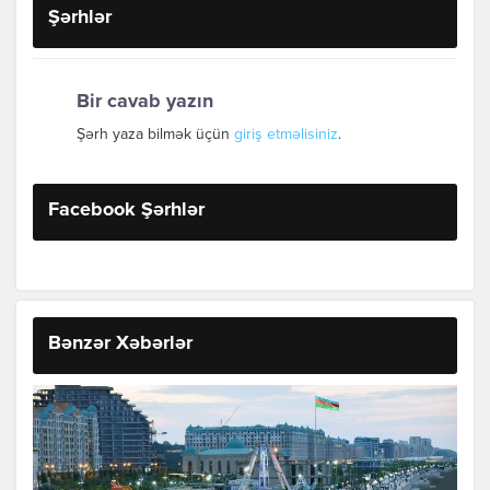
Şərhlər
Bir cavab yazın
Şərh yaza bilmək üçün
giriş etməlisiniz
.
Facebook Şərhlər
Bənzər Xəbərlər