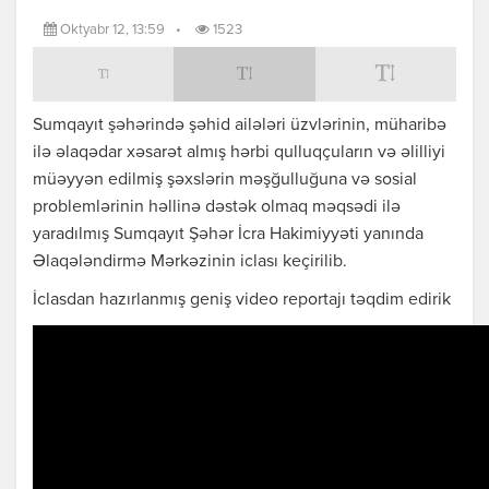
Oktyabr 12, 13:59
•
1523
Sumqayıt şəhərində şəhid ailələri üzvlərinin, müharibə
ilə əlaqədar xəsarət almış hərbi qulluqçuların və əlilliyi
müəyyən edilmiş şəxslərin məşğulluğuna və sosial
problemlərinin həllinə dəstək olmaq məqsədi ilə
yaradılmış Sumqayıt Şəhər İcra Hakimiyyəti yanında
Əlaqələndirmə Mərkəzinin iclası keçirilib.
İclasdan hazırlanmış geniş video reportajı təqdim edirik