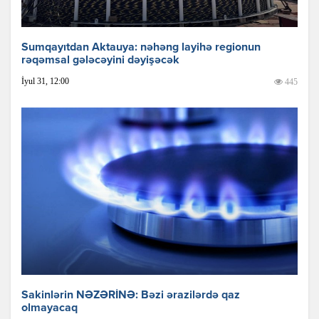
Sumqayıtdan Aktauya: nəhəng layihə regionun
rəqəmsal gələcəyini dəyişəcək
İyul 31, 12:00
445
Sakinlərin NƏZƏRİNƏ: Bəzi ərazilərdə qaz
olmayacaq