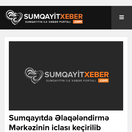
Sumqayıtda Əlaqələndirmə
Mərkəzinin iclası keçirilib