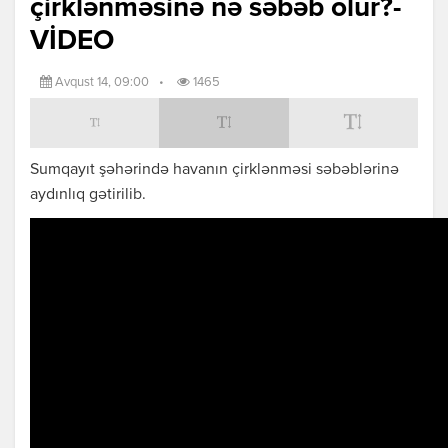
çirklənməsinə nə səbəb olur?-
VİDEO
Avqust 14, 09:00
•
1465
Sumqayıt şəhərində havanın çirklənməsi səbəblərinə
aydınlıq gətirilib.