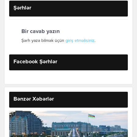
Şərhlər
Bir cavab yazın
Şərh yaza bilmək üçün
giriş etməlisiniz
.
Facebook Şərhlər
Bənzər Xəbərlər