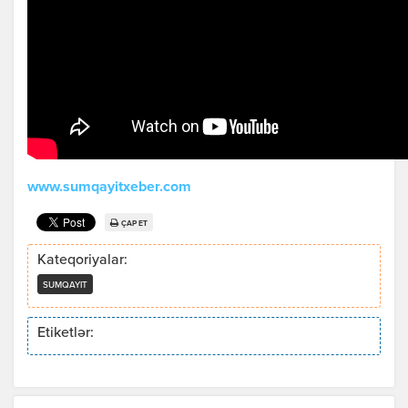
www.sumqayitxeber.com
ÇAP ET
Kateqoriyalar:
SUMQAYIT
Etiketlər: