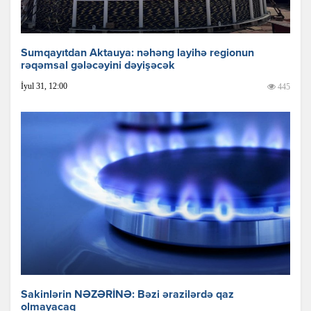
Sumqayıtdan Aktauya: nəhəng layihə regionun
rəqəmsal gələcəyini dəyişəcək
İyul 31, 12:00
445
Sakinlərin NƏZƏRİNƏ: Bəzi ərazilərdə qaz
olmayacaq