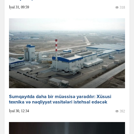
İyul 31, 09:59
318
Sumqayıtda daha bir müəssisə yaradılır: Xüsusi
texnika və nəqliyyat vasitələri istehsal edəcək
İyul 30, 12:34
392