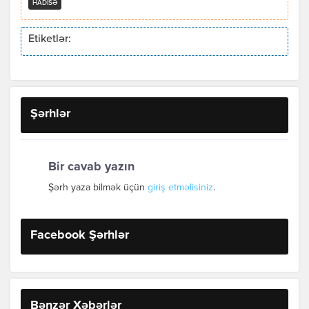
HADISƏ
Etiketlər:
Şərhlər
Bir cavab yazın
Şərh yaza bilmək üçün
giriş etməlisiniz
.
Facebook Şərhlər
Bənzər Xəbərlər