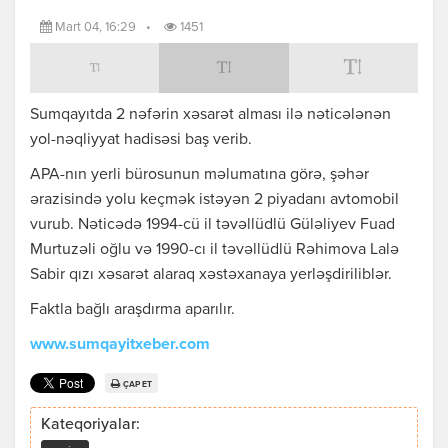
Mart 04, 16:29
•
1451
Sumqayıtda 2 nəfərin xəsarət alması ilə nəticələnən
yol-nəqliyyat hadisəsi baş verib.
APA-nın yerli bürosunun məlumatına görə, şəhər
ərazisində yolu keçmək istəyən 2 piyadanı avtomobil
vurub. Nəticədə 1994-cü il təvəllüdlü Güləliyev Fuad
Murtuzəli oğlu və 1990-cı il təvəllüdlü Rəhimova Lalə
Sabir qızı xəsarət alaraq xəstəxanaya yerləşdiriliblər.
Faktla bağlı araşdırma aparılır.
www.sumqayitxeber.com
ÇAP ET
Kateqoriyalar: