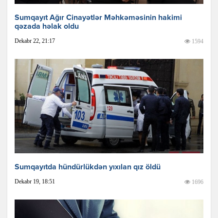
Sumqayıt Ağır Cinayətlər Məhkəməsinin hakimi
qəzada həlak oldu
Dekabr 22, 21:17
1594
Sumqayıtda hündürlükdən yıxılan qız öldü
Dekabr 19, 18:51
1696