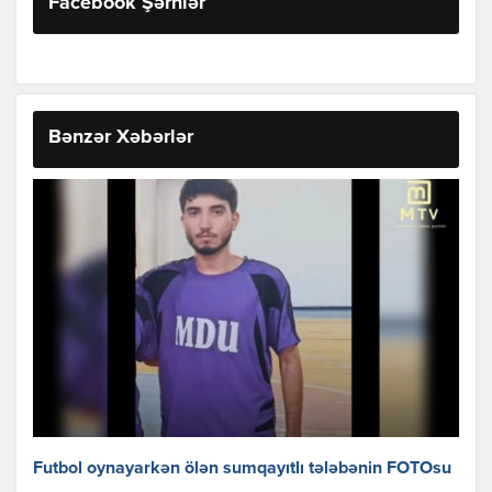
Facebook Şərhlər
Bənzər Xəbərlər
Futbol oynayarkən ölən sumqayıtlı tələbənin FOTOsu