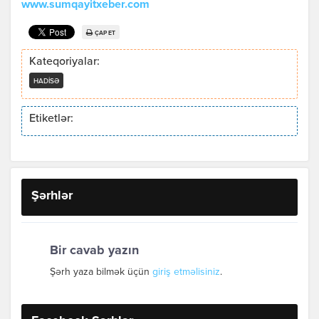
www.sumqayitxeber.com
ÇAP ET
Kateqoriyalar:
HADISƏ
Etiketlər:
Şərhlər
Bir cavab yazın
Şərh yaza bilmək üçün
giriş etməlisiniz
.