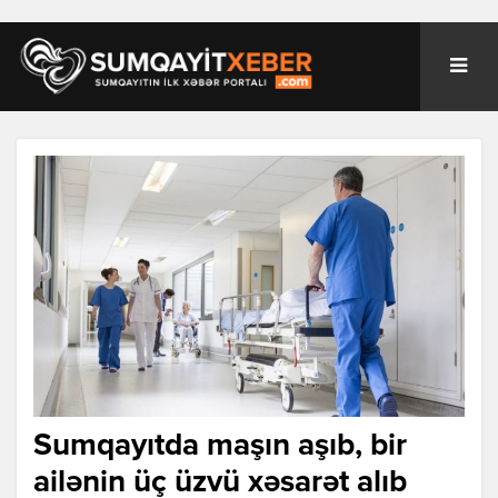
Sumqayıtda maşın aşıb, bir
ailənin üç üzvü xəsarət alıb