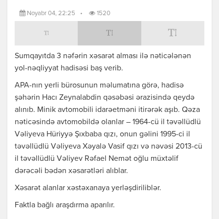
Noyabr 04, 22:25
•
1520
Sumqayıtda 3 nəfərin xəsarət alması ilə nəticələnən
yol-nəqliyyat hadisəsi baş verib.
APA-nın yerli bürosunun məlumatına görə, hadisə
şəhərin Hacı Zeynalabdin qəsəbəsi ərazisində qeydə
alınıb. Minik avtomobili idarəetməni itirərək aşıb. Qəza
nəticəsində avtomobildə olanlar – 1964-cü il təvəllüdlü
Vəliyeva Hüriyyə Şıxbaba qızı, onun gəlini 1995-ci il
təvəllüdlü Vəliyeva Xəyalə Vasif qızı və nəvəsi 2013-cü
il təvəllüdlü Vəliyev Rəfael Nemət oğlu müxtəlif
dərəcəli bədən xəsarətləri alıblar.
Xəsarət alanlar xəstəxanaya yerləşdiriliblər.
Faktla bağlı araşdırma aparılır.