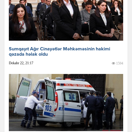
Sumqayıt Ağır Cinayətlər Məhkəməsinin hakimi
qəzada həlak oldu
Dekabr 22, 21:17
1594