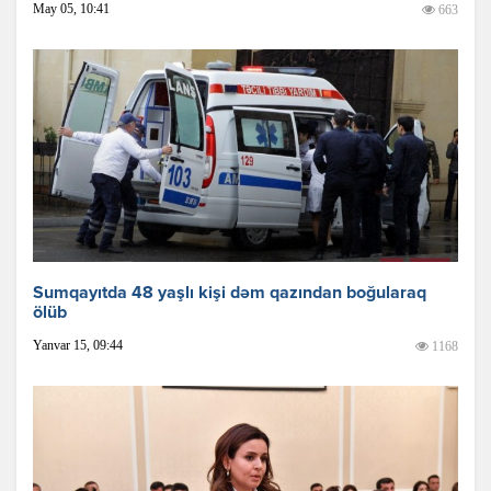
May 05, 10:41
663
Sumqayıtda 48 yaşlı kişi dəm qazından boğularaq
ölüb
Yanvar 15, 09:44
1168