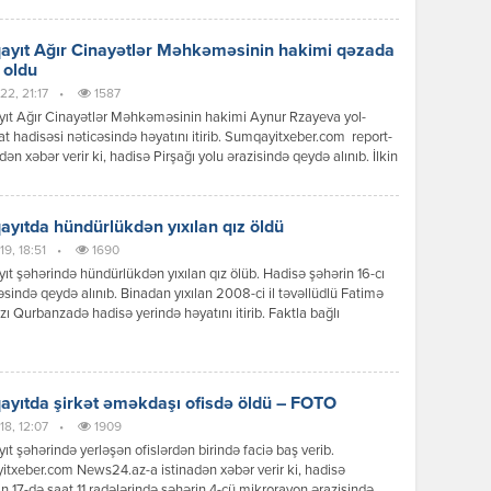
hüquq-mühafizə orqanlarının əməkdaşları və müvafiq qurumlar
unub. Faktla bağlı araşdırma aparılır.
yıt Ağır Cinayətlər Məhkəməsinin hakimi qəzada
 oldu
22, 21:17
•
1587
ıt Ağır Cinayətlər Məhkəməsinin hakimi Aynur Rzayeva yol-
at hadisəsi nəticəsində həyatını itirib. Sumqayitxeber.com report-
adən xəbər verir ki, hadisə Pirşağı yolu ərazisində qeydə alınıb. İlkin
a görə, A.Rzayevanın idarə etdiyi “Nissan” markalı avtomobil
əqliyyat vasitəsilə toqquşub. Nəticədə hakim hadisə yerində ölüb.
bağlı araşdırma aparılır. “Unikal” xatırladır ki, Aynur Rzayeva şəhid
yıtda hündürlükdən yıxılan qız öldü
ır. O bu vəzifəyə 2022-ci […]
19, 18:51
•
1690
t şəhərində hündürlükdən yıxılan qız ölüb. Hadisə şəhərin 16-cı
sində qeydə alınıb. Binadan yıxılan 2008-ci il təvəllüdlü Fatimə
zı Qurbanzadə hadisə yerində həyatını itirib. Faktla bağlı
ma aparılır.//Report
yıtda şirkət əməkdaşı ofisdə öldü – FOTO
18, 12:07
•
1909
t şəhərində yerləşən ofislərdən birində faciə baş verib.
txeber.com News24.az-a istinadən xəbər verir ki, hadisə
n 17-də saat 11 radələrində şəhərin 4-cü mikrorayon ərazisində