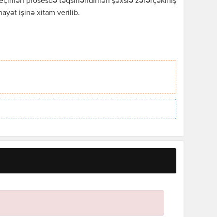
rilən prosesdə təqsirləndirilən şəxslə zərərçəkmiş
ayət işinə xitam verilib.