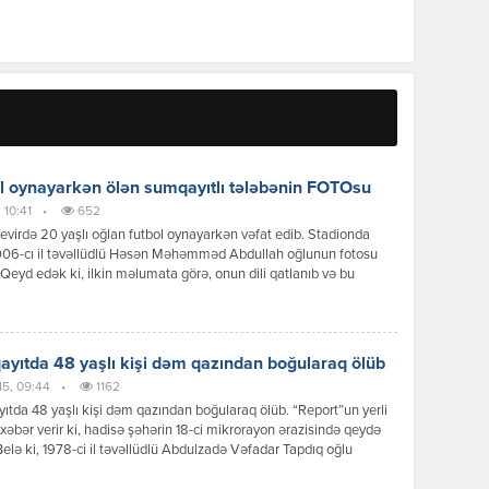
l oynayarkən ölən sumqayıtlı tələbənin FOTOsu
 10:41
•
652
virdə 20 yaşlı oğlan futbol oynayarkən vəfat edib. Stadionda
006-cı il təvəllüdlü Həsən Məhəmməd Abdullah oğlunun fotosu
. Qeyd edək ki, ilkin məlumata görə, onun dili qatlanıb və bu
ən həyatını xilas etmək mümkün olmayıb. Sumqayıt şəhər sakini
 Abdullah Mingəçevir Dövlət Universitetinin mühəndislik ixtisası
kurs tələbəsi idi. Faktla bağlı araşdırma […]
yıtda 48 yaşlı kişi dəm qazından boğularaq ölüb
15, 09:44
•
1162
tda 48 yaşlı kişi dəm qazından boğularaq ölüb. “Report”un yerli
xəbər verir ki, hadisə şəhərin 18-ci mikrorayon ərazisində qeydə
 Belə ki, 1978-ci il təvəllüdlü Abdulzadə Vəfadar Tapdıq oğlu
tağında dəm qazından zəhərlənərək həyatını itirib. Hadisə