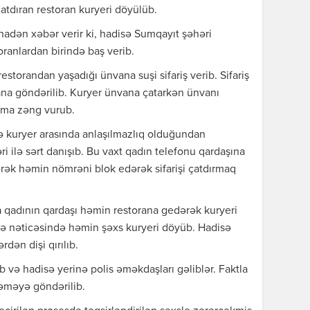
tdıran restoran kuryeri döyülüb.
adən xəbər verir ki, hadisə Sumqayıt şəhəri
oranlardan birində baş verib.
estorandan yaşadığı ünvana suşi sifariş verib. Sifariş
ana göndərilib. Kuryer ünvana çatarkən ünvanı
nıma zəng vurub.
lə kuryer arasında anlaşılmazlıq olduğundan
 ilə sərt danışıb. Bu vaxt qadın telefonu qardaşına
ərək həmin nömrəni blok edərək sifarişi çatdırmaq
ra qadının qardaşı həmin restorana gedərək kuryeri
sə nəticəsində həmin şəxs kuryeri döyüb. Hadisə
rdən dişi qırılıb.
 və hadisə yerinə polis əməkdaşları gəliblər. Faktla
kəməyə göndərilib.