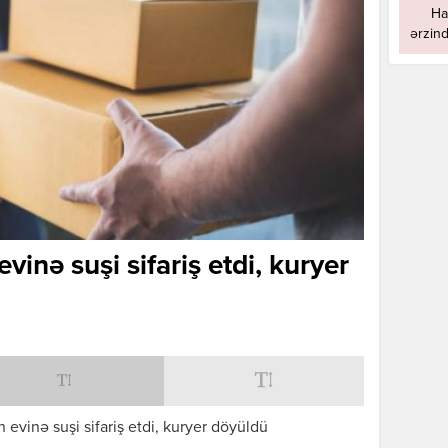
Ha
ərzind
inə suşi sifariş etdi, kuryer
evinə suşi sifariş etdi, kuryer döyüldü