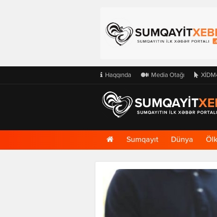
Haqqında
Media Otağı
XİDM
Ana
Sumqayıt
Dünya
Öl
Səhifə