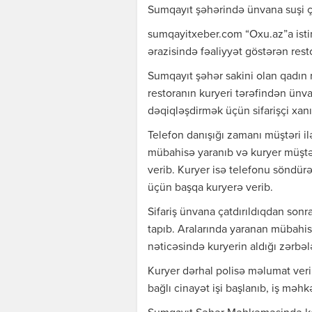
Sumqayıt şəhərində ünvana suşi ça
sumqayitxeber.com “Oxu.az”a istin
ərazisində fəaliyyət göstərən rest
Sumqayıt şəhər sakini olan qadın r
restoranın kuryeri tərəfindən ünv
dəqiqləşdirmək üçün sifarişçi xa
Telefon danışığı zamanı müştəri i
mübahisə yaranıb və kuryer müştəri
verib. Kuryer isə telefonu söndür
üçün başqa kuryerə verib.
Sifariş ünvana çatdırıldıqdan son
tapıb. Aralarında yaranan mübahi
nəticəsində kuryerin aldığı zərbələ
Kuryer dərhal polisə məlumat verib
bağlı cinayət işi başlanıb, iş məh