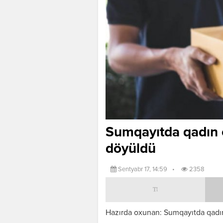
Sumqayıtda qadın ev
döyüldü
Sentyabr 17, 14:59
•
2358
Hazırda oxunan: Sumqayıtda qadın 