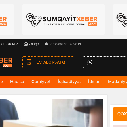
ƏTLƏRİMİZ
Əlaqə
Veb saytına əlavə et
EV ALQI-SATQI
kə
Hadisə
Cəmiyyət
İqtisadiyyat
İdman
Mədəniyy
ÇOX