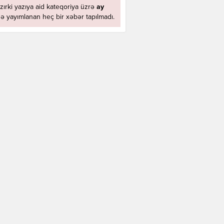
zırki yazıya aid kateqoriya üzrə
ay
ə yayımlanan heç bir xəbər tapılmadı.