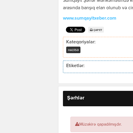
Sumqayıt Şəhər Məhkəməsində keçi
arasında barışıq elan olunub və cin
www.sumqayitxeber.com
ÇAP ET
Kateqoriyalar:
HADISƏ
Etiketlər:
Şərhlər
Müzakirə qapadılmışdır.