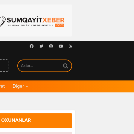
Facebook
Twitter
Instagram
Youtube
RSS
ət
Digər
 OXUNANLAR