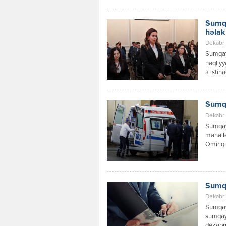
yerinə 
cəlb ol
Sumqa
həlak
Dekabr 
Sumqay
nəqliyy
a istin
məlumat
digər n
Faktla 
Sumqa
övladıd
Dekabr 
Sumqayı
məhəllə
Əmir qı
araşdır
Sumqa
Dekabr 
Sumqayı
sumqayi
dekabrı