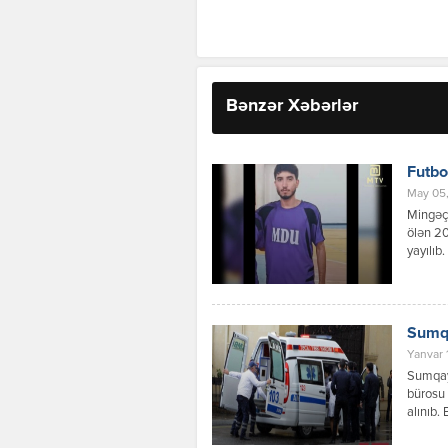
Bənzər Xəbərlər
Futbo
May 05,
Mingəçe
ölən 2
yayılıb
səbəbd
olan H.
üzrə ll 
Sumqa
Yanvar 
Sumqayı
bürosu 
alınıb.
hamam o