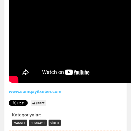
www.sumqayitxeber.com
ÇAP ET
Kateqoriyalar:
MANŞET
SUMQAYIT
VIDEO