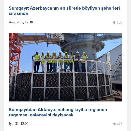
Sumqayıt Azərbaycanın ən sürətlə böyüyən şəhərləri
sırasında
Avqust 05, 12:38
106
Sumqayıtdan Aktauya: nəhəng layihə regionun
rəqəmsal gələcəyini dəyişəcək
İyul 31, 12:00
475