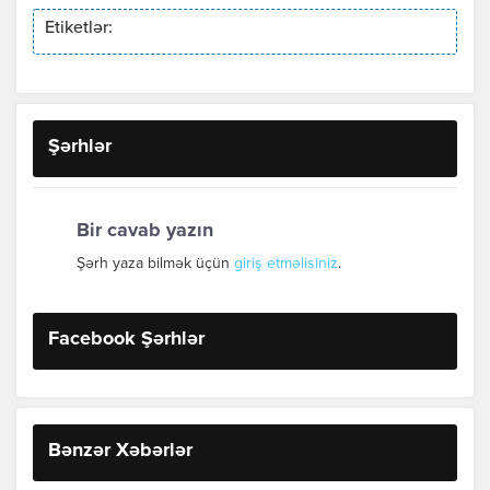
Etiketlər:
Şərhlər
Bir cavab yazın
Şərh yaza bilmək üçün
giriş etməlisiniz
.
Facebook Şərhlər
Bənzər Xəbərlər