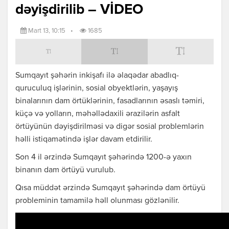
dəyişdirilib – VİDEO
Mart 13, 10:15
•
1685
Sumqayıt şəhərin inkişafı ilə əlaqədar abadlıq-
quruculuq işlərinin, sosial obyektlərin, yaşayış
binalarının dam örtüklərinin, fasadlarının əsaslı təmiri,
küçə və yolların, məhəllədaxili ərazilərin asfalt
örtüyünün dəyişdirilməsi və digər sosial problemlərin
həlli istiqamətində işlər davam etdirilir.
Son 4 il ərzində Sumqayıt şəhərində 1200-ə yaxın
binanın dam örtüyü vurulub.
Qısa müddət ərzində Sumqayıt şəhərində dam örtüyü
probleminin tamamilə həll olunması gözlənilir.