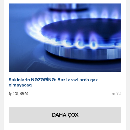
Sakinlərin NƏZƏRİNƏ: Bəzi ərazilərdə qaz
olmayacaq
İyul 31, 09:59
337
DAHA ÇOX