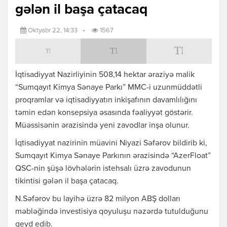
gələn il başa çatacaq
Oktyabr 22, 14:33
•
1567
İqtisadiyyat Nazirliyinin 508,14 hektar əraziyə malik
“Sumqayıt Kimya Sənaye Parkı” MMC-i uzunmüddətli
proqramlar və iqtisadiyyatın inkişafının davamlılığını
təmin edən konsepsiya əsasında fəaliyyət göstərir.
Müəssisənin ərazisində yeni zavodlar inşa olunur.
İqtisadiyyat nazirinin müavini Niyazi Səfərov bildirib ki,
Sumqayıt Kimya Sənaye Parkının ərazisində “AzerFloat”
QSC-nin şüşə lövhələrin istehsalı üzrə zavodunun
tikintisi gələn il başa çatacaq.
N.Səfərov bu layihə üzrə 82 milyon ABŞ dolları
məbləğində investisiya qoyuluşu nəzərdə tutulduğunu
qeyd edib.