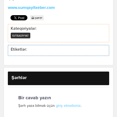
www.sumqayitxeber.com
ÇAP ET
Kateqoriyalar:
İQTISADIYYAT
Etiketlər:
Şərhlər
Bir cavab yazın
Şərh yaza bilmək üçün
giriş etməlisiniz
.