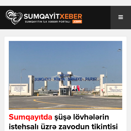
Sumqayıtda
şüşə lövhələrin
istehsalı üzrə zavodun tikintisi