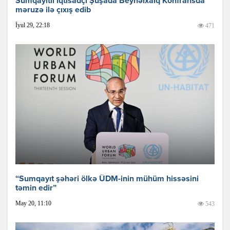
Sumqayıtlı iqtisadçı Şuşada Beynəlxalq Konfransda
məruzə ilə çıxış edib
İyul 29, 22:18
471
“Sumqayıt şəhəri ölkə ÜDM-inin mühüm hissəsini
təmin edir”
May 20, 11:10
543