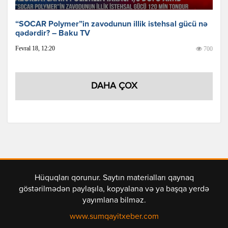
“SOCAR Polymer”in zavodunun illik istehsal gücü nə
qədərdir? – Baku TV
Fevral 18, 12:20
700
DAHA ÇOX
Hüquqları qorunur. Saytın materialları qaynaq
göstərilmədən paylaşıla, kopyalana və ya başqa yerdə
yayımlana bilməz.
www.sumqayitxeber.com