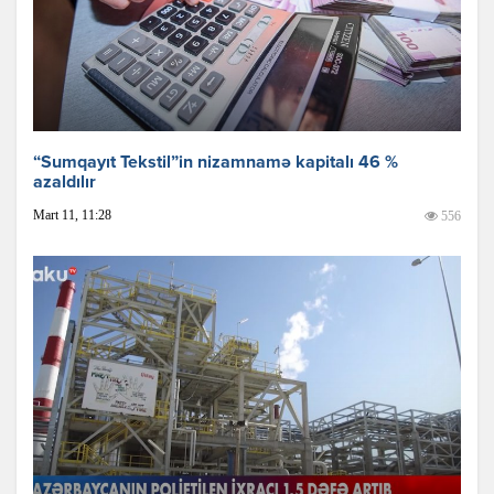
“Sumqayıt Tekstil”in nizamnamə kapitalı 46 %
azaldılır
Mart 11, 11:28
556