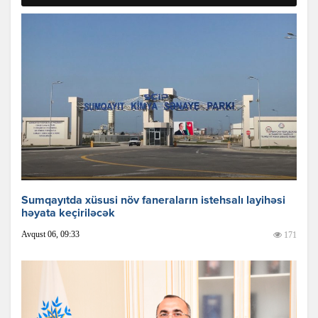
Sumqayıtda xüsusi növ faneraların istehsalı layihəsi
həyata keçiriləcək
Avqust 06, 09:33
171