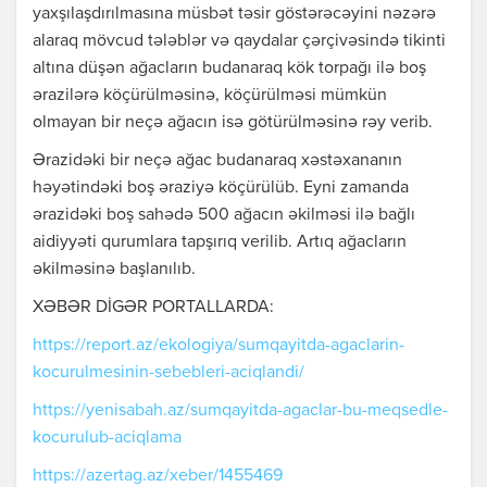
yaxşılaşdırılmasına müsbət təsir göstərəcəyini nəzərə
alaraq mövcud tələblər və qaydalar çərçivəsində tikinti
altına düşən ağacların budanaraq kök torpağı ilə boş
ərazilərə köçürülməsinə, köçürülməsi mümkün
olmayan bir neçə ağacın isə götürülməsinə rəy verib.
Ərazidəki bir neçə ağac budanaraq xəstəxananın
həyətindəki boş əraziyə köçürülüb. Eyni zamanda
ərazidəki boş sahədə 500 ağacın əkilməsi ilə bağlı
aidiyyəti qurumlara tapşırıq verilib. Artıq ağacların
əkilməsinə başlanılıb.
XƏBƏR DİGƏR PORTALLARDA:
https://report.az/ekologiya/sumqayitda-agaclarin-
kocurulmesinin-sebebleri-aciqlandi/
https://yenisabah.az/sumqayitda-agaclar-bu-meqsedle-
kocurulub-aciqlama
https://azertag.az/xeber/1455469