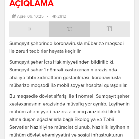
AÇIQLAMA
Aprel 06, 10:25
•
2812
Sumqayıt şəhərində koronavirusla mübarizə məqsədi
ilə zəruri tədbirlər həyata keçirilir.
Sumqayıt şəhər İcra Hakimiyyətindən bildirilib ki,
Sumqayıt şəhər 1 nömrəli xəstəxananın ərazisində
əhaliyə tibbi xidmətlərin göstərilməsi, koronavirusla
mübarizə məqsədi ilə mobil səyyar hospital quraşdırılır.
Bu məqsədlə dövlət sifarişi ilə 1 nömrəli Sumqayıt şəhər
xəstəxanasının ərazisində müvafiq yer ayrılıb. Layihənin
mühüm əhəmiyyəti nəzərə alınaraq ərazidəki tikinti
altına düşən ağaclarlarla bağlı Ekologiya və Təbii
Sərvətlər Nazirliyinə müraciət olunub. Nazirlik layihənin
mühüm dövlət əhəmiyyətini və sosial infrastrukturun