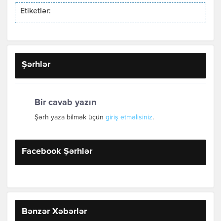
Etiketlər:
Şərhlər
Bir cavab yazın
Şərh yaza bilmək üçün
giriş etməlisiniz
.
Facebook Şərhlər
Bənzər Xəbərlər