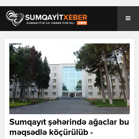
Sumqayıt şəhərində ağaclar bu
məqsədlə köçürülüb -