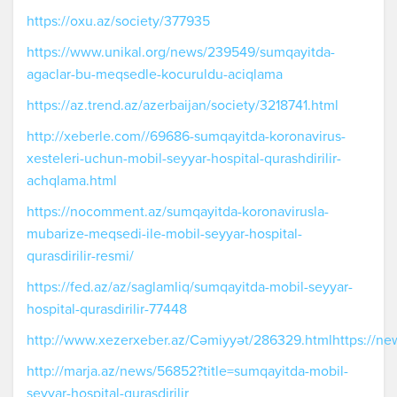
https://oxu.az/society/377935
https://www.unikal.org/news/239549/sumqayitda-
agaclar-bu-meqsedle-kocuruldu-aciqlama
https://az.trend.az/azerbaijan/society/3218741.html
http://xeberle.com//69686-sumqayitda-koronavirus-
xesteleri-uchun-mobil-seyyar-hospital-qurashdirilir-
achqlama.html
https://nocomment.az/sumqayitda-koronavirusla-
mubarize-meqsedi-ile-mobil-seyyar-hospital-
qurasdirilir-resmi/
https://fed.az/az/saglamliq/sumqayitda-mobil-seyyar-
hospital-qurasdirilir-77448
http://www.xezerxeber.az/Cəmiyyət/286329.htmlhttps://new
http://marja.az/news/56852?title=sumqayitda-mobil-
seyyar-hospital-qurasdirilir