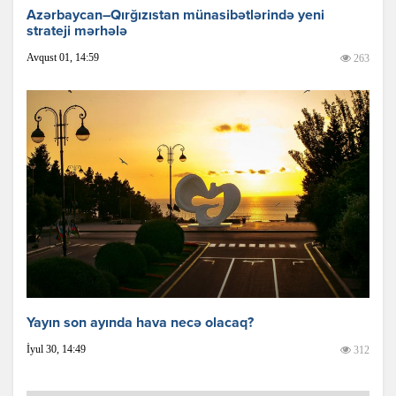
Azərbaycan–Qırğızıstan münasibətlərində yeni
strateji mərhələ
Avqust 01, 14:59
263
Yayın son ayında hava necə olacaq?
İyul 30, 14:49
312