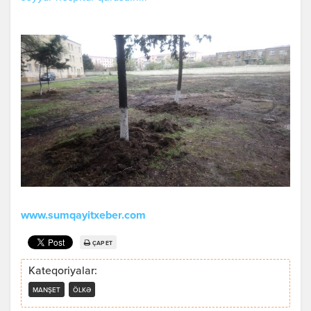
www.sumqayitxeber.com
ÇAP ET
Kateqoriyalar:
MANŞET
ÖLKƏ