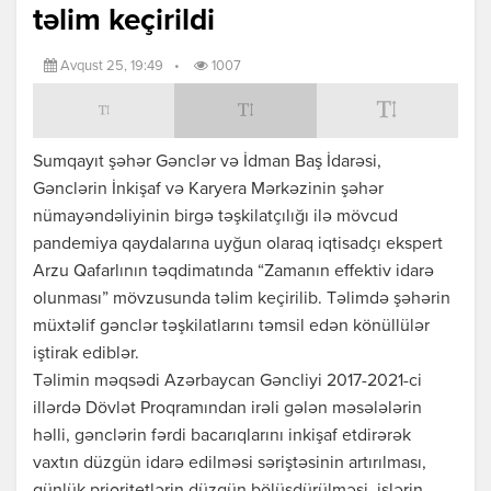
təlim keçirildi
Avqust 25, 19:49
•
1007
Sumqayıt şəhər Gənclər və İdman Baş İdarəsi,
Gənclərin İnkişaf və Karyera Mərkəzinin şəhər
nümayəndəliyinin birgə təşkilatçılığı ilə mövcud
pandemiya qaydalarına uyğun olaraq iqtisadçı ekspert
Arzu Qafarlının təqdimatında “Zamanın effektiv idarə
olunması” mövzusunda təlim keçirilib. Təlimdə şəhərin
müxtəlif gənclər təşkilatlarını təmsil edən könüllülər
iştirak ediblər.
Təlimin məqsədi Azərbaycan Gəncliyi 2017-2021-ci
illərdə Dövlət Proqramından irəli gələn məsələlərin
həlli, gənclərin fərdi bacarıqlarını inkişaf etdirərək
vaxtın düzgün idarə edilməsi səriştəsinin artırılması,