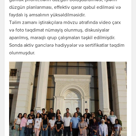
günlük prioritetlərin düzgün bölüşdürülməsi, işlərin
düzgün planlanması, effektiv qərar qəbul edilməsi və
faydalı iş əmsalının yüksəldilməsidir.
Təlim zamanı iştirakçılara mövzu ətrafında video çarx
və foto təqdimat nümayiş olunmuş, diskusiyalar
aparılmış, maraqlı qrup çalışmaları təşkil edilmişdir.
Sonda aktiv gənclərə hədiyyələr və sertifikatlar təqdim
olunmuşdur.