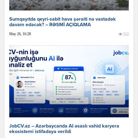
Sumqayıtda qeyri-sabit hava şəraiti nə vaxtadək
davam edəcək? – RƏSMİ AÇIQLAMA
May 26, 16:28
522
JobCV.az – Azərbaycanda AI əsaslı vahid karyera
ekosistemi istifadəyə verildi