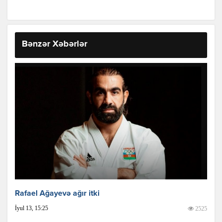
Bənzər Xəbərlər
Rafael Ağayevə ağır itki
İyul 13, 15:25
2525