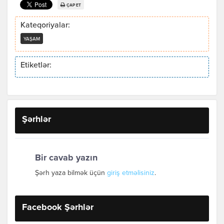
ÇAP ET
Kateqoriyalar:
YAŞAM
Etiketlər:
Şərhlər
Bir cavab yazın
Şərh yaza bilmək üçün
giriş etməlisiniz
.
Facebook Şərhlər