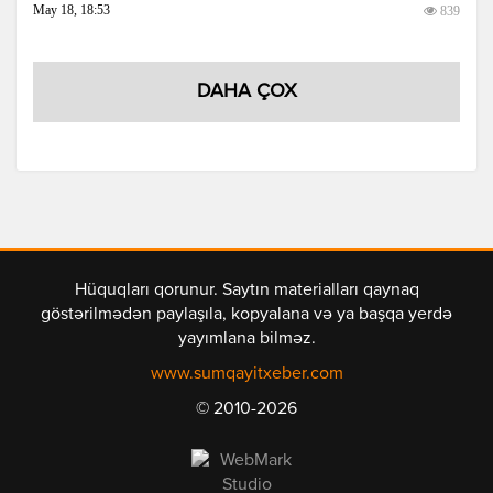
May 18, 18:53
839
DAHA ÇOX
Hüquqları qorunur. Saytın materialları qaynaq
göstərilmədən paylaşıla, kopyalana və ya başqa yerdə
yayımlana bilməz.
www.sumqayitxeber.com
© 2010-2026