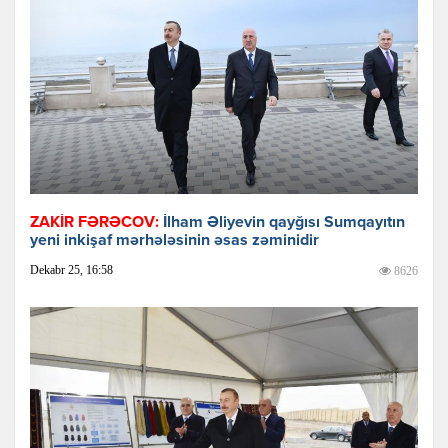
ZAKİR FƏRƏCOV:
İlham Əliyevin qayğısı Sumqayıtın
yeni inkişaf mərhələsinin əsas zəminidir
Dekabr 25, 16:58
8626