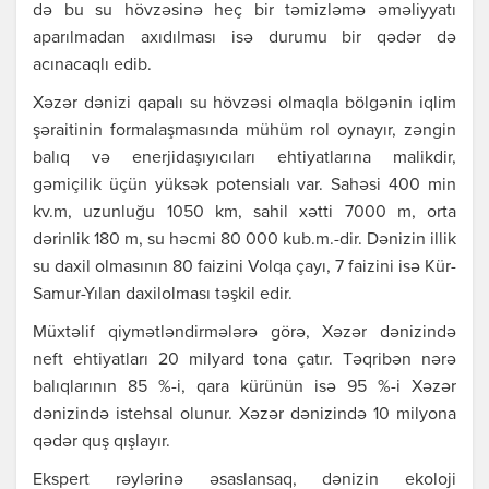
də bu su hövzəsinə heç bir təmizləmə əməliyyatı
aparılmadan axıdılması isə durumu bir qədər də
acınacaqlı edib.
Xəzər dənizi qapalı su hövzəsi olmaqla bölgənin iqlim
şəraitinin formalaşmasında mühüm rol oynayır, zəngin
balıq və enerjidaşıyıcıları ehtiyatlarına malikdir,
gəmiçilik üçün yüksək potensialı var. Sahəsi 400 min
kv.m, uzunluğu 1050 km, sahil xətti 7000 m, orta
dərinlik 180 m, su həcmi 80 000 kub.m.-dir. Dənizin illik
su daxil olmasının 80 faizini Volqa çayı, 7 faizini isə Kür-
Samur-Yılan daxilolması təşkil edir.
Müxtəlif qiymətləndirmələrə görə, Xəzər dənizində
neft ehtiyatları 20 milyard tona çatır. Təqribən nərə
balıqlarının 85 %-i, qara kürünün isə 95 %-i Xəzər
dənizində istehsal olunur. Xəzər dənizində 10 milyona
qədər quş qışlayır.
Ekspert rəylərinə əsaslansaq, dənizin ekoloji