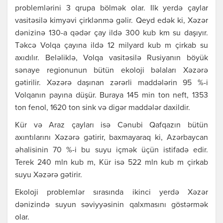
problemlərini 3 qrupa bölmək olar. Ilk yerdə çaylar
vasitəsilə kimyəvi çirklənmə gəlir. Qeyd edək ki, Xəzər
dənizinə 130-a qədər çay ildə 300 kub km su daşıyır.
Təkcə Volqa çayına ildə 12 milyard kub m çirkab su
axıdılır. Beləliklə, Volqa vasitəsilə Rusiyanın böyük
sənaye regionunun bütün ekoloji bəlaları Xəzərə
gətirilir. Xəzərə daşınan zərərli maddələrin 95 %-i
Volqanın payına düşür. Buraya 145 min ton neft, 1353
ton fenol, 1620 ton sink və digər maddələr daxildir.
Kür və Araz çayları isə Cənubi Qafqazın bütün
axıntılarını Xəzərə gətirir, baxmayaraq ki, Azərbaycan
əhalisinin 70 %-i bu suyu içmək üçün istifadə edir.
Terek 240 mln kub m, Kür isə 522 mln kub m çirkab
suyu Xəzərə gətirir.
Ekoloji problemlər sırasında ikinci yerdə Xəzər
dənizində suyun səviyyəsinin qalxmasını göstərmək
olar.