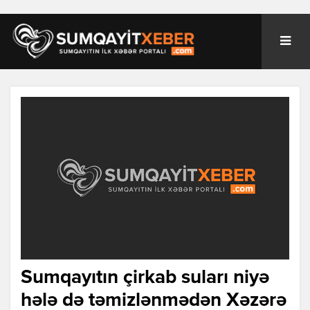
Sumqayıtın çirkab suları niyə
hələ də təmizlənmədən Xəzərə