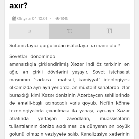
axır?
Oktyabr 04, 10:01
•
1345
Sutəmizləyici qurğulardan istifadəyə nə mane olur?
Sovetlər dönəmində
amansızlıqla çirkləndirilmiş Xəzər indi öz tarixinin ən
ağır, ən çirkli dövrlərini yaşayır. Sovet istehsalat
maşınının “sadəcə məhsul, kəmiyyət” ideologiyası
ölkəmizdə ayrı-ayrı yerlərdə, ən müxtəlif sahələrdə izlər
buraxdığı kimi Xəzər dənizinin Azərbaycan sahillərində
də əməlli-başlı acınacaqlı varis qoyub. Neftin köhnə
texnologiyalarla çıxarılması ilə yanaşı, ayrı-ayrı Xəzər
ətrafında yerləşən zavodların, müəssisələrin
tullantılarının dənizə axıdılması da dünyanın ən böyük
gölünü olmazın vəziyyətə salıb. Kanalizasiya xətlərinin