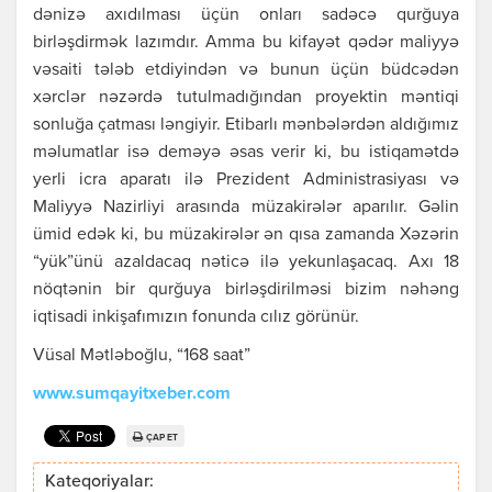
dənizə axıdılması üçün onları sadəcə qurğuya
birləşdirmək lazımdır. Amma bu kifayət qədər maliyyə
vəsaiti tələb etdiyindən və bunun üçün büdcədən
xərclər nəzərdə tutulmadığından proyektin məntiqi
sonluğa çatması ləngiyir. Etibarlı mənbələrdən aldığımız
məlumatlar isə deməyə əsas verir ki, bu istiqamətdə
yerli icra aparatı ilə Prezident Administrasiyası və
Maliyyə Nazirliyi arasında müzakirələr aparılır. Gəlin
ümid edək ki, bu müzakirələr ən qısa zamanda Xəzərin
“yük”ünü azaldacaq nəticə ilə yekunlaşacaq. Axı 18
nöqtənin bir qurğuya birləşdirilməsi bizim nəhəng
iqtisadi inkişafımızın fonunda cılız görünür.
Vüsal Mətləboğlu, “168 saat”
www.sumqayitxeber.com
ÇAP ET
Kateqoriyalar: