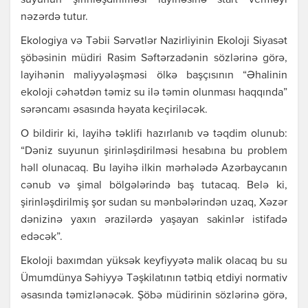
suyunun şirinləşdirilməsi layihəsinə start verməyi
nəzərdə tutur.
Ekologiya və Təbii Sərvətlər Nazirliyinin Ekoloji Siyasət
şöbəsinin müdiri Rasim Səftərzadənin sözlərinə görə,
layihənin maliyyələşməsi ölkə başçısının “Əhalinin
ekoloji cəhətdən təmiz su ilə təmin olunması haqqında”
sərəncamı əsasında həyata keçiriləcək.
O bildirir ki, layihə təklifi hazırlanıb və təqdim olunub:
“Dəniz suyunun şirinləşdirilməsi hesabına bu problem
həll olunacaq. Bu layihə ilkin mərhələdə Azərbaycanın
cənub və şimal bölgələrində baş tutacaq. Belə ki,
şirinləşdirilmiş şor sudan su mənbələrindən uzaq, Xəzər
dənizinə yaxın ərazilərdə yaşayan sakinlər istifadə
edəcək”.
Ekoloji baxımdan yüksək keyfiyyətə malik olacaq bu su
Ümumdünya Səhiyyə Təşkilatının tətbiq etdiyi normativ
əsasında təmizlənəcək. Şöbə müdirinin sözlərinə görə,