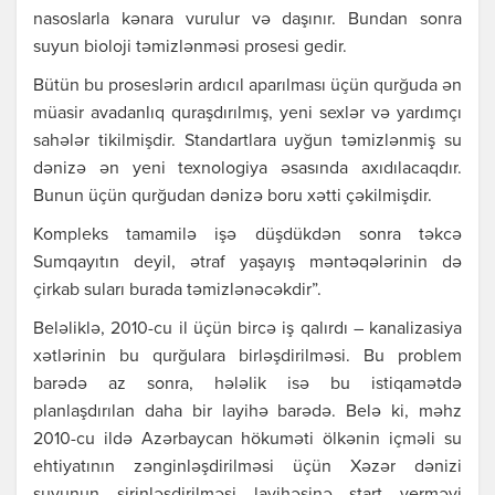
nasoslarla kənara vurulur və daşınır. Bundan sonra
suyun bioloji təmizlənməsi prosesi gedir.
Bütün bu proseslərin ardıcıl aparılması üçün qurğuda ən
müasir avadanlıq quraşdırılmış, yeni sexlər və yardımçı
sahələr tikilmişdir. Standartlara uyğun təmizlənmiş su
dənizə ən yeni texnologiya əsasında axıdılacaqdır.
Bunun üçün qurğudan dənizə boru xətti çəkilmişdir.
Kompleks tamamilə işə düşdükdən sonra təkcə
Sumqayıtın deyil, ətraf yaşayış məntəqələrinin də
çirkab suları burada təmizlənəcəkdir”.
Beləliklə, 2010-cu il üçün bircə iş qalırdı – kanalizasiya
xətlərinin bu qurğulara birləşdirilməsi. Bu problem
barədə az sonra, hələlik isə bu istiqamətdə
planlaşdırılan daha bir layihə barədə. Belə ki, məhz
2010-cu ildə Azərbaycan hökuməti ölkənin içməli su
ehtiyatının zənginləşdirilməsi üçün Xəzər dənizi