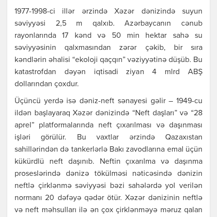
1977-1998-ci illər ərzində Xəzər dənizində suyun
səviyyəsi 2,5 m qalxıb. Azərbaycanın cənub
rayonlarında 17 kənd və 50 min hektar sahə su
səviyyəsinin qalxmasından zərər çəkib, bir sıra
kəndlərin əhalisi “ekoloji qaçqın” vəziyyətinə düşüb. Bu
katastrofdan dəyən iqtisadi ziyan 4 mlrd ABŞ
dollarından çoxdur.
Üçüncü yerdə isə dəniz-neft sənayesi gəlir – 1949-cu
ildən başlayaraq Xəzər dənizində “Neft daşları” və “28
aprel” platformalarında neft çıxarılması və daşınması
işləri görülür. Bu vaxtlar ərzində Qazaxıstan
sahillərindən də tankerlərlə Bakı zavodlarına emal üçün
kükürdlü neft daşınıb. Neftin çıxarılma və daşınma
proseslərində dənizə tökülməsi nəticəsində dənizin
neftlə çirklənmə səviyyəsi bəzi sahələrdə yol verilən
normanı 20 dəfəyə qədər ötür. Xəzər dənizinin neftlə
və neft məhsulları ilə ən çox çirklənməyə məruz qalan