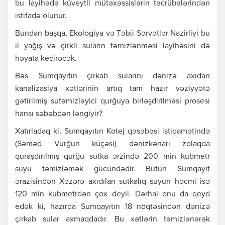
bu layihədə küveytli mütəxəssislərin təcrübələrindən
istifadə olunur.
Bundan başqa, Ekologiya və Təbii Sərvətlər Nazirliyi bu
il yağış və çirkli suların təmizlənməsi layihəsini də
həyata keçirəcək.
Bəs Sumqayıtın çirkab sularını dənizə axıdan
kanalizasiya xətlərinin artıq tam hazır vəziyyətə
gətirilmiş sutəmizləyici qurğuya birləşdirilməsi prosesi
hansı səbəbdən ləngiyir?
Xatırladaq ki, Sumqayıtın Kotej qəsəbəsi istiqamətində
(Səməd Vurğun küçəsi) dənizkənarı zolaqda
quraşdırılmış qurğu sutka ərzində 200 min kubmetr
suyu təmizləmək gücündədir. Bütün Sumqayıt
ərazisindən Xəzərə axıdılan sutkalıq suyun həcmi isə
120 min kubmetrdən çox deyil. Dərhal onu da qeyd
edək ki, hazırda Sumqayıtın 18 nöqtəsindən dənizə
çirkab sular axmaqdadır. Bu xətlərin təmizlənərək