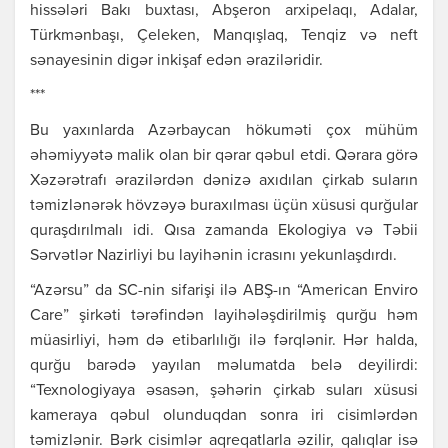
hissələri Bakı buxtası, Abşeron arxipelaqı, Adalar,
Türkmənbaşı, Çeleken, Manqışlaq, Tenqiz və neft
sənayesinin digər inkişaf edən əraziləridir.
***
Bu yaxınlarda Azərbaycan hökuməti çox mühüm
əhəmiyyətə malik olan bir qərar qəbul etdi. Qərara görə
Xəzərətrafı ərazilərdən dənizə axıdılan çirkab suların
təmizlənərək hövzəyə buraxılması üçün xüsusi qurğular
quraşdırılmalı idi. Qısa zamanda Ekologiya və Təbii
Sərvətlər Nazirliyi bu layihənin icrasını yekunlaşdırdı.
“Azərsu” da SC-nin sifarişi ilə ABŞ-ın “American Enviro
Care” şirkəti tərəfindən layihələşdirilmiş qurğu həm
müasirliyi, həm də etibarlılığı ilə fərqlənir. Hər halda,
qurğu barədə yayılan məlumatda belə deyilirdi:
“Texnologiyaya əsasən, şəhərin çirkab suları xüsusi
kameraya qəbul olunduqdan sonra iri cisimlərdən
təmizlənir. Bərk cisimlər aqreqatlarla əzilir, qalıqlar isə