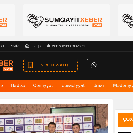
ƏTLƏRİMİZ
Əlaqə
Veb saytına əlavə et
EV ALQI-SATQI
kə
Hadisə
Cəmiyyət
İqtisadiyyat
İdman
Mədəniyy
ÇOX