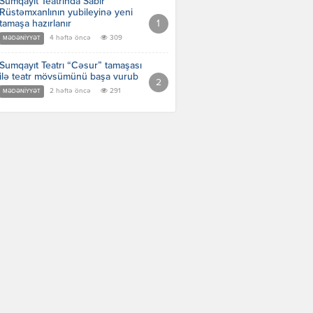
Sumqayıt Teatrında Sabir
Rüstəmxanlının yubileyinə yeni
tamaşa hazırlanır
4 həftə öncə
309
MƏDƏNIYYƏT
Sumqayıt Teatrı “Cəsur” tamaşası
ilə teatr mövsümünü başa vurub
2 həftə öncə
291
MƏDƏNIYYƏT