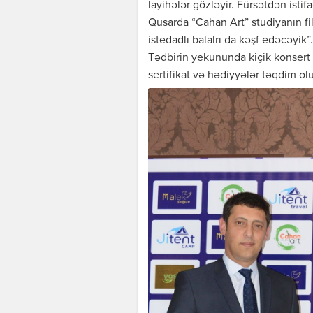
layihələr gözləyir. Fürsətdən ist
Qusarda “Cahan Art” studiyanın fi
istedadlı balalrı da kəşf edəcəyik”.
Tədbirin yekununda kiçik konsert pr
sertifikat və hədiyyələr təqdim ol