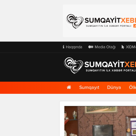
Haqqında
Media Otağı
XİDM
Ana
Sumqayıt
Dünya
Öl
Səhifə