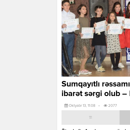
Sumqayıtlı rəssamın
ibarət sərgi olub
Oktyabr 13, 11:08
•
2077