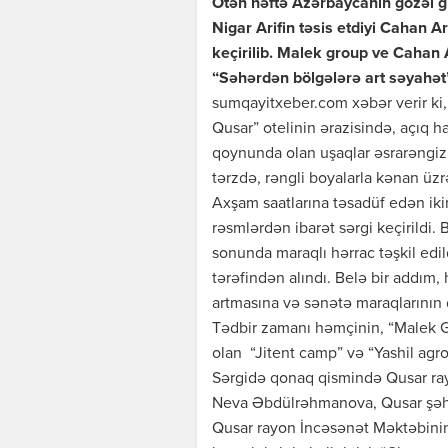
Ötən həftə Azərbaycanın gözəl g
Nigar Arifin təsis etdiyi Cahan Ar
keçirilib. Malek group ve Cahan A
“Səhərdən bölgələrə art səyahət”
sumqayitxeber.com xəbər verir ki, 
Qusar” otelinin ərazisində, açıq 
qoynunda olan uşaqlar əsrarəngiz
tərzdə, rəngli boyalarla kənan üzr
Axşam saatlarına təsadüf edən iki
rəsmlərdən ibarət sərgi keçirildi
sonunda maraqlı hərrac təşkil edild
tərəfindən alındı. Belə bir addım,
artmasına və sənətə maraqlarını
Tədbir zamanı həmçinin, “Malek G
olan “Jitent camp” və “Yashil agro
Sərgidə qonaq qismində Qusar rayo
Neva Əbdülrəhmanova, Qusar şəhə
Qusar rayon İncəsənət Məktəbinin