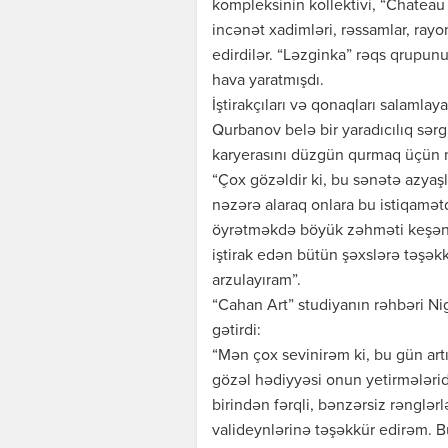
kompleksinin kollektivi, “Chateau 
incənət xadimləri, rəssamlar, rayonu
edirdilər. “Ləzginka” rəqs qrupunu
hava yaratmışdı.
İştirakçıları və qonaqları salaml
Qurbanov belə bir yaradıcılıq sərgi
karyerasını düzgün qurmaq üçün n
“Çox gözəldir ki, bu sənətə azyaşl
nəzərə alaraq onlara bu istiqamətd
öyrətməkdə böyük zəhməti keşən 
iştirak edən bütün şəxslərə təşəkkü
arzulayıram”.
“Cahan Art” studiyanın rəhbəri Nig
gətirdi:
“Mən çox sevinirəm ki, bu gün artı
gözəl hədiyyəsi onun yetirmələridr.
birindən fərqli, bənzərsiz rənglər
valideynlərinə təşəkkür edirəm. B