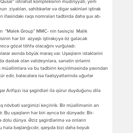
Qusar” istirahət kompleksinin müdiriyyəti, yerli
n ziyalıları, sahibkarlar və digər sakinləri iştirak
n ifasindakı rəqs nomrələri tədbirdə daha şux ab-
ayan “Malek Group” MMC- nin təsisçisi Malik
sinin hər bir azyaşlı iştirakçıya öz gələcək
ecə gözəl töhfə olacağını vurğuladı:
ılarar asında böyük maraq var. Uşaqların istəklərini
ə dəstək olan valideynlərə, sənətin sirlərini
müəllimlərə və bu tədbirin keçirilməsində yaxından
r edir, balacalara isə fəaliyyətlərində uğurlar
ar Arifqızı isə şagirdləri ilə qürur duyduğunu dilə
q növbəti sərgimizi keçiririk. Bir müəllimənin ən
 Bu uşaqların hər biri ayrıca bir dünyadır. Bir-
lə dolu dünya. Əziz şagirdlərimə və onların
u hələ başlanğıcdır, qarşıda bizi daha boyuk