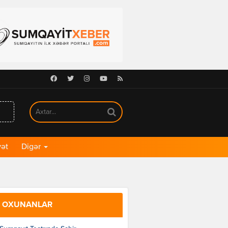
Facebook
Twitter
Instagram
Youtube
RSS
ət
Digər
 OXUNANLAR