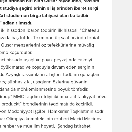
uşələrindən biri olan Qusar rayonunda, rəssam
t studiya şagirdlərinin əl işlərindən ibarət sərgi
rt studio-nun birgə lahiyəsi olan bu tədbir
 adlanırılmışdı.
iki hissədən ibarən tədbirin ilk hissəsi “Chateau
havada baş tutdu. Təxminən üç saat ərzində təbiət
 Qusar mənzərlərini öz təfəkkürlərinə müvafiq
əinə köçürdülər.
nci hissədə uşaqlaın payız peyzajında çəkdiyi
. Böyük maraq və coşquyla davam edən sərginin
i. Azyaşlı rəssamların əl işləri tədbirin qonaqları
 heç şübhəsiz ki, uşaqların özlərinə güvənin
n daha da möhkəmlənməsinə böyük töhfədir.
roup” MMC təqdim etdiyi iki muxtəlif fəaliyyət növu
 produckt” brendlərinin təqdimatı da keçirildi.
n Mədəniyyət İşçiləri Həmkarlar Təşkilatının sədri
r Olimpiya kompleksinin rəhbəri Məcid Məcidov,
 rəhbər və müəllim heyəti, Şahdağ istirahət