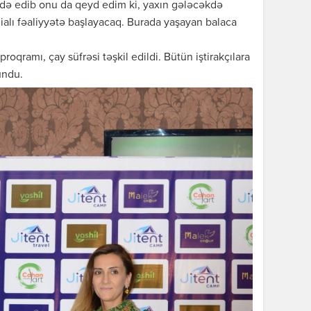
ifadə edib onu da qeyd edim ki, yaxın gələcəkdə
lialı fəaliyyətə başlayacaq. Burada yaşayan balaca
oqramı, çay süfrəsi təşkil edildi. Bütün iştirakçılara
undu.