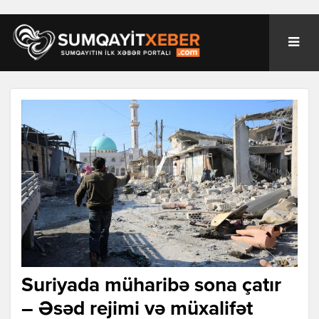
Suriyada müharibə sona çatır
– Əsəd rejimi və müxalifət