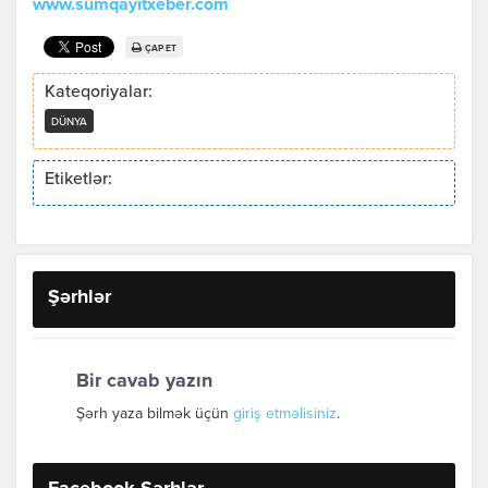
www.sumqayitxeber.com
ÇAP ET
Kateqoriyalar:
DÜNYA
Etiketlər:
Şərhlər
Bir cavab yazın
Şərh yaza bilmək üçün
giriş etməlisiniz
.