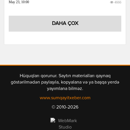
May 23, 10:00
4666
DAHA ÇOX
Hüquqları qorunur. Saytın materialları qaynaq
göstərilmədən paylaşıla, kopyalana və ya başqa yerdə
yayımlana bilməz.
www.sumqayitxeber.com
© 2010-2026