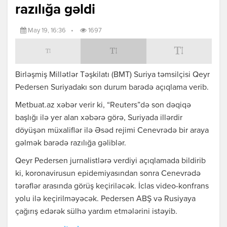
razılığa gəldi
May 19, 16:36
•
1697
Birləşmiş Millətlər Təşkilatı (BMT) Suriya təmsilçisi Qeyr
Pedersen Suriyadakı son durum barədə açıqlama verib.
Metbuat.az xəbər verir ki, “Reuters”də son dəqiqə
başlığı ilə yer alan xəbərə görə, Suriyada illərdir
döyüşən müxaliflər ilə Əsəd rejimi Cenevrədə bir araya
gəlmək barədə razılığa gəliblər.
Qeyr Pedersen jurnalistlərə verdiyi açıqlamada bildirib
ki, koronavirusun epidemiyasından sonra Cenevrədə
tərəflər arasında görüş keçiriləcək. İclas video-konfrans
yolu ilə keçirilməyəcək. Pedersen ABŞ və Rusiyaya
çağırış edərək sülhə yardım etmələrini istəyib.