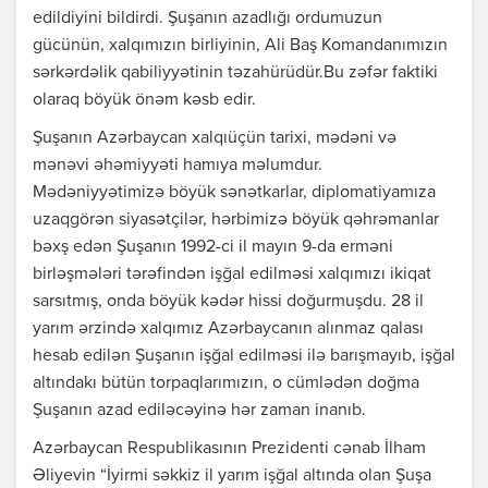
edildiyini bildirdi. Şuşanın azadlığı ordumuzun
gücünün, xalqımızın birliyinin, Ali Baş Komandanımızın
sərkərdəlik qabiliyyətinin təzahürüdür.Bu zəfər faktiki
olaraq böyük önəm kəsb edir.
Şuşanın Azərbaycan xalqıüçün tarixi, mədəni və
mənəvi əhəmiyyəti hamıya məlumdur.
Mədəniyyətimizə böyük sənətkarlar, diplomatiyamıza
uzaqgörən siyasətçilər, hərbimizə böyük qəhrəmanlar
bəxş edən Şuşanın 1992-ci il mayın 9-da erməni
birləşmələri tərəfindən işğal edilməsi xalqımızı ikiqat
sarsıtmış, onda böyük kədər hissi doğurmuşdu. 28 il
yarım ərzində xalqımız Azərbaycanın alınmaz qalası
hesab edilən Şuşanın işğal edilməsi ilə barışmayıb, işğal
altındakı bütün torpaqlarımızın, o cümlədən doğma
Şuşanın azad ediləcəyinə hər zaman inanıb.
Azərbaycan Respublikasının Prezidenti cənab İlham
Əliyevin “İyirmi səkkiz il yarım işğal altında olan Şuşa