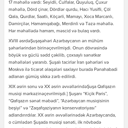
17 məhəllə vardı: Seyidli, Culfalar, Quyuluq, Çuxur
məhəllə, Dörd çinar, Dördlər qurdu, Hacı Yusifli, Çöl
Qala, Qurdlar, Saatlı, Köçərli, Mamayı, Xoca Mərcanlı,
Dəmirçilər, Hamamqabağı, Merdinli və Təzə məhəllə.
Hər məhəllədə hamam, məscid və bulaq vardı.
XVIII əsrdəŞuşaşəhəri Azərbaycanın ən mühüm
şəhərlərindən birinəçevrilmişdi. Onun dövrəsində
böyük və güclü sədd çəkilib, çoxsaylı sənətkar
məhəllələri yaranıb. Şuşalı tacirlər İran şəhərləri və
Moskva ilə ticarət əlaqələri saxlayır burada Pənahabadi
adlanan gümüş sikkə zərb edilirdi.
XIX əsrin sonu və XX əsrin əvvəllərindəŞuşa Qafqazın
musiqi mərkəzinəçevrilmişdi.] Şuşanı “Kiçik Paris”,
“Qafqazın sənət məbədi”, “Azərbaycan musiqisinin
beşiyi” və “Zaqafqaziyanın konservatoriyası”
adlandırırdılar. XX əsrin əvvəllərinədək Azərbaycanda,
o cümlədən Şuşada musiqi sənəti, ilk növbədə