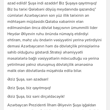
azad edildi! Şuşa indi azaddır! Biz Şuşaya qayıtmışıq!
Biz bu tarixi Qələbəni döyüş meydanında qazandıq”
cümlələri Azərbaycanın son yüz illik tarixinin ən
möhtəşəm müjdəsidir.Qələbə xəbərinin elan
edilməsindən öncə dövlət başçısının ümummilli lider
Heydər Əliyevin ruhu önündə nümayiş etdirdiyi
ehtiram, məhz ulu öndərin vəsiyyətini yerinə yetirdiyini
deməsi Azərbaycanın həm də dövlətçilik prinsiplərinə
sahib olduğunu göstərdi.Strateji əhəmiyyətli
məsələlərlə bağlı vəsiyyətlərin mövcudluğu və yerinə
yetirilməsi yalnız oturuşmuş dövlətçilik ənənəsinə
malik olan dövlətlərdə müşahidə edilə bilər.
Əziz Şuşa, sən azadsan!
Əziz Şuşa, biz qayıtmışıq!
Əziz Şuşa, biz səni dirçəldəcəyik!
Azərbaycan Prezidenti İlham Əliyevin Şuşa işğaldan