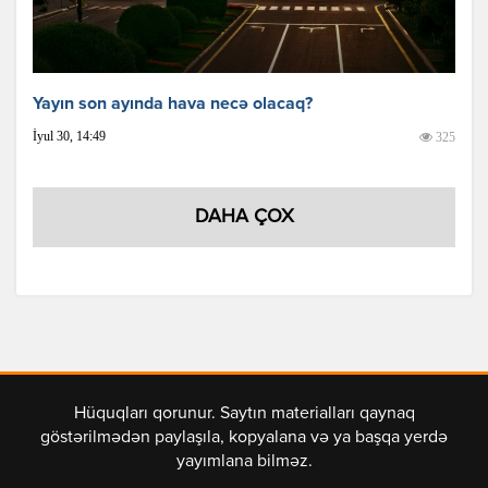
Yayın son ayında hava necə olacaq?
İyul 30, 14:49
325
DAHA ÇOX
Hüquqları qorunur. Saytın materialları qaynaq
göstərilmədən paylaşıla, kopyalana və ya başqa yerdə
yayımlana bilməz.