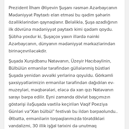
Prezident İlham Əliyevin Şuşanı rəsmən Azərbaycanın
Mədəniyyət Paytaxtı elan etməsi bu qədim şəhərin
özəlliklərindən qaynaqlanır. Beləliklə, Şuşa azadlığının
ilk dövrünə mədəniyyət paytaxtı kimi qədəm qoydu.
Şübhə yoxdur ki, Şuşaçox yaxın illərdə nəinki
Azərbaycanın, dünyanın mədəniyyət mərkəzlərindən
birinəçevriləcəkdir.
Şuşada Xurşidbanu Natəvanın, Üzeyir Hacıbəylinin,
Bülbülün ermənilər tərəfindən güllələnmiş büstləri
Şuşada yenidən əvvəlki yerlərinə qoyuldu. Görkəmli
şəxsiyyətlərimizin ermənilər tərəfindən dağıdılan ev-
muzeyləri, məqbərələri, eləcə də xan qızı Natəvanın
sarayı bərpa edilir. Eyni zamanda dövlət başçımızın
göstərişi iləŞuşada vaxtilə keçirilən Vaqif Poeziya
Günləri və“Xarı bülbül” festivalı bu ildən bərpaolundu..
Əlbəttə, ermənilərin torpaqlarımızda törətdikləri
vandalizmi, 30 illik işğal tarixini də unutmaq