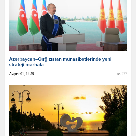
Azərbaycan–Qırğızıstan münasibətlərində yeni
strateji mərhələ
Avqust 01, 14:59
277