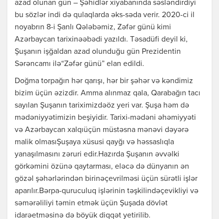
azad olunan gün – Şəhidlər xiyabanında səsləndirdiyi
bu sözlər indi də qulaqlarda əks-səda verir. 2020-ci il
noyabrın 8-i Şanlı Qələbəmiz, Zəfər günü kimi
Azərbaycan tarixinəəbədi yazıldı. Təsadüfi deyil ki,
Şuşanın işğaldan azad olunduğu gün Prezidentin
Sərəncamı ilə“Zəfər günü” elan edildi.
Doğma torpağın hər qarışı, hər bir şəhər və kəndimiz
bizim üçün əzizdir. Amma alınmaz qala, Qarabağın tacı
sayılan Şuşanın tariximizdəöz yeri var. Şuşa həm də
mədəniyyətimizin beşiyidir. Tarixi-mədəni əhəmiyyəti
və Azərbaycan xalqıüçün müstəsna mənəvi dəyərə
malik olmasıŞuşaya xüsusi qayğı və həssaslıqla
yanaşılmasını zəruri edir.Hazırda Şuşanın əvvəlki
görkəmini özünə qaytarması, eləcə də dünyanın ən
gözəl şəhərlərindən birinəçevrilməsi üçün sürətli işlər
aparılır.Bərpa-quruculuq işlərinin təşkilindəçevikliyi və
səmərəliliyi təmin etmək üçün Şuşada dövlət
idarəetməsinə də böyük diqqət yetirilib.