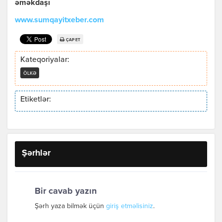
əməkdaşı
www.sumqayitxeber.com
ÇAP ET
Kateqoriyalar:
ÖLKƏ
Etiketlər:
Şərhlər
Bir cavab yazın
Şərh yaza bilmək üçün
giriş etməlisiniz
.