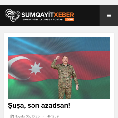
Şuşa, sən azadsan!
Noyabr 05, 10:25
•
1259