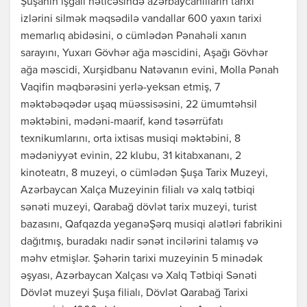
Şuşanın işğalı nəticəsində azərbaycanlıların tarixi
izlərini silmək məqsədilə vandallar 600 yaxın tarixi
memarlıq abidəsini, o cümlədən Pənahəli xanın
sarayını, Yuxarı Gövhər ağa məscidini, Aşağı Gövhər
ağa məscidi, Xurşidbanu Natəvanın evini, Molla Pənah
Vaqifin məqbərəsini yerlə-yeksan etmiş, 7
məktəbəqədər uşaq müəssisəsini, 22 ümumtəhsil
məktəbini, mədəni-maarif, kənd təsərrüfatı
texnikumlarını, orta ixtisas musiqi məktəbini, 8
mədəniyyət evinin, 22 klubu, 31 kitabxananı, 2
kinoteatrı, 8 muzeyi, o cümlədən Şuşa Tarix Muzeyi,
Azərbaycan Xalça Muzeyinin filialı və xalq tətbiqi
sənəti muzeyi, Qarabağ dövlət tarix muzeyi, turist
bazasını, Qafqazda yeganəŞərq musiqi alətləri fabrikini
dağıtmış, buradakı nadir sənət incilərini talamış və
məhv etmişlər. Şəhərin tarixi muzeyinin 5 minədək
əşyası, Azərbaycan Xalçası və Xalq Tətbiqi Sənəti
Dövlət muzeyi Şuşa filialı, Dövlət Qarabağ Tarixi