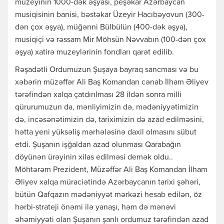
muzeyinin 1000-dək əşyası, peşəkar Azərbaycan
musiqisinin banisi, bəstəkar Üzeyir Hacıbəyovun (300-
dən çox əşya), müğənni Bülbülün (400-dək əşya),
musiqiçi və rəssam Mir Möhsün Nəvvabın (100-dən çox
əşya) xatirə muzeylərinin fondları qarət edilib.
Rəşadətli Ordumuzun Şuşaya bayraq sancması və bu
xəbərin müzəffər Ali Baş Komandan cənab İlham Əliyev
tərəfindən xalqa çatdırılması 28 ildən sonra milli
qürurumuzun da, mənliyimizin də, mədəniyyətimizin
də, incəsənətimizin də, tariximizin də azad edilməsini,
hətta yeni yüksəliş mərhələsinə daxil olmasını sübut
etdi. Şuşanın işğaldan azad olunması Qarabağın
döyünən ürəyinin xilas edilməsi demək oldu..
Möhtərəm Prezident, Müzəffər Ali Baş Komandan İlham
Əliyev xalqa müraciətində Azərbaycanın tarixi şəhəri,
bütün Qafqazın mədəniyyət mərkəzi hesab edilən, öz
hərbi-strateji önəmi ilə yanaşı, həm də mənəvi
əhəmiyyəti olan Şuşanın şanlı ordumuz tərəfindən azad