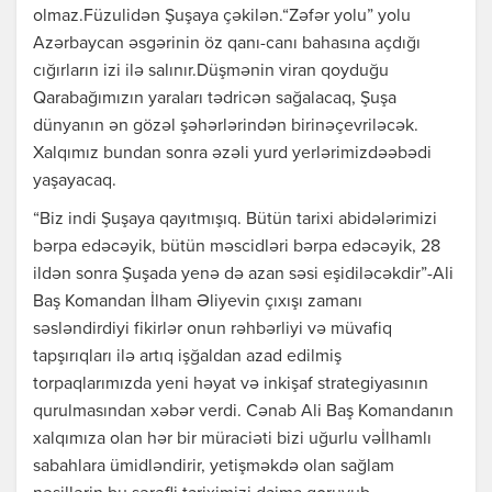
olmaz.Füzulidən Şuşaya çəkilən.“Zəfər yolu” yolu
Azərbaycan əsgərinin öz qanı-canı bahasına açdığı
cığırların izi ilə salınır.Düşmənin viran qoyduğu
Qarabağımızın yaraları tədricən sağalacaq, Şuşa
dünyanın ən gözəl şəhərlərindən birinəçevriləcək.
Xalqımız bundan sonra əzəli yurd yerlərimizdəəbədi
yaşayacaq.
“Biz indi Şuşaya qayıtmışıq. Bütün tarixi abidələrimizi
bərpa edəcəyik, bütün məscidləri bərpa edəcəyik, 28
ildən sonra Şuşada yenə də azan səsi eşidiləcəkdir”-Ali
Baş Komandan İlham Əliyevin çıxışı zamanı
səsləndirdiyi fikirlər onun rəhbərliyi və müvafiq
tapşırıqları ilə artıq işğaldan azad edilmiş
torpaqlarımızda yeni həyat və inkişaf strategiyasının
qurulmasından xəbər verdi. Cənab Ali Baş Komandanın
xalqımıza olan hər bir müraciəti bizi uğurlu vəİlhamlı
sabahlara ümidləndirir, yetişməkdə olan sağlam