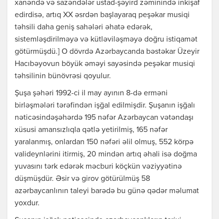
xanəndə və sazəndələr ustad-şəyird zəminində inkişaf
edirdisə, artıq XX əsrdən başlayaraq peşəkar musiqi
təhsili daha geniş sahələri əhatə edərək,
sistemləşdirilməyə və kütləviləşməyə doğru istiqamət
götürmüşdü.] O dövrdə Azərbaycanda bəstəkar Üzeyir
Hacıbəyovun böyük əməyi sayəsində peşəkar musiqi
təhsilinin bünövrəsi qoyulur.
Şuşa şəhəri 1992-ci il may ayının 8-də erməni
birləşmələri tərəfindən işğal edilmişdir. Şuşanın işğalı
nəticəsindəşəhərdə 195 nəfər Azərbaycan vətəndaşı
xüsusi amansızlıqla qətlə yetirilmiş, 165 nəfər
yaralanmış, onlardan 150 nəfəri əlil olmuş, 552 körpə
valideynlərini itirmiş, 20 mindən artıq əhali isə doğma
yuvasını tərk edərək məcburi köçkün vəziyyətinə
düşmüşdür. Əsir və girov götürülmüş 58
azərbaycanlının taleyi barədə bu günə qədər məlumat
yoxdur.