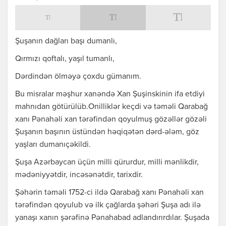
Şuşanın dağları başı dumanlı,
Qırmızı qoftalı, yaşıl tumanlı,
Dərdindən ölməyə çoxdu gümanım.
Bu misralar məşhur xanəndə Xan Şuşinskinin ifa etdiyi
mahnıdan götürülüb.Onilliklər keçdi və təməli Qarabağ
xanı Pənahəli xan tərəfindən qoyulmuş gözəllər gözəli
Şuşanın başının üstündən həqiqətən dərd-ələm, göz
yaşları dumanıçəkildi.
Şuşa Azərbaycan üçün milli qürurdur, milli mənlikdir,
mədəniyyətdir, incəsənətdir, tarixdir.
Şəhərin təməli 1752-ci ildə Qarabağ xanı Pənahəli xan
tərəfindən qoyulub və ilk çağlarda şəhəri Şuşa adı ilə
yanaşı xanın şərəfinə Pənahabad adlandırırdılar. Şuşada