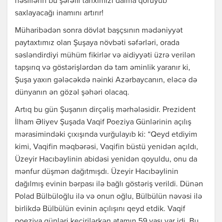
nəsillərin bu şərəfli tariximizi daima qoruyub
saxlayacağı inamını artırır!
Müharibədən sonra dövlət başçsının mədəniyyət
paytaxtımız olan Şuşaya növbəti səfərləri, orada
səsləndirdiyi mühüm fikirlər və aidiyyəti üzrə verilən
tapşırıq və göstərişlərdən də tam əminlik yaranır ki,
Şuşa yaxın gələcəkdə nəinki Azərbaycanın, eləcə də
dünyanın ən gözəl şəhəri olacaq.
Artıq bu gün Şuşanın dirçəliş mərhələsidir. Prezident
İlham Əliyev Şuşada Vaqif Poeziya Günlərinin açılış
mərasimindəki çıxışında vurğulayıb ki: “Qeyd etdiyim
kimi, Vaqifin məqbərəsi, Vaqifin büstü yenidən açıldı,
Üzeyir Hacıbəylinin abidəsi yenidən qoyuldu, onu da
mənfur düşmən dağıtmışdı. Üzeyir Hacıbəylinin
dağılmış evinin bərpası ilə bağlı göstəriş verildi. Dünən
Polad Bülbüloğlu ilə və onun oğlu, Bülbülün nəvəsi ilə
birlikdə Bülbülün evinin açılışını qeyd etdik. Vaqif
poeziya günləri keçirilərkən atamın 59 yaşı var idi. Bu