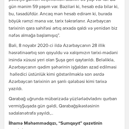
gün mənim 59 yaşım var. Bəziləri ki, hesab edə bilər ki,
bu, təsadüfdür. Ancaq mən hesab edirəm ki, burada
böyük rəmzi məna var, tarix təkrarlanır. Azərbaycan
tarixinin qara səhifəsi artıq arxada qaldı və yenidən biz
nəfəs almağa başlamışıq”.
Bəli, 8 noyabr 2020-ci ildə Azərbaycanın 28 illik
həsrətinəartıq son qoyuldu və xalqımızın tarixi-mədəni
irsində xüsusi yeri olan Şuşa geri qaytarıldı. Beləliklə,
Azərbaycanın qədim şəhərinin işğaldan azad edilməsi
həlledici üstünlük kimi göstərilməklə son əsrdə
Azərbaycan tarixinin ən şanlı qələbəsi kimi tarixə
yazıldı.
Qarabağ uğrunda mübarizədə yüzlərləövladını qurban
vermişŞuşada gün gəldi, Qarabağşikəstəsinin
sədalarıətrafa yayıldı,..
İlhamə Məhəmmədqızı, “Sumqayıt” qəzetinin