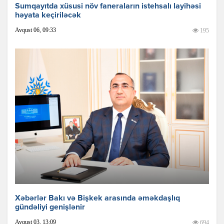
Sumqayıtda xüsusi növ faneraların istehsalı layihəsi
həyata keçiriləcək
Avqust 06, 09:33
195
Xəbərlər Bakı və Bişkek arasında əməkdaşlıq
gündəliyi genişlənir
Avqust 03, 13:09
694