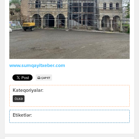
www.sumqayitxeber.com
ÇAP ET
Kateqoriyalar:
ÖLKƏ
Etiketlər: