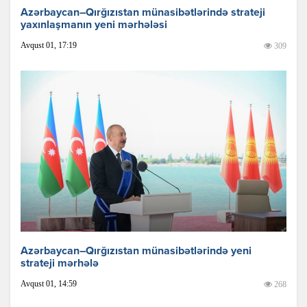
Azərbaycan–Qırğızıstan münasibətlərində strateji
yaxınlaşmanın yeni mərhələsi
Avqust 01, 17:19
309
Azərbaycan–Qırğızıstan münasibətlərində yeni
strateji mərhələ
Avqust 01, 14:59
268