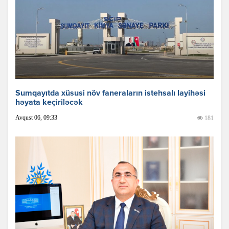
Sumqayıtda xüsusi növ faneraların istehsalı layihəsi
həyata keçiriləcək
Avqust 06, 09:33
181