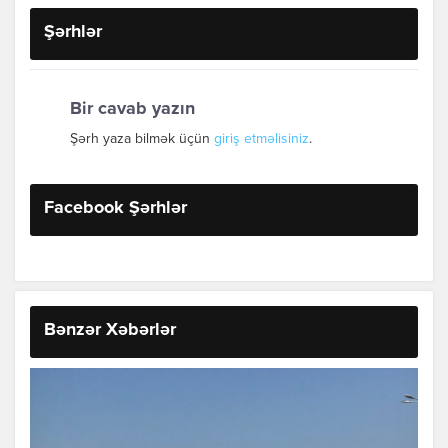
Şərhlər
Bir cavab yazın
Şərh yaza bilmək üçün
giriş etməlisiniz
.
Facebook Şərhlər
Bənzər Xəbərlər