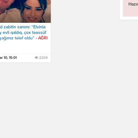
Hazır
d zabitin xanımı: “Elvinlə
y evli qaldıq, çox təəssüf
uşağımız tələf oldu”
- AĞRI
r 10, 15:01
2204