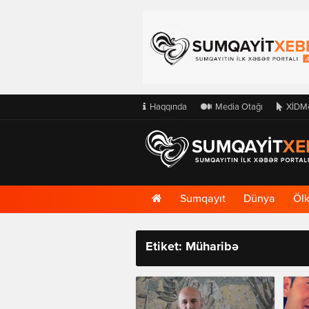
Haqqında
Media Otağı
XİDM
Ana
Sumqayıt
Dünya
Öl
Səhifə
Etiket: Müharibə