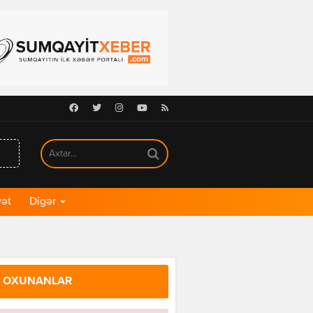
Facebook
Twitter
Instagram
Youtube
RSS
ət
Digər
 OXUNANLAR