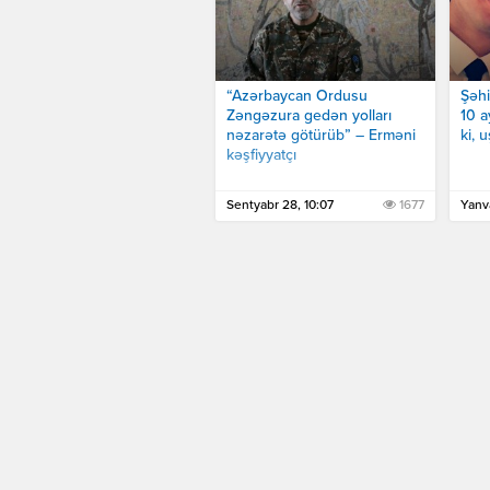
“Azərbaycan Ordusu
Şəhi
Zəngəzura gedən yolları
10 a
nəzarətə götürüb” – Erməni
ki, 
kəşfiyyatçı
Sentyabr 28, 10:07
1677
Yanva