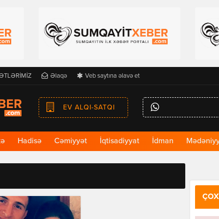
ƏTLƏRİMİZ
Əlaqə
Veb saytına əlavə et
EV ALQI-SATQI
kə
Hadisə
Cəmiyyət
İqtisadiyyat
İdman
Mədəniyy
ÇOX