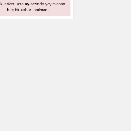
ki etiket üzrə
ay
ərzində yayımlanan
heç bir xəbər tapılmadı.