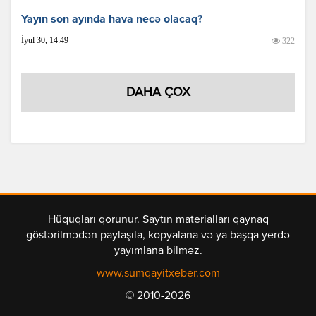
Yayın son ayında hava necə olacaq?
İyul 30, 14:49
322
DAHA ÇOX
Hüquqları qorunur. Saytın materialları qaynaq
göstərilmədən paylaşıla, kopyalana və ya başqa yerdə
yayımlana bilməz.
www.sumqayitxeber.com
© 2010-2026