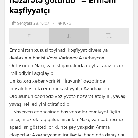
nəzarətə götürüb” – Erməni
kəşfiyyatçı
Sentyabr 28, 10:07
•
1676
Ermənistan xüsusi təyinatlı kəşfiyyat-diversiya
dəstəsinin banisi Vova Vartanov Azərbaycan
Ordusunun Naxçıvan istiqamətində neytral ərazi üzrə
irəlilədiyini açıqlayıb.
Unikal.org xəbər verir ki, “İravunk” qəzetində
müsahibəsində erməni kəşfiyyatçı Azərbaycan
Ordusunun cəbhədə vəziyyətə nəzarət etdiyini, yavaş-
yavaş irəlilədiyini etiraf edib.
– Naxçıvan cəbhəsində baş verənlər cəmiyyət üçün
anlaşılmaz olaraq qaldı. İnsanları Naxçıvan cəbhəsinə
apardılar, göstərdilər ki, hər şey yaxşıdır. Amma
ekspertlər Azərbaycanın irəlilədiyi haqqında danışırlar.