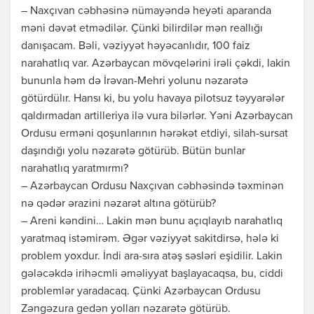
– Naxçıvan cəbhəsinə nümayəndə heyəti aparanda
məni dəvət etmədilər. Çünki bilirdilər mən reallığı
danışacam. Bəli, vəziyyət həyəcanlıdır, 100 faiz
narahatlıq var. Azərbaycan mövqelərini irəli çəkdi, lakin
bununla həm də İrəvan-Mehri yolunu nəzarətə
götürdülır. Hansı ki, bu yolu havaya pilotsuz təyyarələr
qaldırmadan artilleriya ilə vura bilərlər. Yəni Azərbaycan
Ordusu erməni qoşunlarının hərəkət etdiyi, silah-sursat
daşındığı yolu nəzarətə götürüb. Bütün bunlar
narahatlıq yaratmırmı?
– Azərbaycan Ordusu Naxçıvan cəbhəsində təxminən
nə qədər ərazini nəzarət altına götürüb?
– Areni kəndini… Lakin mən bunu açıqlayıb narahatlıq
yaratmaq istəmirəm. Əgər vəziyyət sakitdirsə, hələ ki
problem yoxdur. İndi ara-sıra atəş səsləri eşidilir. Lakin
gələcəkdə irihəcmli əməliyyat başlayacaqsa, bu, ciddi
problemlər yaradacaq. Çünki Azərbaycan Ordusu
Zəngəzura gedən yolları nəzarətə götürüb.