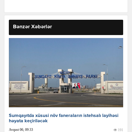
Bənzər Xəbərlər
Sumqayıtda xüsusi növ faneraların istehsalı layihəsi
həyata keçiriləcək
Avqust 06, 09:33
191