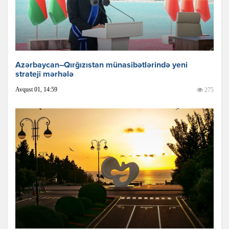
Azərbaycan–Qırğızıstan münasibətlərində yeni
strateji mərhələ
Avqust 01, 14:59
275