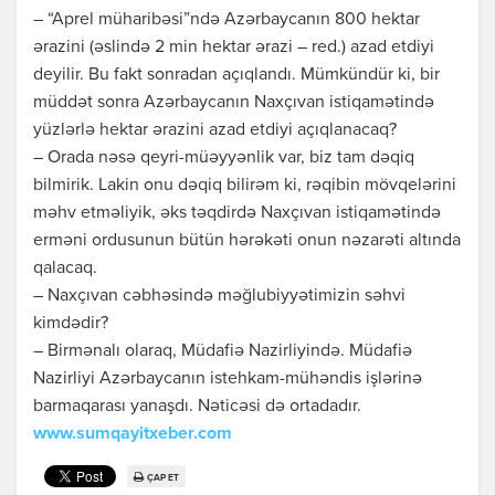
– “Aprel müharibəsi”ndə Azərbaycanın 800 hektar
ərazini (əslində 2 min hektar ərazi – red.) azad etdiyi
deyilir. Bu fakt sonradan açıqlandı. Mümkündür ki, bir
müddət sonra Azərbaycanın Naxçıvan istiqamətində
yüzlərlə hektar ərazini azad etdiyi açıqlanacaq?
– Orada nəsə qeyri-müəyyənlik var, biz tam dəqiq
bilmirik. Lakin onu dəqiq bilirəm ki, rəqibin mövqelərini
məhv etməliyik, əks təqdirdə Naxçıvan istiqamətində
erməni ordusunun bütün hərəkəti onun nəzarəti altında
qalacaq.
– Naxçıvan cəbhəsində məğlubiyyətimizin səhvi
kimdədir?
– Birmənalı olaraq, Müdafiə Nazirliyində. Müdafiə
Nazirliyi Azərbaycanın istehkam-mühəndis işlərinə
barmaqarası yanaşdı. Nəticəsi də ortadadır.
www.sumqayitxeber.com
ÇAP ET