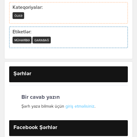
Kateqoriyalar:
ÖLKƏ
Etiketlər:
MÜHARIBƏ
QARABAĞ
Şərhlər
Bir cavab yazın
Şərh yaza bilmək üçün
giriş etməlisiniz
.
Facebook Şərhlər