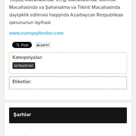
Torpaq Məcəlləsində, Vergi Məcəlləsində, Gömrük
Məcəlləsində və Şəhərsalma və Tikinti Məcəlləsində
dəyişiklik edilməsi haqqında Azərbaycan Respublikası
qanununun layihəsi
www.sumqayitxeber.com
ÇAP ET
Kateqoriyalar:
İQTISADIYYAT
Etiketlər:
Şərhlər