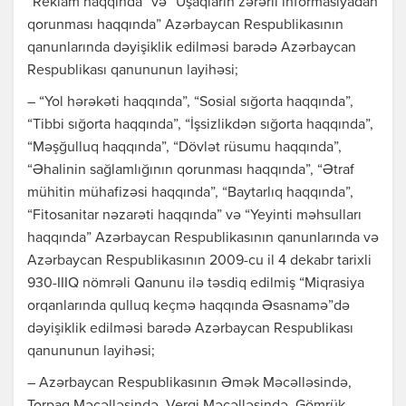
“Reklam haqqında” və “Uşaqların zərərli informasiyadan
qorunması haqqında” Azərbaycan Respublikasının
qanunlarında dəyişiklik edilməsi barədə Azərbaycan
Respublikası qanununun layihəsi;
– “Yol hərəkəti haqqında”, “Sosial sığorta haqqında”,
“Tibbi sığorta haqqında”, “İşsizlikdən sığorta haqqında”,
“Məşğulluq haqqında”, “Dövlət rüsumu haqqında”,
“Əhalinin sağlamlığının qorunması haqqında”, “Ətraf
mühitin mühafizəsi haqqında”, “Baytarlıq haqqında”,
“Fitosanitar nəzarəti haqqında” və “Yeyinti məhsulları
haqqında” Azərbaycan Respublikasının qanunlarında və
Azərbaycan Respublikasının 2009-cu il 4 dekabr tarixli
930-IIIQ nömrəli Qanunu ilə təsdiq edilmiş “Miqrasiya
orqanlarında qulluq keçmə haqqında Əsasnamə”də
dəyişiklik edilməsi barədə Azərbaycan Respublikası
qanununun layihəsi;
– Azərbaycan Respublikasının Əmək Məcəlləsində,