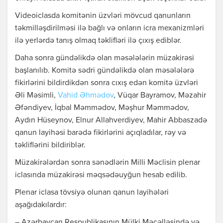
Videoiclasda komitənin üzvləri mövcud qanunların
təkmilləşdirilməsi ilə bağlı və onların icra mexanizmləri
ilə yerlərdə tanış olmaq təklifləri ilə çıxış ediblər.
Daha sonra gündəlikdə olan məsələlərin müzakirəsi
başlanılıb. Komitə sədri gündəlikdə olan məsələlərə
fikirlərini bildirdikdən sonra cıxış edən komitə üzvləri
Əli Məsimli,
Vahid Əhmədov
, Vüqar Bayramov, Məzahir
Əfəndiyev, İqbal Məmmədov, Məşhur Məmmədov,
Aydın Hüseynov, Elnur Allahverdiyev, Mahir Abbaszadə
qanun layihəsi barədə fikirlərini açıqladılar, rəy və
təkliflərini bildiriblər.
Müzakirələrdən sonra sənədlərin Milli Məclisin plenar
iclasında müzakirəsi məqsədəuyğun hesab edilib.
Plenar iclasa tövsiyə olunan qanun layihələri
aşağıdakılardır:
– Azərbaycan Respublikasının Mülki Məcəlləsində və