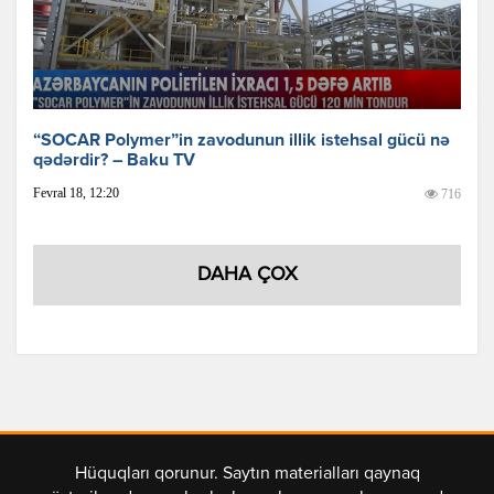
“SOCAR Polymer”in zavodunun illik istehsal gücü nə
qədərdir? – Baku TV
Fevral 18, 12:20
716
DAHA ÇOX
Hüquqları qorunur. Saytın materialları qaynaq