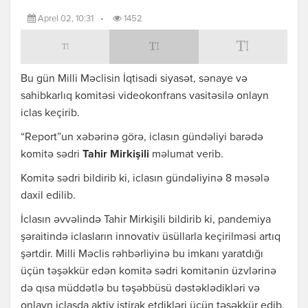
Aprel 02, 10:31
•
1452
Bu gün Milli Məclisin İqtisadi siyasət, sənaye və
sahibkarlıq komitəsi videokonfrans vasitəsilə onlayn
iclas keçirib.
“Report”un xəbərinə görə, iclasın gündəliyi barədə
komitə sədri
Tahir Mirkişili
məlumat verib.
Komitə sədri bildirib ki, iclasın gündəliyinə 8 məsələ
daxil edilib.
İclasın əvvəlində Tahir Mirkişili bildirib ki, pandemiya
şəraitində iclasların innovativ üsüllarla keçirilməsi artıq
şərtdir. Milli Məclis rəhbərliyinə bu imkanı yaratdığı
üçün təşəkkür edən komitə sədri komitənin üzvlərinə
də qısa müddətlə bu təşəbbüsü dəstəklədikləri və
onlayn iclasda aktiv iştirak etdikləri üçün təşəkkür edib.