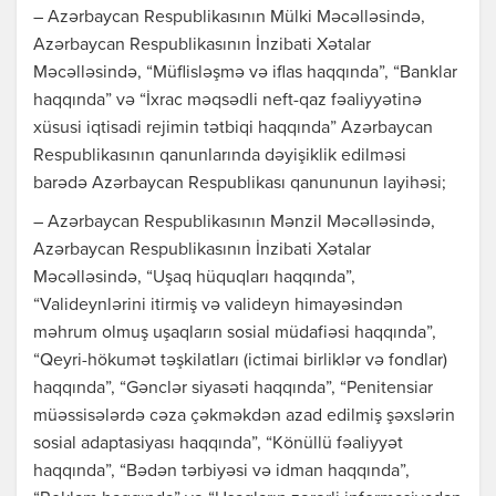
– Azərbaycan Respublikasının Mülki Məcəlləsində,
Azərbaycan Respublikasının İnzibati Xətalar
Məcəlləsində, “Müflisləşmə və iflas haqqında”, “Banklar
haqqında” və “İxrac məqsədli neft-qaz fəaliyyətinə
xüsusi iqtisadi rejimin tətbiqi haqqında” Azərbaycan
Respublikasının qanunlarında dəyişiklik edilməsi
barədə Azərbaycan Respublikası qanununun layihəsi;
– Azərbaycan Respublikasının Mənzil Məcəlləsində,
Azərbaycan Respublikasının İnzibati Xətalar
Məcəlləsində, “Uşaq hüquqları haqqında”,
“Valideynlərini itirmiş və valideyn himayəsindən
məhrum olmuş uşaqların sosial müdafiəsi haqqında”,
“Qeyri-hökumət təşkilatları (ictimai birliklər və fondlar)
haqqında”, “Gənclər siyasəti haqqında”, “Penitensiar
müəssisələrdə cəza çəkməkdən azad edilmiş şəxslərin
sosial adaptasiyası haqqında”, “Könüllü fəaliyyət
haqqında”, “Bədən tərbiyəsi və idman haqqında”,