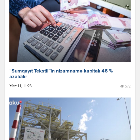
“Sumqayıt Tekstil”in nizamnamə kapitalı 46 %
azaldılır
Mart 11, 11:28
572