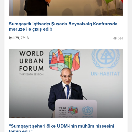
Sumqayıtlı iqtisadçı Şuşada Beynəlxalq Konfransda
məruzə ilə çıxış edib
İyul 29, 22:18
514
“Sumqayıt şəhəri ölkə ÜDM-inin mühüm hissəsini
təmin edir”