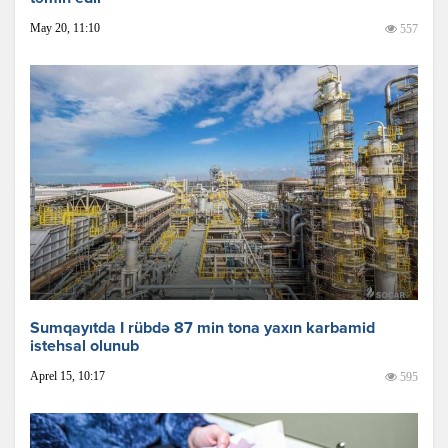
May 20, 11:10
557
Sumqayıtda I rübdə 87 min tona yaxın karbamid
istehsal olunub
Aprel 15, 10:17
595