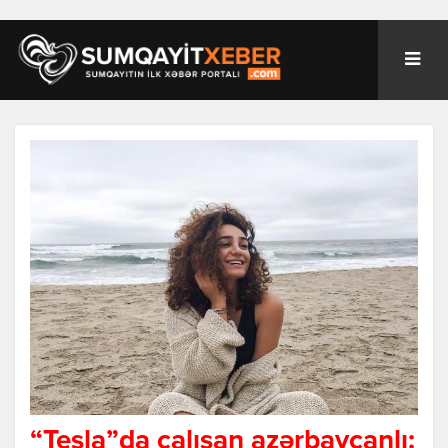
“Tesla”da çalışan azərbaycanlı: