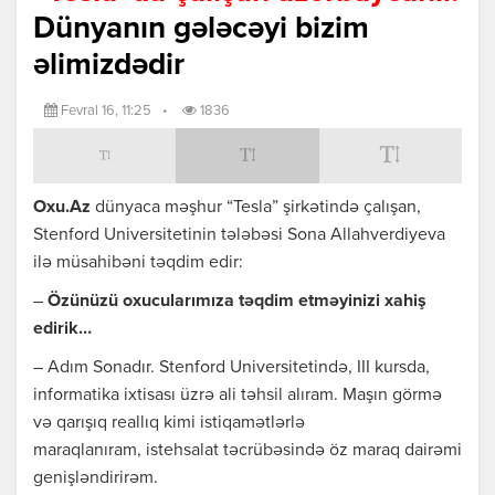
Dünyanın gələcəyi bizim
əlimizdədir
Fevral 16, 11:25
•
1836
Oxu.Az
dünyaca məşhur “Tesla” şirkətində çalışan,
Stenford Universitetinin tələbəsi Sona Allahverdiyeva
ilə müsahibəni təqdim edir:
–
Özünüzü oxucularımıza təqdim etməyinizi xahiş
edirik…
– Adım Sonadır. Stenford Universitetində, III kursda,
informatika ixtisası üzrə ali təhsil alıram. Maşın görmə
və qarışıq reallıq kimi istiqamətlərlə
maraqlanıram, istehsalat təcrübəsində öz maraq dairəmi
genişləndirirəm.