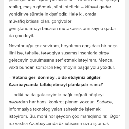
planlaşdırıram. İşlədiyim sahələr – virtual reallıq, qarışıq
reallıq, maşın görmək, süni intellekt – kifayət qədər
yenidir və sürətlə inkişaf edir. Hələ ki, orada
müvafiq ixtisası olan, çərçivələri
genişləndirməyi bacaran mütəxəssislərin sayı o qədər
də çox deyil.
Novatorluğu çox sevirəm, həyatımın qarşıdakı bir neçə
ilini işə, təhsilə, tərəqqiyə susamış insanlarla birgə
gələcəyin qurulmasına sərf etmək istəyirəm. Məncə,
vaxtı bundan səmərəli keçirməyin başqa yolu yoxdur.
–
Vətənə geri dönməyi, əldə etdiyiniz bilgiləri
Azərbaycanda tətbiq etməyi planlaşdırırsınız?
– İndiki halda gələcəyimlə bağlı coğrafi nöqteyi-
nəzərdən hər hansı konkret planım yoxdur. Sadəcə,
informasiya texnologiyaları sahəsində işləmək
istəyirəm. Bu, məni hər şeydən çox maraqlandırır. Əgər
nə vaxtsa Azərbaycanda öz ixtisasım üzrə işləmək