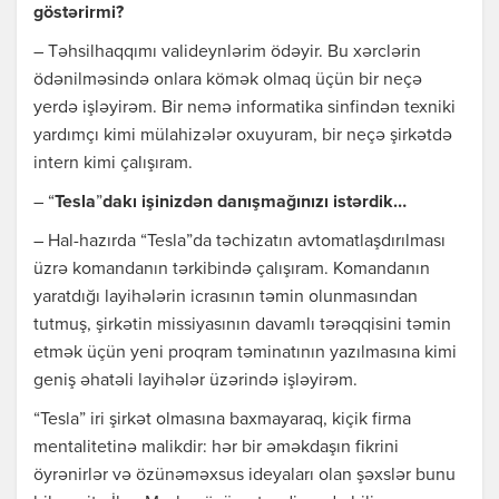
göstərirmi?
– Təhsilhaqqımı valideynlərim ödəyir. Bu xərclərin
ödənilməsində onlara kömək olmaq üçün bir neçə
yerdə işləyirəm. Bir nemə informatika sinfindən texniki
yardımçı kimi mülahizələr oxuyuram, bir neçə şirkətdə
intern kimi çalışıram.
– “
Tesla
”
dakı işinizdən danışmağınızı istərdik…
– Hal-hazırda “Tesla”da təchizatın avtomatlaşdırılması
üzrə komandanın tərkibində çalışıram. Komandanın
yaratdığı layihələrin icrasının təmin olunmasından
tutmuş, şirkətin missiyasının davamlı tərəqqisini təmin
etmək üçün yeni proqram təminatının yazılmasına kimi
geniş əhatəli layihələr üzərində işləyirəm.
“Tesla” iri şirkət olmasına baxmayaraq, kiçik firma
mentalitetinə malikdir: hər bir əməkdaşın fikrini
öyrənirlər və özünəməxsus ideyaları olan şəxslər bunu