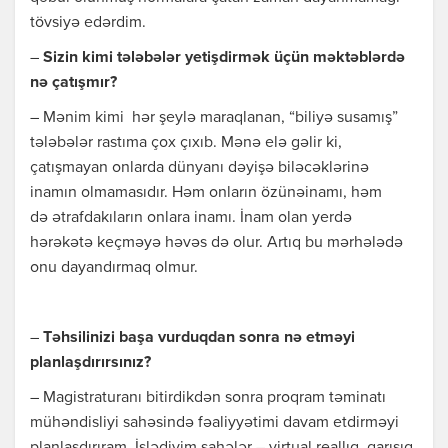
tövsiyə edərdim.
–
Sizin kimi tələbələr yetişdirmək üçün məktəblərdə
nə çatışmır?
– Mənim kimi hər şeylə maraqlanan, “biliyə susamış”
tələbələr rastıma çox çıxıb. Mənə elə gəlir ki,
çatışmayan onlarda dünyanı dəyişə biləcəklərinə
inamın olmamasıdır. Həm onların özünəinamı, həm
də ətrafdakıların onlara inamı. İnam olan yerdə
hərəkətə keçməyə həvəs də olur. Artıq bu mərhələdə
onu dayandırmaq olmur.
–
Təhsilinizi başa vurduqdan sonra nə etməyi
planlaşdırırsınız?
– Magistraturanı bitirdikdən sonra proqram təminatı
mühəndisliyi sahəsində fəaliyyətimi davam etdirməyi