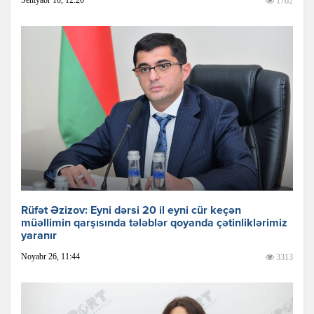
Sentyabr 10, 12:20
1762
Rüfət Əzizov: Eyni dərsi 20 il eyni cür keçən
müəllimin qarşısında tələblər qoyanda çətinliklərimiz
yaranır
Noyabr 26, 11:44
3313