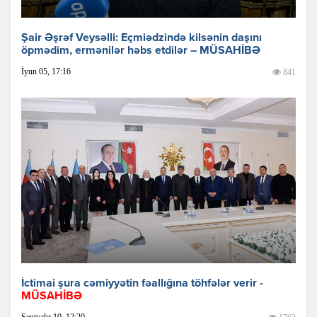
Şair Əşrəf Veysəlli: Eçmiədzində kilsənin daşını
öpmədim, ermənilər həbs etdilər – MÜSAHİBƏ
İyun 05, 17:16
841
İctimai şura cəmiyyətin fəallığına töhfələr verir -
MÜSAHİBƏ