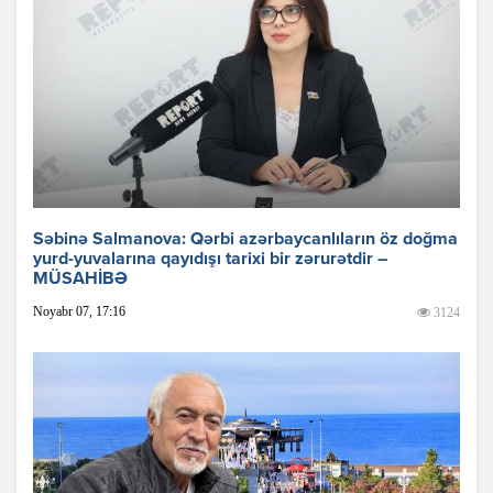
Səbinə Salmanova: Qərbi azərbaycanlıların öz doğma
yurd­-yuvalarına qayıdışı tarixi bir zərurətdir –
MÜSAHİBƏ
Noyabr 07, 17:16
3124