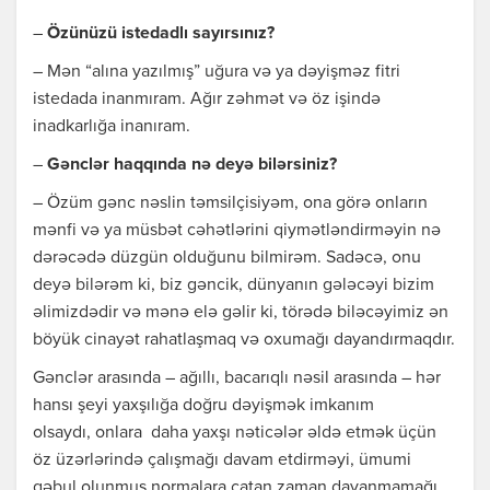
–
Özünüzü istedadlı sayırsınız?
– Mən “alına yazılmış” uğura və ya dəyişməz fitri
istedada inanmıram. Ağır zəhmət və öz işində
inadkarlığa inanıram.
–
Gənclər haqqında nə deyə bilərsiniz?
– Özüm gənc nəslin təmsilçisiyəm, ona görə onların
mənfi və ya müsbət cəhətlərini qiymətləndirməyin nə
dərəcədə düzgün olduğunu bilmirəm. Sadəcə, onu
deyə bilərəm ki, biz gəncik, dünyanın gələcəyi bizim
əlimizdədir və mənə elə gəlir ki, törədə biləcəyimiz ən
böyük cinayət rahatlaşmaq və oxumağı dayandırmaqdır.
Gənclər arasında – ağıllı, bacarıqlı nəsil arasında – hər
hansı şeyi yaxşılığa doğru dəyişmək imkanım
olsaydı, onlara daha yaxşı nəticələr əldə etmək üçün
öz üzərlərində çalışmağı davam etdirməyi, ümumi
qəbul olunmuş normalara çatan zaman dayanmamağı