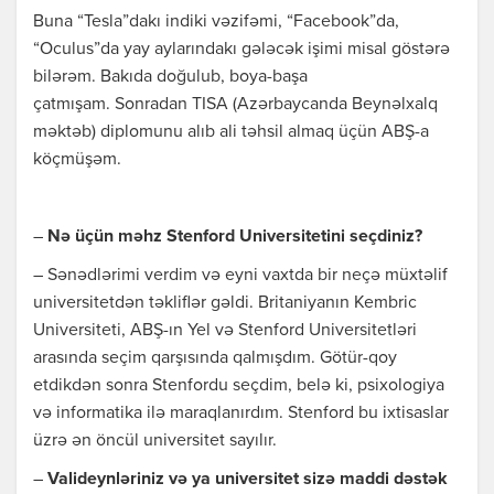
Buna “Tesla”dakı indiki vəzifəmi, “Facebook”da,
“Oculus”da yay aylarındakı gələcək işimi misal göstərə
bilərəm. Bakıda doğulub, boya-başa
çatmışam. Sonradan TISA (Azərbaycanda Beynəlxalq
məktəb) diplomunu alıb ali təhsil almaq üçün ABŞ-a
köçmüşəm.
–
Nə üçün məhz Stenford Universitetini seçdiniz?
– Sənədlərimi verdim və eyni vaxtda bir neçə müxtəlif
universitetdən təkliflər gəldi. Britaniyanın Kembric
Universiteti, ABŞ-ın Yel və Stenford Universitetləri
arasında seçim qarşısında qalmışdım. Götür-qoy
etdikdən sonra Stenfordu seçdim, belə ki, psixologiya
və informatika ilə maraqlanırdım. Stenford bu ixtisaslar
üzrə ən öncül universitet sayılır.
–
Valideynləriniz və ya universitet sizə maddi dəstək