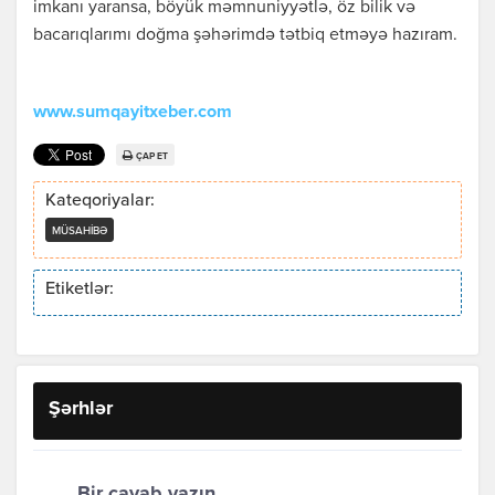
imkanı yaransa, böyük məmnuniyyətlə, öz bilik və
bacarıqlarımı doğma şəhərimdə tətbiq etməyə hazıram.
www.sumqayitxeber.com
ÇAP ET
Kateqoriyalar:
MÜSAHIBƏ
Etiketlər:
Şərhlər
Bir cavab yazın