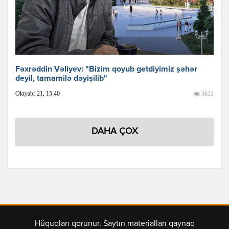
Fəxrəddin Vəliyev: "Bizim qoyub getdiyimiz şəhər
deyil, tamamilə dəyişilib"
Oktyabr 21, 15:40
3622
DAHA ÇOX
Hüquqları qorunur. Saytın materialları qaynaq