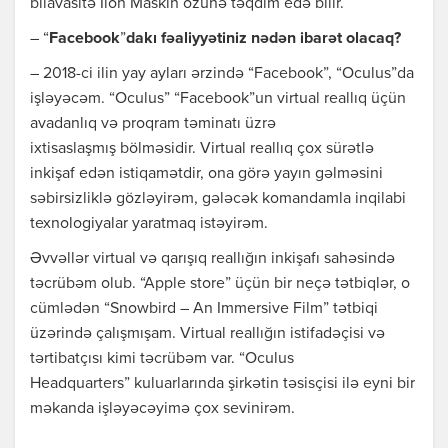
bilavasitə İlon Maskın özünə təqdim edə bilir.
– “
Facebook
”
dakı fəaliyyətiniz nədən ibarət olacaq?
– 2018-ci ilin yay ayları ərzində “Facebook”, “Oculus”da
işləyəcəm. “Oculus” “Facebook”un virtual reallıq üçün
avadanlıq və proqram təminatı üzrə
ixtisaslaşmış bölməsidir. Virtual reallıq çox sürətlə
inkişaf edən istiqamətdir, ona görə yayın gəlməsini
səbirsizliklə gözləyirəm, gələcək komandamla inqilabi
texnologiyalar yaratmaq istəyirəm.
Əvvəllər virtual və qarışıq reallığın inkişafı sahəsində
təcrübəm olub. “Apple store” üçün bir neçə tətbiqlər, o
cümlədən “Snowbird – An Immersive Film” tətbiqi
üzərində çalışmışam. Virtual reallığın istifadəçisi və
tərtibatçısı kimi təcrübəm var. “Oculus
Headquarters” kuluarlarında şirkətin təsisçisi ilə eyni bir
məkanda işləyəcəyimə çox sevinirəm.