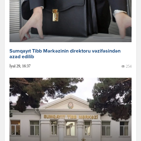
Sumqayıt Tibb Mərkəzinin direktoru vəzifəsindən
azad edilib
İyul 29, 16:37
254