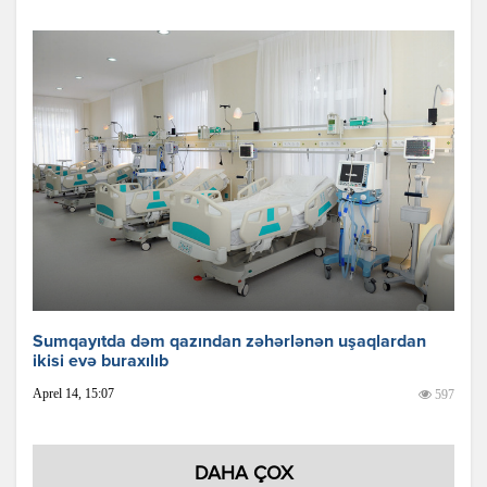
Sumqayıtda dəm qazından zəhərlənən uşaqlardan
ikisi evə buraxılıb
Aprel 14, 15:07
597
DAHA ÇOX