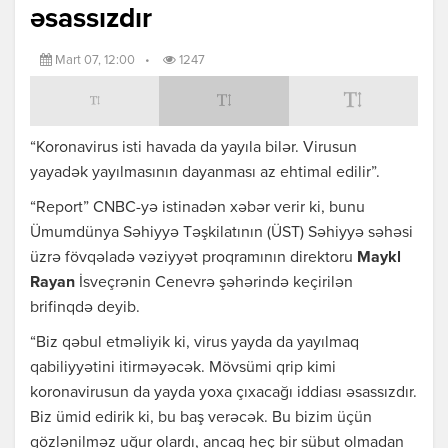
əsassızdır
Mart 07, 12:00
•
1247
“Koronavirus isti havada da yayıla bilər. Virusun
yayadək yayılmasının dayanması az ehtimal edilir”.
“Report” CNBC-yə istinadən xəbər verir ki, bunu
Ümumdünya Səhiyyə Təşkilatının (ÜST) Səhiyyə səhəsi
üzrə fövqəladə vəziyyət proqramının direktoru
Maykl
Rayan
İsveçrənin Cenevrə şəhərində keçirilən
brifinqdə deyib.
“Biz qəbul etməliyik ki, virus yayda da yayılmaq
qabiliyyətini itirməyəcək. Mövsümi qrip kimi
koronavirusun da yayda yoxa çıxacağı iddiası əsassızdır.
Biz ümid edirik ki, bu baş verəcək. Bu bizim üçün
gözlənilməz uğur olardı, ancaq heç bir sübut olmadan