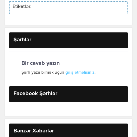
Etiketlər:
Şərhlər
Bir cavab yazın
Şərh yaza bilmək üçün
giriş etməlisiniz
.
Facebook Şərhlər
Bənzər Xəbərlər