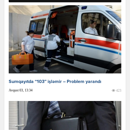
Sumqayıtda “103” işləmir – Problem yarandı
Avqust 03, 13:34
423