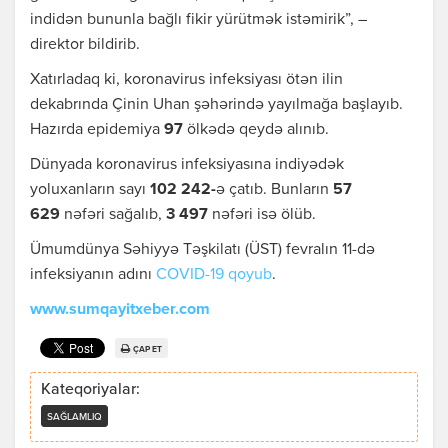
indidən bununla bağlı fikir yürütmək istəmirik”, –
direktor bildirib.
Xatırladaq ki, koronavirus infeksiyası ötən ilin
dekabrında Çinin Uhan şəhərində yayılmağa başlayıb.
Hazırda epidemiya
97
ölkədə qeydə alınıb.
Dünyada koronavirus infeksiyasına indiyədək
yoluxanların sayı
102 242-
ə çatıb. Bunların
57
629
nəfəri sağalıb,
3 497
nəfəri isə ölüb.
Ümumdünya Səhiyyə Təşkilatı (ÜST) fevralın 11-də
infeksiyanın adını
COVID-19 qoyub
.
www.sumqayitxeber.com
ÇAP ET
Kateqoriyalar:
SAĞLAMLIQ