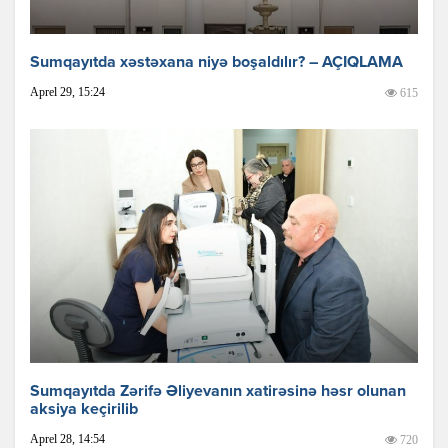
Sumqayıtda xəstəxana niyə boşaldılır? – AÇIQLAMA
Aprel 29, 15:24
615
Sumqayıtda Zərifə Əliyevanın xatirəsinə həsr olunan
aksiya keçirilib
Aprel 28, 14:54
720