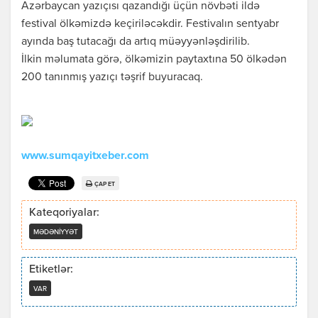
Azərbaycan yazıçısı qazandığı üçün növbəti ildə
festival ölkəmizdə keçiriləcəkdir. Festivalın sentyabr
ayında baş tutacağı da artıq müəyyənləşdirilib.
İlkin məlumata görə, ölkəmizin paytaxtına 50 ölkədən
200 tanınmış yazıçı təşrif buyuracaq.
www.sumqayitxeber.com
ÇAP ET
Kateqoriyalar:
MƏDƏNIYYƏT
Etiketlər:
VAR