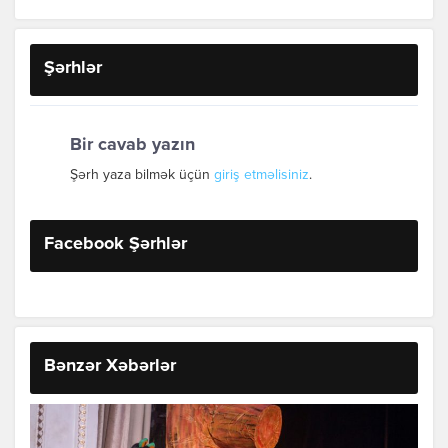
Şərhlər
Bir cavab yazın
Şərh yaza bilmək üçün
giriş etməlisiniz
.
Facebook Şərhlər
Bənzər Xəbərlər