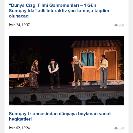
“Dünya Cizgi Filmi Qəhrəmanları – 1 Gün
Sumqayıtda” adlı interaktiv şou-tamaşa təqdim
olunacaq
İyun 24, 12:37
298
Sumqayıt səhnəsindən dünyaya boylanan sənət
həqiqətləri
İyun 02, 12:24
338