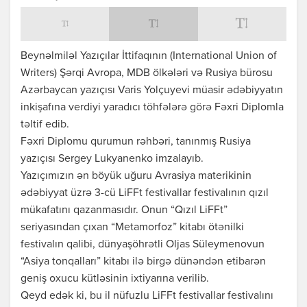
Beynəlmiləl Yazıçılar İttifaqının (International Union of
Writers) Şərqi Avropa, MDB ölkələri və Rusiya bürosu
Azərbaycan yazıçısı Varis Yolçuyevi müasir ədəbiyyatın
inkişafına verdiyi yaradıcı töhfələrə görə Fəxri Diplomla
təltif edib.
Fəxri Diplomu qurumun rəhbəri, tanınmış Rusiya
yazıçısı Sergey Lukyanenko imzalayıb.
Yazıçımızın ən böyük uğuru Avrasiya materikinin
ədəbiyyat üzrə 3-cü LiFFt festivallar festivalının qızıl
mükafatını qazanmasıdır. Onun “Qızıl LiFFt”
seriyasından çıxan “Metamorfoz” kitabı ötənilki
festivalın qalibi, dünyaşöhrətli Oljas Süleymenovun
“Asiya tonqalları” kitabı ilə birgə dünəndən etibarən
geniş oxucu kütləsinin ixtiyarına verilib.
Qeyd edək ki, bu il nüfuzlu LiFFt festivallar festivalını