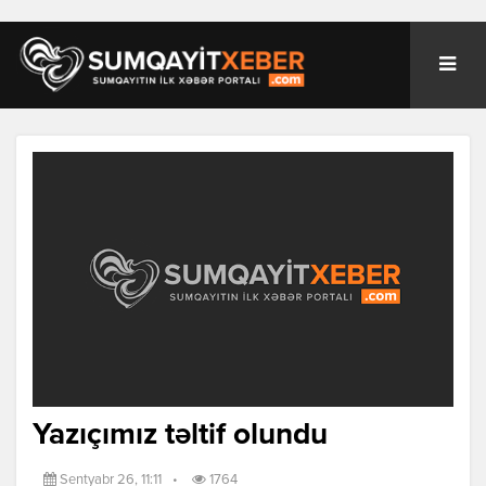
Yazıçımız təltif olundu
Sentyabr 26, 11:11
•
1764