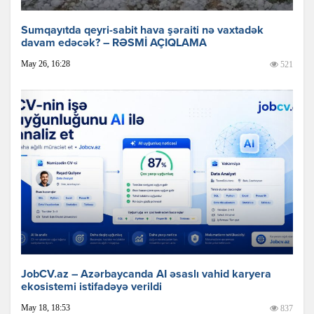
Sumqayıtda qeyri-sabit hava şəraiti nə vaxtadək
davam edəcək? – RƏSMİ AÇIQLAMA
May 26, 16:28
521
JobCV.az – Azərbaycanda AI əsaslı vahid karyera
ekosistemi istifadəyə verildi
May 18, 18:53
837