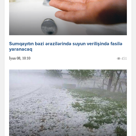
Sumqayıtın bəzi ərazilərində suyun verilişində fasilə
yaranacaq
İyun 08, 10:10
451