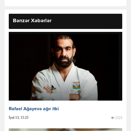
Bənzər Xəbərlər
Rafael Ağayevə ağır itki
İyul 13, 15:25
2523