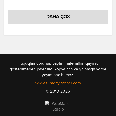
DAHA ÇOX
Hüquqları qorunur. Saytın materialları qaynaq
göstərilmədən paylaşıla, kopyalana və ya başqa yerdə
yayımlana bilməz.
www.sumqayitxeber.com
© 2010-2026