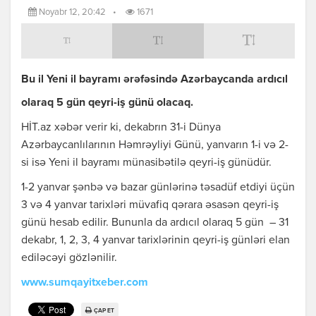
Noyabr 12, 20:42
•
1671
Bu il Yeni il bayramı ərəfəsində Azərbaycanda ardıcıl
olaraq 5 gün qeyri-iş günü olacaq.
HİT.az xəbər verir ki, dekabrın 31-i Dünya
Azərbaycanlılarının Həmrəyliyi Günü, yanvarın 1-i və 2-
si isə Yeni il bayramı münasibətilə qeyri-iş günüdür.
1-2 yanvar şənbə və bazar günlərinə təsadüf etdiyi üçün
3 və 4 yanvar tarixləri müvafiq qərara əsasən qeyri-iş
günü hesab edilir. Bununla da ardıcıl olaraq 5 gün – 31
dekabr, 1, 2, 3, 4 yanvar tarixlərinin qeyri-iş günləri elan
ediləcəyi gözlənilir.
www.sumqayitxeber.com
ÇAP ET