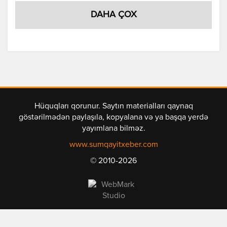
DAHA ÇOX
Hüquqları qorunur. Saytın materialları qaynaq
göstərilmədən paylaşıla, kopyalana və ya başqa yerdə
yayımlana bilməz.
www.sumqayitxeber.com
© 2010-2026