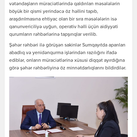
vətəndaşların müraciətlərində qaldırılan məsələlərin
böyük bir qismi yerindəcə öz həllini tapıb,
araşdırılmasına ehtiyac olan bir sıra məsələlərin isə
qanunvericiliyə uyğun, operativ həlli üçün aidiyyəti
qurumların rəhbərlərinə tapşırıqlar verilib.
Şəhər rəhbəri ilə görüşən sakinlər Sumqayıtda aparılan
abadlıq və yenidənqurma işlərindən razılığını ifadə
ediblər, onların müraciətlərinə xüsusi diqqət ayırdığına
görə şəhər rəhbərliyinə öz minnətdarlıqlarını bildirdilər.