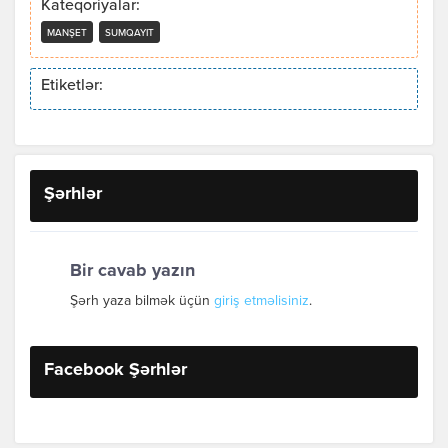
Kateqoriyalar:
MANŞET
SUMQAYIT
Etiketlər:
Şərhlər
Bir cavab yazın
Şərh yaza bilmək üçün
giriş etməlisiniz
.
Facebook Şərhlər