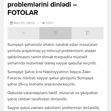
problemlərini dinlədi –
FOTOLAR
Mart 05, 09:02
•
2057
Sumqayıt şəhərində əhalini narahat edən məsələləri
yerində araşdırmaq və mövcud problemlərin aradan
qaldırılmasını təmin etmək məqsədilə müxtəlif
yerlərində mütəmadi olaraq səyyar qəbullar keçirilir.
Sumqayıt Şəhər İcra Hakimiyyətinin başçısı Zakir
Fərəcov növbəti səyyar qəbul-görüşünü Sumqayıt
şəhər 29-cu məhəllə ərazisində keçirib.
Qəbulda vətəndaşıların təklif, müraciət və şikayətləri
şəhər rəhbəri tərəfindən dinlənilib.
Səyyar qəbul zamanı sakinlərin problemləri dinlənilib,