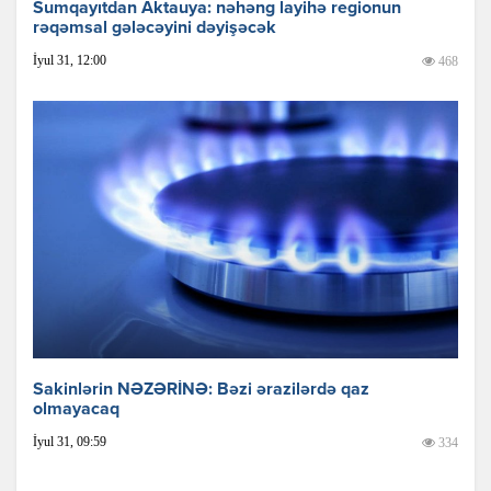
Sumqayıtdan Aktauya: nəhəng layihə regionun
rəqəmsal gələcəyini dəyişəcək
İyul 31, 12:00
468
Sakinlərin NƏZƏRİNƏ: Bəzi ərazilərdə qaz
olmayacaq
İyul 31, 09:59
334