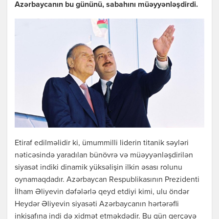
Azərbaycanın bu gününü, sabahını müəyyənləşdirdi.
Etiraf edilməlidir ki, ümummilli liderin titanik səyləri
nəticəsində yaradılan bünövrə və müəyyənləşdirilən
siyasət indiki dinamik yüksəlişin ilkin əsası rolunu
oynamaqdadır. Azərbaycan Respublikasının Prezidenti
İlham Əliyevin dəfələrlə qeyd etdiyi kimi, ulu öndər
Heydər Əliyevin siyasəti Azərbaycanın hərtərəfli
inkişafına indi də xidmət etməkdədir. Bu gün gerçəyə