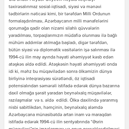
təxirəsalınmaz sosial-iqtisadi, siyasi və mənəvi
tədbirlərin nəticəsi kimi, bir tərəfdən Milli Ordunun
formalaşdırılması, Azərbaycanın milli mənafelərini
qorumağa qadir olan nizami silahlı qüvvələrin
yaradılması, torpaqlarımızın müdafiə olunması ilə bağlı
mühüm addımlar atılmağa başladı, digər tərəfdən,
bütün siyasi və diplomatik vasitələrin işə salınması ilə
1994-cü ilin may ayında həyati əhəmiyyət kəsb edən
atəşkəs əldə edildi. Atəşkəsin həyati əhəmiyyəti onda
idi ki, məhz bu müqavilədən sonra ölkəmizin dünya
birliyinə inteqrasiyası sürətləndi, öz iqtisadi
potensialından səmərəli istifadə edərək dünya bazarına
daxil olmağa şərait yaradan beynəlxalq müqavilələr,
razılaşmalar və s. əldə edildi. Ölkə daxilində yaranmış
nisbi sabitlikdən, həmçinin, beynəlxalq aləmdə
Azərbaycana münasibətdə artan inam və maraqdan
istifadə edərək 1994-cü ilin sentyabrında “Əsrin