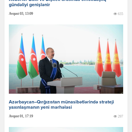
gündəliyi genişlənir
Avqust 03, 13:09
635
Azərbaycan–Qırğızıstan münasibətlərində strateji
yaxınlaşmanın yeni mərhələsi
Avqust 01, 17:19
297