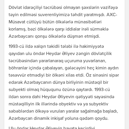
Dövlət idarəçiliyi təcrübəsi olmayan şəxslərin vəzifəyə
təyin edilməsi suverenliyimizə təhdit yaratmışdı. AXC-
Müsavat cütlüyü bütün ölkələrlə münasibətləri
korlamış, bəzi ölkələrə qarşı iddialar irəli sürməklə
Azərbaycanı qonşu ölkələrlə düşmən etmişdi.
1993-cü ildə xalqın təkidli tələbi ilə hakimiyyətə
qayıdan ulu öndər Heydər Əliyev zəngin dövlətçilik
təcrübəsindən yararlanaraq uçuruma yuvarlanan,
böhranlar içində çabalayan, gələcəyini heç kimin aydın
təsəvvür etmədiyi bir ölkəni xilas etdi. Öz sinəsini sipər
edərək Azərbaycanın dünya birliyinin müstəqil bir
subyekti olmaq hüququnu özünə qaytardı. 1993-cü
ildən sonra dahi Heydər Əliyevin qətiyyəti sayəsində
müstəqilliyin ilk illərində obyektiv və ya subyektiv
səbəblərdən ölkəyə vurulan yaralar sağalmağa başladı,
Azərbaycan dinamik inkişaf yoluna qədəm qoydu.
Ulu öndər Heydər Əliyevin həyata keçirdiyi