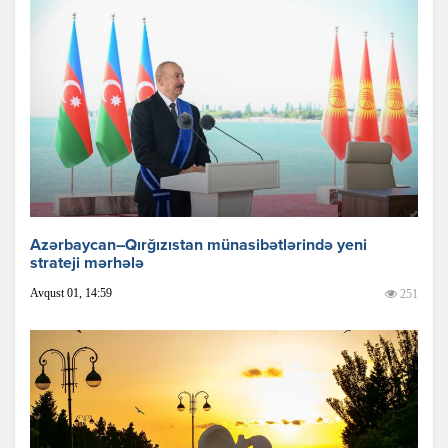
Azərbaycan–Qırğızıstan münasibətlərində yeni
strateji mərhələ
Avqust 01, 14:59
251