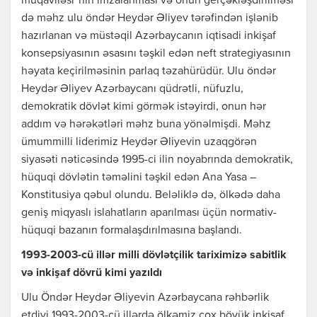
müqaviləsi”nin imzalanması və onun gerçəkləşdirilməsi
də məhz ulu öndər Heydər Əliyev tərəfindən işlənib
hazırlanan və müstəqil Azərbaycanın iqtisadi inkişaf
konsepsiyasının əsasını təşkil edən neft strategiyasının
həyata keçirilməsinin parlaq təzahürüdür. Ulu öndər
Heydər Əliyev Azərbaycanı qüdrətli, nüfuzlu,
demokratik dövlət kimi görmək istəyirdi, onun hər
addım və hərəkətləri məhz buna yönəlmişdi. Məhz
ümummilli liderimiz Heydər Əliyevin uzaqgörən
siyasəti nəticəsində 1995-ci ilin noyabrında demokratik,
hüquqi dövlətin təməlini təşkil edən Ana Yasa –
Konstitusiya qəbul olundu. Beləliklə də, ölkədə daha
geniş miqyaslı islahatların aparılması üçün normativ-
hüquqi bazanın formalaşdırılmasına başlandı.
1993-2003-cü illər milli dövlətçilik tariximizə sabitlik
və inkişaf dövrü kimi yazıldı
Ulu Öndər Heydər Əliyevin Azərbaycana rəhbərlik
etdiyi 1993-2003-cü illərdə ölkəmiz çox böyük inkişaf