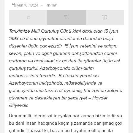
İyun 16, 18:24
•
1191
Tariximizə Milli Qurtuluş Günü kimi daxil olan 15 İyun
1993-cü il onu qiymətləndirənlər və dərindən başa
düşənlər üçün çox əzizdir. 15 İyun vətənini və xalqını
sevən, çətin və ağrılı günlərin dəhşətlərindən canını
qurtaran və hadisələri öz gözləri ilə görənlər üçün əsl
qurtuluş tarixi, Azərbaycanda ölüm-dirim
mübarizəsinin tarixidir. Bu tarixin yaradıcısı
Azərbaycanın inkişafında, müstəqilliyində və
gələcəyində müstəsna rol oynamış, hər zaman xalqına
güvənən və dəstəkləyən bir şəxsiyyət – Heydər
Əliyevdir.
Ümummilli liderin saf ideyaları hər zaman bizimlədir və
bu dahi insan haqqında keçmiş zamanda danışmaq çox
çətindir. Təəssüf ki, bəzən bu həyatın reallıqları ilə