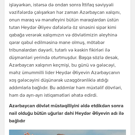
işləyərkən, istərsə də ondan sonra İttifaq səviyyəli
vəzifələrdə çalışarkən hər zaman Azərbaycan xalqını,
onun maraq və mənafeyini bütün maraqlardan üstün
tutan Heydər Əliyev dəfələrlə öz sinəsini sipər kimi
qabağa verərək xalqımızın və dövlətimizin əleyhinə
qərar qəbul edilməsinə mane olmuş, mötəbər
tribunalardan dəyərli, tutarlı və kəskin fikirləri ilə
düşmənləri yerində oturtmuşdur. Başqa sözlə desək,
Azərbaycan xalqının keçmişi, bu günü və gələcəyi,
məhz ümummilli lider Heydər Əliyevin Azərbaycanın
xoş gələcəyini düşünərək uzaqgörənliklə atdığı
addımlarla bağlıdır. Bu addımlar həm müxtəlif dövrləri,
həm də ayrı-ayrı istiqamətləri əhatə edirdi.
Azərbaycan dövlət müstəqilliyini əldə etdikdən sonra
nail olduğu bütün uğurlar dahi Heydər Əliyevin adı ilə
bağlıdır