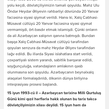
yolu keçdi, dövlətçiliyimizin təməli qoyuldu. Məhz Ulu
Öndər Heydər Əliyevin rəhbərliyi dövründə 20 Yanvar
faciəsinə siyasi qiymət verildi. Hansı ki, Xalq Cəbhəsi-
Müsavat cütlüyü 20 Yanvar faciəsinə siyasi qiymət
verməmişdi, ört-basdır etmək istəmişdi. Çünki onların
da əli Azərbaycan xalqının qanına batmışdı. Bundan
başqa Xalq Cəbhəsi-Müsavat cütlüyü tərəfindən
qoyulan senzura da məhz Heydər Əliyev tərəfindən
ləğv edildi. Bu illərdə Siyasi islahatlara start verildi,
çoxpartiyalı sistem yarandı, sabitlik bərqərar edildi,
soyğunçuluğa, vətəndaşların əmlakının qəsb
olunmasına son qoyuldu. Azərbaycanın beynəlxalq
əlaqələri formalaşdırıldı, ölkənin dünya birliyinə
inteqrasiyası prosesi başlandı.
15 iyun 1993-cü il – Azərbaycan tarixinə Milli Qurtuluş
Günü kimi qızıl hərflərlə həkk olunan bu tarix təkcə
dövlətçiliyimizin xilası deyildi. 15 iyun həm də