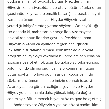
qədər inamla irəliləyəcək. Bu gün Prezident İlham
Əliyevin xarici siyasətdə əldə etdiyi bütün uğurlar onun
şəxsi müdrikliyi və diplomatik bacarığı ilə bərabər, eyni
zamanda ümummilli lider Heydər Əliyevin vaxtilə
yaratdığı inkişaf strategiyasına söykənir. Ən böyük uğur
isə ondadır ki, məhz son bir neçə ildə Azərbaycan
dövləti regionun liderinə çevrilib. Prezident İlham
Əliyevin ölkənin və ayrılıqda regionların iqtısadi
inkişafının sürətləndirilməsi üçün imzaladığı dövlət
proqramları, ayrı-ayrı vaxtlarda bu proqramların icrasına
şəxsən nəzarət etmək üçün bölgələrə səfərlər etməsi,
xalqın içində olması onun yalnız ölkənin rifahı üçün
bütün səylərini ortaya qoymasından xəbər verir. Bir
sözlə, məhz ümummilli liderimizin görmək istədiyi
Azərbaycan bu günün reallığına çevrilib və Heydər
Əliyev yolu ilə inamla daha yüksək inkişafa doğru
addımlayır. Bütün mənalı həyatını öz xalqına bəxş etmiş
ulu öndər Heydər Əliyevin siyasi və dövlət xadimi kimi