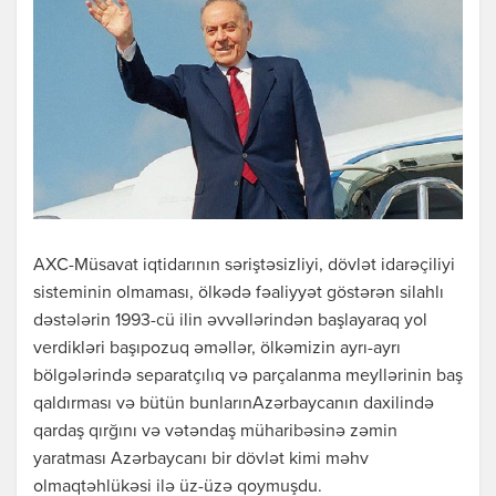
AXC-Müsavat iqtidarının səriştəsizliyi, dövlət idarəçiliyi
sisteminin olmaması, ölkədə fəaliyyət göstərən silahlı
dəstələrin 1993-сü ilin əvvəllərindən başlayaraq yol
verdikləri başıpozuq əməllər, ölkəmizin ayrı-ayrı
bölgələrində separatçılıq və parçalanma meyllərinin baş
qaldırması və bütün bunlarınAzərbaycanın daxilində
qardaş qırğını və vətəndaş müharibəsinə zəmin
yaratması Azərbaycanı bir dövlət kimi məhv
olmaqtəhlükəsi ilə üz-üzə qoymuşdu.