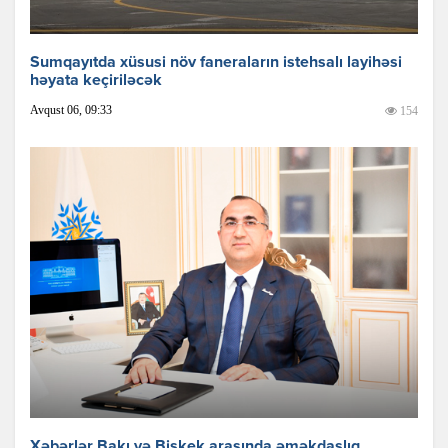
Sumqayıtda xüsusi növ faneraların istehsalı layihəsi
həyata keçiriləcək
Avqust 06, 09:33
154
Xəbərlər Bakı və Bişkek arasında əməkdaşlıq