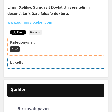
Elmar Xəlilov, Sumqayıt Dövlət Universitetinin
dosenti, tarix üzrə fəlsəfə doktoru.
www.sumqayitxeber.com
ÇAP ET
Kateqoriyalar:
ÖLKƏ
Etiketlər:
Şərhlər
Bir cavab yazın