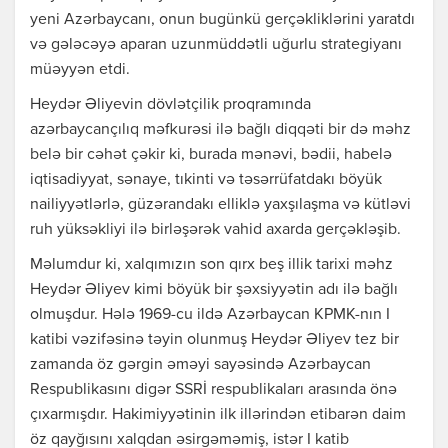
yeni Azərbaycanı, onun bugünkü gerçəkliklərini yaratdı
və gələcəyə aparan uzunmüddətli uğurlu strategiyanı
müəyyən etdi.
Heydər Əliyevin dövlətçilik proqramında
azərbaycançılıq məfkurəsi ilə bağlı diqqəti bir də məhz
belə bir cəhət çəkir ki, burada mənəvi, bədii, habelə
iqtisadiyyat, sənaye, tıkinti və təsərrüfatdakı böyük
nailiyyətlərlə, güzərandakı elliklə yaxşılaşma və kütləvi
ruh yüksəkliyi ilə birləşərək vahid axarda gerçəkləşib.
Məlumdur ki, xalqımızın son qırx beş illik tarixi məhz
Heydər Əliyev kimi böyük bir şəxsiyyətin adı ilə bağlı
olmuşdur. Hələ 1969-cu ildə Azərbaycan KPMK-nın I
katibi vəzifəsinə təyin olunmuş Heydər Əliyev tez bir
zamanda öz gərgin əməyi sayəsində Azərbaycan
Respublikasını digər SSRİ respublikaları arasında önə
çıxarmışdır. Hakimiyyətinin ilk illərindən etibarən daim
öz qayğısını xalqdan əsirgəməmiş, istər I katib