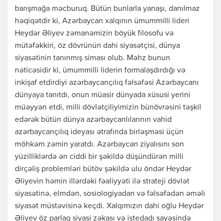
barışmağa məcburuq. Bütün bunlarla yanaşı, danılmaz
həqiqətdir ki, Azərbaycan xalqının ümummilli lideri
Heydər Əliyev zəmanəmizin böyük filosofu və
mütəfəkkiri, öz dövrünün dahi siyasətçisi, dünya
siyasətinin tanınmış siması olub. Məhz bunun
nəticəsidir ki, ümummilli liderin formalaşdırdığı və
inkişaf etdirdiyi azərbaycançılıq fəlsəfəsi Azərbaycanı
dünyaya tanıtdı, onun müasir dünyada xüsusi yerini
müəyyən etdi, milli dövlətçiliyimizin bünövrəsini təşkil
edərək bütün dünya azərbaycanlılarının vahid
azərbaycançılıq ideyası ətrafında birləşməsi üçün
möhkəm zəmin yaratdı. Azərbaycan ziyalısını son
yüzilliklərdə ən ciddi bir şəkildə düşündürən milli
dirçəliş problemləri bütöv şəkildə ulu öndər Heydər
Əliyevin həmin illərdəki fəaliyyəti ilə strateji dövlət
siyasətinə, elmdən, sosiologiyadan və fəlsəfədən əməli
siyasət müstəvisinə keçdi. Xalqımızın dahi oğlu Heydər
Əliyev öz parlaq siyasi zəkası və istedadı sayəsində