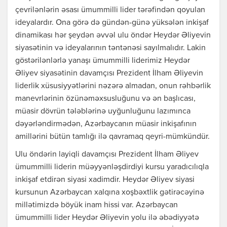
çevrilənlərin əsası ümummilli lider tərəfindən qoyulan
ideyalardır. Ona görə də gündən-günə yüksələn inkişaf
dinamikası hər şeydən əvvəl ulu öndər Heydər Əliyevin
siyasətinin və ideyalarının təntənəsi sayılmalıdır. Lakin
göstərilənlərlə yanaşı ümummilli liderimiz Heydər
Əliyev siyasətinin davamçısı Prezident İlham Əliyevin
liderlik xüsusiyyətlərini nəzərə almadan, onun rəhbərlik
manevrlərinin özünəməxsusluğunu və ən başlıcası,
müasir dövrün tələblərinə uyğunluğunu lazımınca
dəyərləndirmədən, Azərbaycanın müasir inkişafının
amillərini bütün tamlığı ilə qavramaq qeyri-mümkündür.
Ulu öndərin layiqli davamçısı Prezident İlham Əliyev
ümummilli liderin müəyyənləşdirdiyi kursu yaradıcılıqla
inkişaf etdirən siyasi xadimdir. Heydər Əliyev siyasi
kursunun Azərbaycan xalqına xoşbəxtlik gətirəcəyinə
millətimizdə böyük inam hissi var. Azərbaycan
ümummilli lider Heydər Əliyevin yolu ilə əbədiyyətə