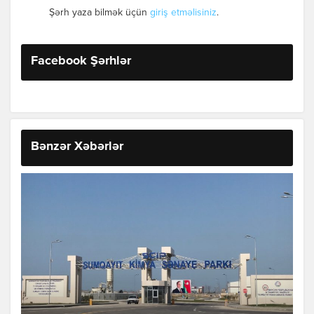
Şərh yaza bilmək üçün
giriş etməlisiniz
.
Facebook Şərhlər
Bənzər Xəbərlər