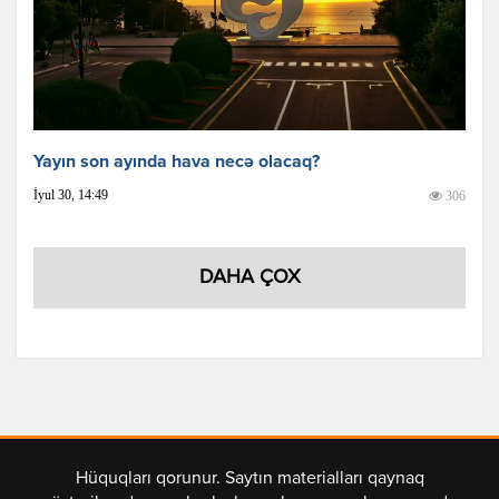
Yayın son ayında hava necə olacaq?
İyul 30, 14:49
306
DAHA ÇOX
Hüquqları qorunur. Saytın materialları qaynaq