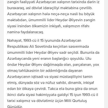
zəngin fəaliyyəti Azərbaycan xalqının tarixində dərin iz
buraxaraq, əsl dövlət idarəçiliyi məktəbinə çevrilib.
Azərbaycan xalqının hələ neçə-neçə nəsli bu böyük
məktəbdən, ümummilli lider Heydər Əliyevin zəngin
siyasi irsindən ölkəmizin inkişafı, xalqımızın rifahı
naminə faydalanacaq.
Nəhayət, 1993-cü il 15 iyununda Azərbaycan
Respublikası Ali Sovetində keçirilən səsvermədə
ümummilli lider Heydər Əliyev sədr seçildi. Bununla da
Azərbaycanda yeni eranın başlanğıcı qoyuldu. Ulu
öndər Heydər Əliyev dağılmaqda olan, parçalanan, yox
olmaq təhlükəsinin bir addımlığında dayanan
Azərbaycanın iqtisadi və siyasi müstəqilliyini təmin
etmiş, dünyada söz və nüfuz sahibi, dinamik, inkişaf
edən bir ölkəyə çevirdi. Təkcə elə buna görə də onun
ikinci dəfə siyasi hakimiyyətə gəldiyi 15 iyun 1993-cü il
tarixi xalqımız və dövlətimiz üçün Milli Qurtuluş
Günüdür.