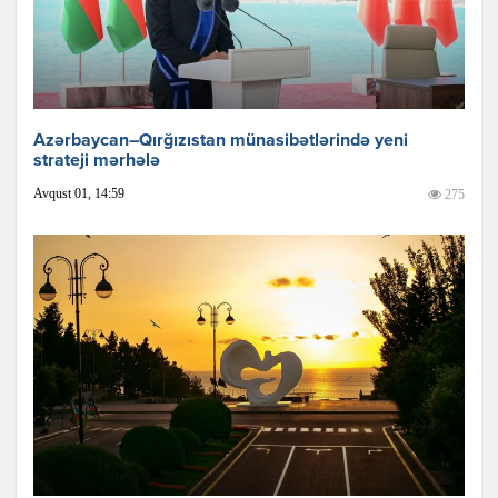
Azərbaycan–Qırğızıstan münasibətlərində yeni
strateji mərhələ
Avqust 01, 14:59
275