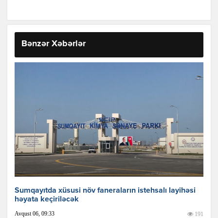
Bənzər Xəbərlər
Sumqayıtda xüsusi növ faneraların istehsalı layihəsi
həyata keçiriləcək
Avqust 06, 09:33
191