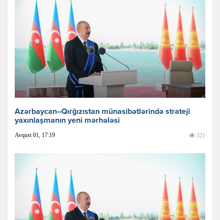
Azərbaycan–Qırğızıstan münasibətlərində strateji
yaxınlaşmanın yeni mərhələsi
Avqust 01, 17:19
321