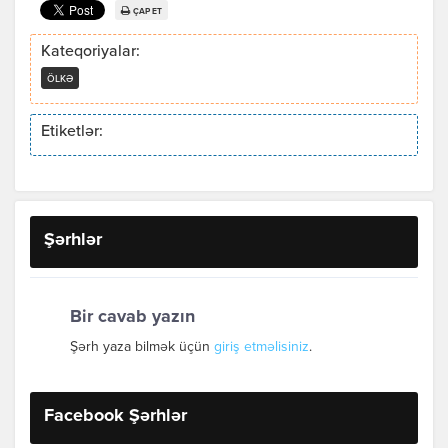
ÇAP ET
Kateqoriyalar:
ÖLKƏ
Etiketlər:
Şərhlər
Bir cavab yazın
Şərh yaza bilmək üçün
giriş etməlisiniz
.
Facebook Şərhlər