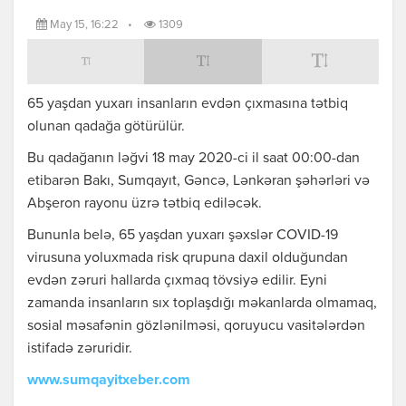
May 15, 16:22
•
1309
65 yaşdan yuxarı insanların evdən çıxmasına tətbiq
olunan qadağa götürülür.
Bu qadağanın ləğvi 18 may 2020-ci il saat 00:00-dan
etibarən Bakı, Sumqayıt, Gəncə, Lənkəran şəhərləri və
Abşeron rayonu üzrə tətbiq ediləcək.
Bununla belə, 65 yaşdan yuxarı şəxslər COVID-19
virusuna yoluxmada risk qrupuna daxil olduğundan
evdən zəruri hallarda çıxmaq tövsiyə edilir. Eyni
zamanda insanların sıx toplaşdığı məkanlarda olmamaq,
sosial məsafənin gözlənilməsi, qoruyucu vasitələrdən
istifadə zəruridir.
www.sumqayitxeber.com