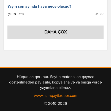
Yayın son ayında hava necə olacaq?
İyul 30, 14:49
322
DAHA ÇOX
Hüquqları qorunur. Saytın materialları qaynaq
göstərilmədən paylaşıla, kopyalana və ya başqa yerdə
yayımlana bilməz.
www.sumqayitxeber.com
© 2010-2026