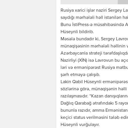
Rusiya xarici işlər naziri Sergey 
saydığı mərhələli həll istənilən 
Bunu İstiPress-ə müsahibəsində A
Hüseynli bildirib.
Məsələ bundadır ki, Sergey Lavr
münaqişəsinin mərhələli həllinin 
Azərbaycanla strateji tərəfdaşlıqda
Nazirliyi (XİN) isə Lavrovun bu aç
ləri və ermənipərəst Rusiya mətbu
şərh etməyə çalışıb.
Lakin Qabil Hüseynli ermənipərəst 
sözlərinə görə, münaqişənin həl
razılaşmasıdır. “Kazan danışıqları
Dağlıq Qarabağ ətrafındakı 5 rayo
bununla razıdır, amma Ermənista
keçici status verilməsini tələb ed
Hüseynli vurğulayır.