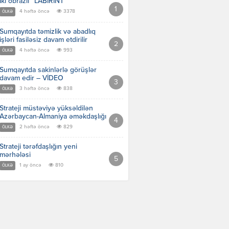
İki obrazlı “LABİRİNT”
4 həftə öncə
3378
ÖLKƏ
Sumqayıtda təmizlik və abadlıq
işləri fasiləsiz davam etdirilir
4 həftə öncə
993
ÖLKƏ
Sumqayıtda sakinlərlə görüşlər
davam edir – VİDEO
3 həftə öncə
838
ÖLKƏ
Strateji müstəviyə yüksəldilən
Azərbaycan-Almaniya əməkdaşlığı
2 həftə öncə
829
ÖLKƏ
Strateji tərəfdaşlığın yeni
mərhələsi
1 ay öncə
810
ÖLKƏ