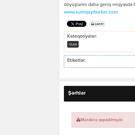
döyüşlərini daha geniş miqyasda t
www.sumqayitxeber.com
ÇAP ET
Kateqoriyalar:
ÖLKƏ
Etiketlər:
Şərhlər
Müzakirə qapadılmışdır.