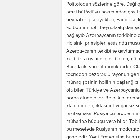
Politoloqun sözlərinə görə, Dağlı
ərazi bütövlüyü baxımından çox tə
beynəlxalq subyektə çevrilməsi d
aqibətinin həlli beynəlxalq danışı
bağlayıb Azərbaycanın tərkibinə 
Helsinki prinsipləri əsasında müs
Azərbaycanın tərkibinə qaytarmaq
keçici status məsələsi ilə heç cür 
Burada iki variant mümkündür. Ol
təcriddən bezərək 5 rayonun geri 
münaqişəsinin həllinin başlanğıcı 
ola bilər, Türkiyə və Azərbaycanla
bərpa oluna bilər. Beləliklə, erm
klanının gerçəkləşdirdiyi qansız
razılaşmasa, Rusiya bu problemin
müharibə hüququ verə bilər. Təbi
bu məsələdə Rusiyanın moderatorlu
qane edir. Yəni Ermənistan buna 