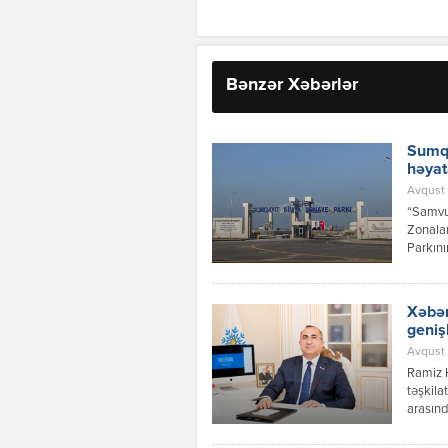
Bənzər Xəbərlər
Sumqa
həyat
Avqust 
“Samvud
Zonalar
Parkını
investi
layihəs
Xəbər
geniş
Avqust 
Ramiz 
təşkila
arasınd
inkişaf
Azərbay