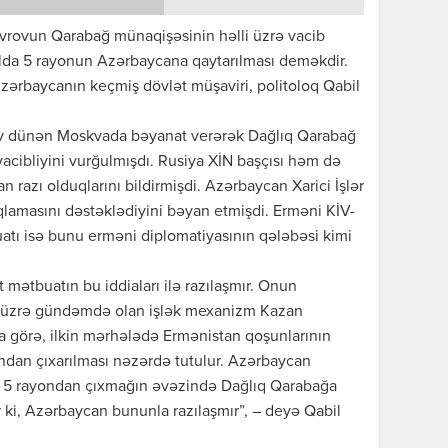
Lavrovun Qarabağ münaqişəsinin həlli üzrə vacib
halda 5 rayonun Azərbaycana qaytarılması deməkdir.
zərbaycanın keçmiş dövlət müşaviri, politoloq Qabil
ov dünən Moskvada bəyanat verərək Dağlıq Qarabağ
vacibliyini vurğulmışdı. Rusiya XİN başçısı həm də
n razı olduqlarını bildirmişdi. Azərbaycan Xarici İşlər
ıqlamasını dəstəklədiyini bəyan etmişdi. Erməni KİV-
atı isə bunu erməni diplomatiyasının qələbəsi kimi
mətbuatın bu iddiaları ilə razılaşmır. Onun
li üzrə gündəmdə olan işlək mexanizm Kazan
na görə, ilkin mərhələdə Ermənistan qoşunlarının
ndan çıxarılması nəzərdə tutulur. Azərbaycan
n 5 rayondan çıxmağın əvəzində Dağlıq Qarabağa
ir ki, Azərbaycan bununla razılaşmır”, – deyə Qabil