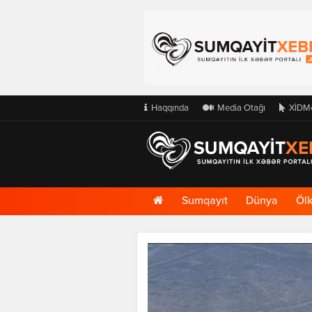
Haqqında
Media Otağı
XİDM
Ana
Sumqayıt
Dünya
Öl
Səhifə