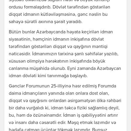
siyasəti ölkəmizdə sağlam nəsil və böyük idmançı
ordusu formalaşdırıb. Dövlət tərəfindən göstərilən
diqqət idmanın kütləviləşməsinə, gənc nəslin bu
sahəyə sürətli axınına şərait yaradıb.
Bütün bunlar Azərbaycanda həyata keçirilən idman
siyasətinin, həmçinin idmanın inkişafına dövlət
tərəfindən göstərilən diqqət və qayğının məntiqi
nəticəsidir. İdmanımızın tarixinə şanlı səhifələr yazılıb,
xüsusən olimpiya hərəkatının inkişafında böyük
canlanma müşahidə olunub. Eyni zamanda Azərbaycan
idman dövləti kimi tanınmağa başlayıb.
Gənclər Forumunun 25-illiyinə həsr edilmiş Forumda
daima idmançıların yanında olan onlara dost olan,
diqqət və qayğısını onlardan əsirgəmətyən ölkə rəhbəri
bir daha vurğalıdı ki, idman təkcə fiziki sağlamlıq deyil,
bu, həm də özünəinamdır. İdman iş qabiliyyətini artırır
və insanı daha cəsarətli edir. Məşq etmək lazımdır və
hədəfə çatmaq üçüntər tökmək lazımdır. Bunsuz