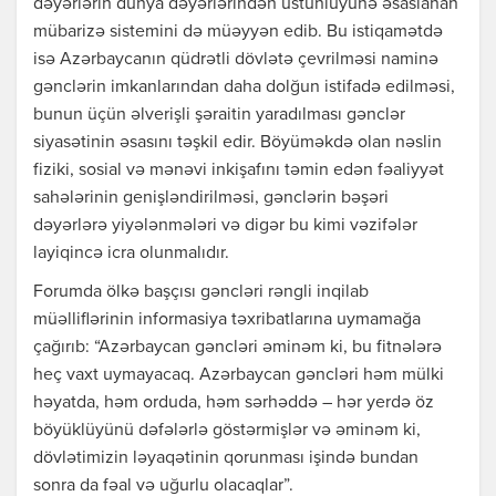
dəyərlərin dünya dəyərlərindən üstünlüyünə əsaslanan
mübarizə sistemini də müəyyən edib. Bu istiqamətdə
isə Azərbaycanın qüdrətli dövlətə çevrilməsi naminə
gənclərin imkanlarından daha dolğun istifadə edilməsi,
bunun üçün əlverişli şəraitin yaradılması gənclər
siyasətinin əsasını təşkil edir. Böyüməkdə olan nəslin
fiziki, sosial və mənəvi inkişafını təmin edən fəaliyyət
sahələrinin genişləndirilməsi, gənclərin bəşəri
dəyərlərə yiyələnmələri və digər bu kimi vəzifələr
layiqincə icra olunmalıdır.
Forumda ölkə başçısı gəncləri rəngli inqilab
müəlliflərinin informasiya təxribatlarına uymamağa
çağırıb: “Azərbaycan gəncləri əminəm ki, bu fitnələrə
heç vaxt uymayacaq. Azərbaycan gəncləri həm mülki
həyatda, həm orduda, həm sərhəddə – hər yerdə öz
böyüklüyünü dəfələrlə göstərmişlər və əminəm ki,
dövlətimizin ləyaqətinin qorunması işində bundan
sonra da fəal və uğurlu olacaqlar”.