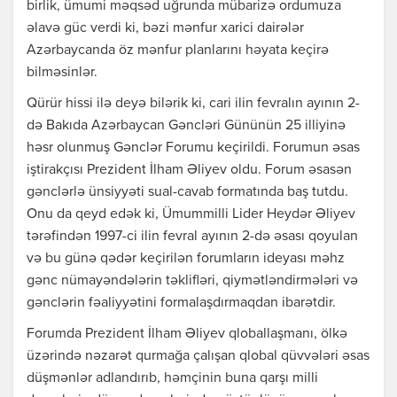
birlik, ümumi məqsəd uğrunda mübarizə ordumuza
əlavə güc verdi ki, bəzi mənfur xarici dairələr
Azərbaycanda öz mənfur planlarını həyata keçirə
bilməsinlər.
Qürür hissi ilə deyə bilərik ki, cari ilin fevralın ayının 2-
də Bakıda Azərbaycan Gəncləri Gününün 25 illiyinə
həsr olunmuş Gənclər Forumu keçirildi. Forumun əsas
iştirakçısı Prezident İlham Əliyev oldu. Forum əsasən
gənclərlə ünsiyyəti sual-cavab formatında baş tutdu.
Onu da qeyd edək ki, Ümummilli Lider Heydər Əliyev
tərəfindən 1997-ci ilin fevral ayının 2-də əsası qoyulan
və bu günə qədər keçirilən forumların ideyası məhz
gənc nümayəndələrin təklifləri, qiymətləndirmələri və
gənclərin fəaliyyətini formalaşdırmaqdan ibarətdir.
Forumda Prezident İlham Əliyev qloballaşmanı, ölkə
üzərində nəzarət qurmağa çalışan qlobal qüvvələri əsas
düşmənlər adlandırıb, həmçinin buna qarşı milli