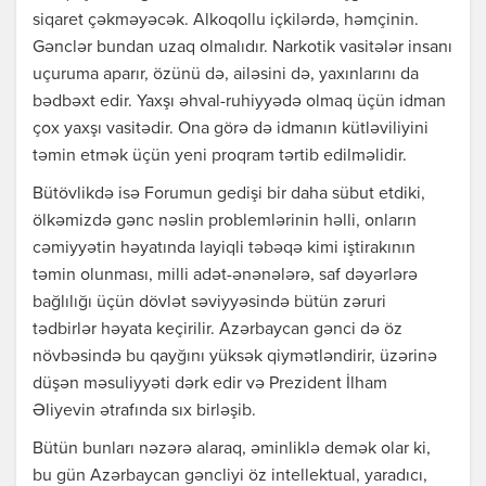
siqaret çəkməyəcək. Alkoqollu içkilərdə, həmçinin.
Gənclər bundan uzaq olmalıdır. Narkotik vasitələr insanı
uçuruma aparır, özünü də, ailəsini də, yaxınlarını da
bədbəxt edir. Yaxşı əhval-ruhiyyədə olmaq üçün idman
çox yaxşı vasitədir. Ona görə də idmanın kütləviliyini
təmin etmək üçün yeni proqram tərtib edilməlidir.
Bütövlikdə isə Forumun gedişi bir daha sübut etdiki,
ölkəmizdə gənc nəslin problemlərinin həlli, onların
cəmiyyətin həyatında layiqli təbəqə kimi iştirakının
təmin olunması, milli adət-ənənələrə, saf dəyərlərə
bağlılığı üçün dövlət səviyyəsində bütün zəruri
tədbirlər həyata keçirilir. Azərbaycan gənci də öz
növbəsində bu qayğını yüksək qiymətləndirir, üzərinə
düşən məsuliyyəti dərk edir və Prezident İlham
Əliyevin ətrafında sıx birləşib.
Bütün bunları nəzərə alaraq, əminliklə demək olar ki,
bu gün Azərbaycan gəncliyi öz intellektual, yaradıcı,