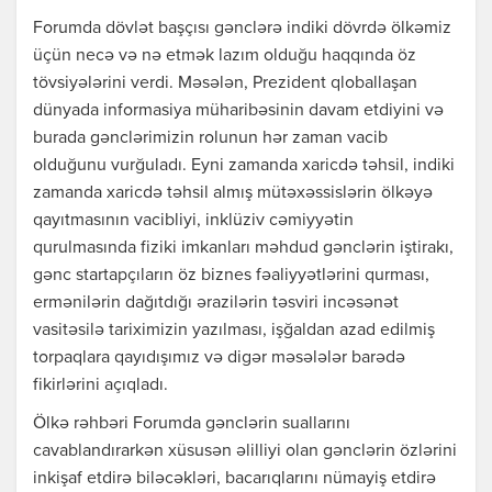
Forumda dövlət başçısı gənclərə indiki dövrdə ölkəmiz
üçün necə və nə etmək lazım olduğu haqqında öz
tövsiyələrini verdi. Məsələn, Prezident qloballaşan
dünyada informasiya müharibəsinin davam etdiyini və
burada gənclərimizin rolunun hər zaman vacib
olduğunu vurğuladı. Eyni zamanda xaricdə təhsil, indiki
zamanda xaricdə təhsil almış mütəxəssislərin ölkəyə
qayıtmasının vacibliyi, inklüziv cəmiyyətin
qurulmasında fiziki imkanları məhdud gənclərin iştirakı,
gənc startapçıların öz biznes fəaliyyətlərini qurması,
ermənilərin dağıtdığı ərazilərin təsviri incəsənət
vasitəsilə tariximizin yazılması, işğaldan azad edilmiş
torpaqlara qayıdışımız və digər məsələlər barədə
fikirlərini açıqladı.
Ölkə rəhbəri Forumda gənclərin suallarını
cavablandırarkən xüsusən əlilliyi olan gənclərin özlərini
inkişaf etdirə biləcəkləri, bacarıqlarını nümayiş etdirə