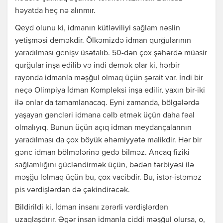
həyatda heç nə alınmır.
Qeyd olunu ki, idmanın kütləviliyi sağlam nəslin
yetişməsi deməkdir. Ölkəmizdə idman qurğularının
yaradılması genişv üsətalıb. 50-dən çox şəhərdə müasir
qurğular inşa edilib və indi demək olar ki, hərbir
rayonda idmanla məşğul olmaq üçün şərait var. İndi bir
neçə Olimpiya İdman Kompleksi inşa edilir, yaxın bir-iki
ilə onlar da tamamlanacaq. Eyni zamanda, bölgələrdə
yaşayan gəncləri idmana cəlb etmək üçün daha fəal
olmalıyıq. Bunun üçün açıq idman meydançalarının
yaradılması da çox böyük əhəmiyyətə malikdir. Hər bir
gənc idman bölmələrinə gedə bilməz. Ancaq fiziki
sağlamlığını gücləndirmək üçün, bədən tərbiyəsi ilə
məşğu lolmaq üçün bu, çox vacibdir. Bu, istər-istəməz
pis vərdişlərdən də çəkindirəcək.
Bildirildi ki, İdman insanı zərərli vərdişlərdən
uzaqlaşdırır. Əgər insan idmanla ciddi məşğul olursa, o,