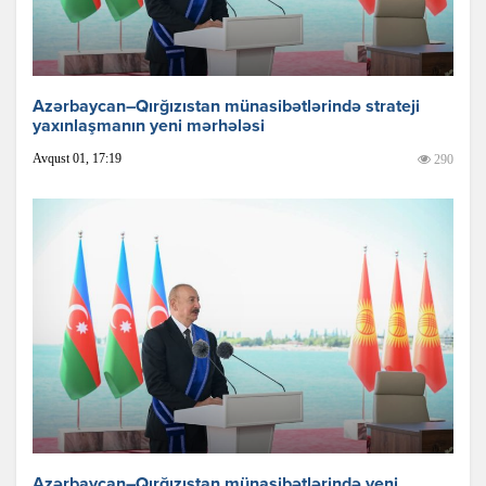
Azərbaycan–Qırğızıstan münasibətlərində strateji
yaxınlaşmanın yeni mərhələsi
Avqust 01, 17:19
290
Azərbaycan–Qırğızıstan münasibətlərində yeni