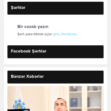
Şərhlər
Bir cavab yazın
Şərh yaza bilmək üçün
giriş etməlisiniz
.
Facebook Şərhlər
Bənzər Xəbərlər