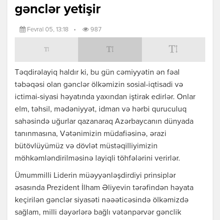
gənclər yetişir
Fevral 05, 13:18
•
987
Təqdirəlayiq haldır ki, bu gün cəmiyyətin ən fəal
təbəqəsi olan gənclər ölkəmizin sosial-iqtisadi və
ictimai-siyasi həyatında yaxından iştirak edirlər. Onlar
elm, təhsil, mədəniyyət, idman və hərbi quruculuq
sahəsində uğurlar qazanaraq Azərbaycanın dünyada
tanınmasına, Vətənimizin müdafiəsinə, ərazi
bütövlüyümüz və dövlət müstəqilliyimizin
möhkəmləndirilməsinə layiqli töhfələrini verirlər.
Ümummilli Liderin müəyyənləşdirdiyi prinsiplər
əsasında Prezident İlham Əliyevin tərəfindən həyata
keçirilən gənclər siyasəti nəəəticəsində ölkəmizdə
sağlam, milli dəyərlərə bağlı vətənpərvər gənclik