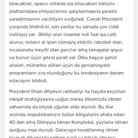
biləcəkləri, aparıcı rollarda ola biləcəkləri inklüziv
platformalara ehtiyaclarının qarşılanmasına şəraitin
yaradılmasının vacibliyini vurğuladı. Cənab Prezident
çıxışında bildirdi ki, son vaxtlar bu sahədə çox ciddi
irəliləyiş var. Əlilliyi olan insanlar indi fəal işə cəlb
olunur, onların əl işləri nümayiş etdirilir, istedadı olan,
incəsənətə meyilli olan gənclər artıq tamaşalar qoyur
və bunun üçün gözəl şərait var. Ölkə başçısı şəhid
ailələri, müharibə əlilləri üçün də genişmiqyaslı
proqramların icra olunduğunu bu tendesiyanın davam
edəcəyini bildirdi.
Prezident İlham Əliyevin rəhbərliyi ilə həyata keçirilən
inkişaf strategiyasına uyğun olaraq ölkəmizdə idman
sahəsində də böyük uğurlar əldə olunub. Bu illər
ərzində respublikamızın bütün bölgələrini əhatə edən
40-dan artıq Olimpyia İdman Kompleksi, yüzlərlə idman
qurğusu inşa olunub. Gələcəyə hesablanmış idman