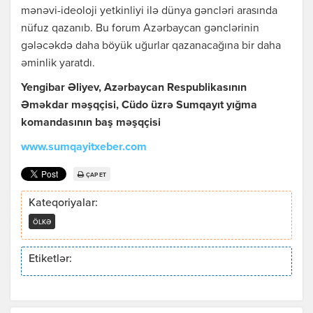
mənəvi-ideoloji yetkinliyi ilə dünya gəncləri arasında
nüfuz qazanıb. Bu forum Azərbaycan gənclərinin
gələcəkdə daha böyük uğurlar qazanacağına bir daha
əminlik yaratdı.
Yengibar Əliyev, Azərbaycan Respublikasının
Əməkdar məşqçisi, Cüdo üzrə Sumqayıt yığma
komandasının baş məşqçisi
www.sumqayitxeber.com
ÇAP ET
Kateqoriyalar:
ÖLKƏ
Etiketlər: