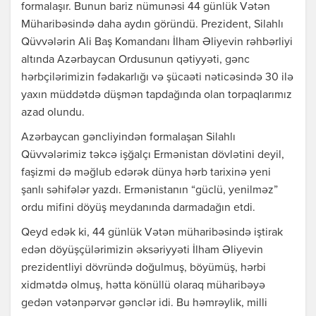
formalaşır. Bunun bariz nümunəsi 44 günlük Vətən
Müharibəsində daha aydın göründü. Prezident, Silahlı
Qüvvələrin Ali Baş Komandanı İlham Əliyevin rəhbərliyi
altında Azərbaycan Ordusunun qətiyyəti, gənc
hərbçilərimizin fədakarlığı və şücaəti nəticəsində 30 ilə
yaxın müddətdə düşmən tapdağında olan torpaqlarımız
azad olundu.
Azərbaycan gəncliyindən formalaşan Silahlı
Qüvvələrimiz təkcə işğalçı Ermənistan dövlətini deyil,
faşizmi də məğlub edərək dünya hərb tarixinə yeni
şanlı səhifələr yazdı. Ermənistanın “güclü, yenilməz”
ordu mifini döyüş meydanında darmadağın etdi.
Qeyd edək ki, 44 günlük Vətən müharibəsində iştirak
edən döyüşçülərimizin əksəriyyəti İlham Əliyevin
prezidentliyi dövründə doğulmuş, böyümüş, hərbi
xidmətdə olmuş, hətta könüllü olaraq müharibəyə
gedən vətənpərvər gənclər idi. Bu həmrəylik, milli