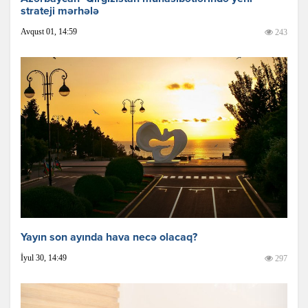
strateji mərhələ
Avqust 01, 14:59
243
Yayın son ayında hava necə olacaq?
İyul 30, 14:49
297