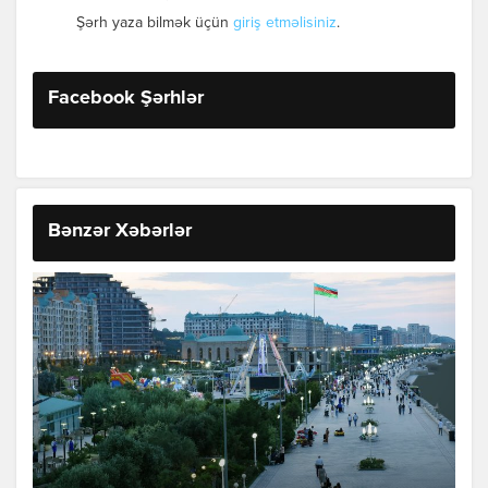
Şərh yaza bilmək üçün
giriş etməlisiniz
.
Facebook Şərhlər
Bənzər Xəbərlər