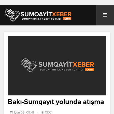
Bakı-Sumqayıt yolunda atışma
İyun 08, 09:41
•
1307