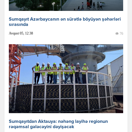
Sumqayıt Azərbaycanın ən sürətlə böyüyən şəhərləri
sırasında
Avqust 05, 12:38
76
Sumqayıtdan Aktauya: nəhəng layihə regionun
rəqəmsal gələcəyini dəyişəcək