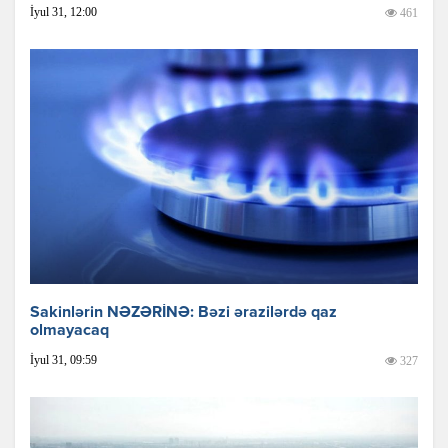
İyul 31, 12:00
461
Sakinlərin NƏZƏRİNƏ: Bəzi ərazilərdə qaz
olmayacaq
İyul 31, 09:59
327