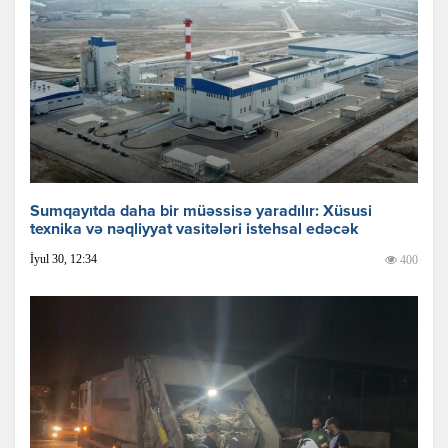
Sumqayıtda daha bir müəssisə yaradılır: Xüsusi
texnika və nəqliyyat vasitələri istehsal edəcək
İyul 30, 12:34
400