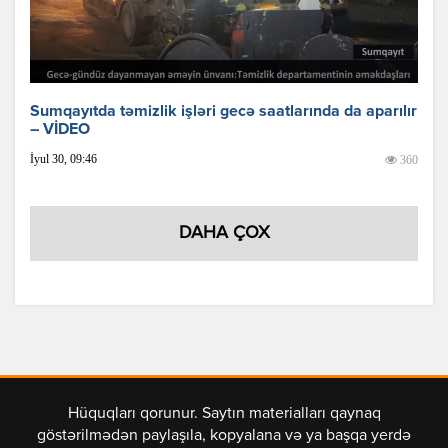
Sumqayıtda təmizlik işləri gecə saatlarında da aparılır
– VİDEO
İyul 30, 09:46
360
DAHA ÇOX
Hüquqları qorunur. Saytın materialları qaynaq
göstərilmədən paylaşıla, kopyalana və ya başqa yerdə