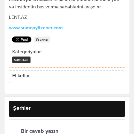
və insidentin baş vermə səbəblərini araşdırır.
LENT.AZ
www.sumqayitxeber.com
ÇAP ET
Kateqoriyalar:
SUMQAYIT
Etiketlər:
Şərhlər
Bir cavab yazın