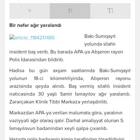
Bir nəfər ağır yaralandı
Bakı-Sumqayıt
yolunda silahlı
insident baş verib. Bu barədə APA-ya Abşeron rayon
Polis İdarəsindən bildirib.
Hadisə bu gün axşam saatlarında Bakı-Sumqayıt
yolunun 18-ci kilometrliyində, Abşeron rayonu
ərazisində qeydə alınıb. Baş vermiş silahlı insident
nəticəsində 30 yaşlı Samir İsmayılov ağır yaralanıb.
Zərərçəkən Klinik Tibbi Mərkəzə yerləşdirilib.
Mərkəzdən APA-ya verilən məlumata görə, yaralının
vəziyyəti ağır olaraq qalır. Dərhal əməliyyat olunan S.
İsmayılovun bədənindən xeyli qəlpə çıxarılıb.
Hazırda polis hadisənin kimin tərəfindən törədildiyini