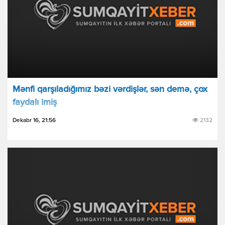
Mənfi qarşıladığımız bəzi vərdişlər, sən demə, çox
faydalı imiş
Dekabr 16, 21:56
2132