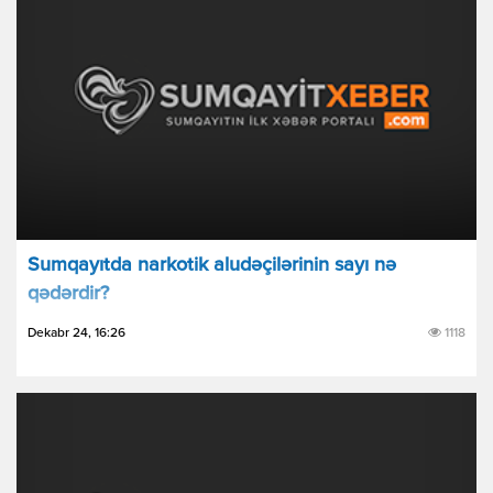
Sumqаyıtdа nаrkоtik аludəçilərinin sаyı nə
qədərdir?
Dekabr 24, 16:26
1118