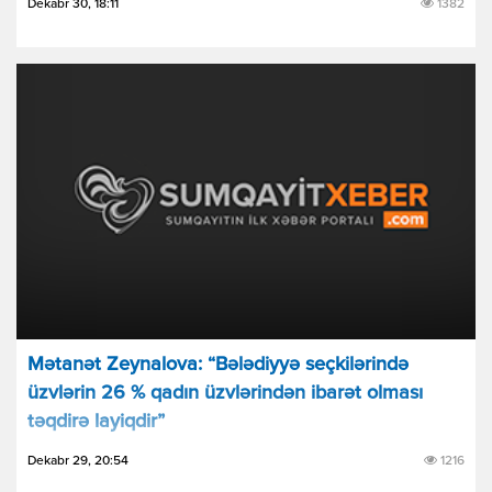
Dekabr 30, 18:11
1382
Mətanət Zeynalova: “Bələdiyyə seçkilərində
üzvlərin 26 % qadın üzvlərindən ibarət olması
təqdirə layiqdir”
Dekabr 29, 20:54
1216