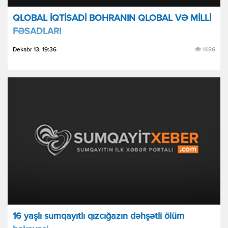
QLOBAL İQTİSADİ BOHRANIN QLOBAL VƏ MİLLİ
FƏSADLARI
Dekabr 13, 19:36
1486
16 yaşlı sumqayıtlı qızcığazın dəhşətli ölüm