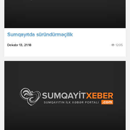
Sumqayıtda süründürməçilik
Dekabr 13, 21:18
1205