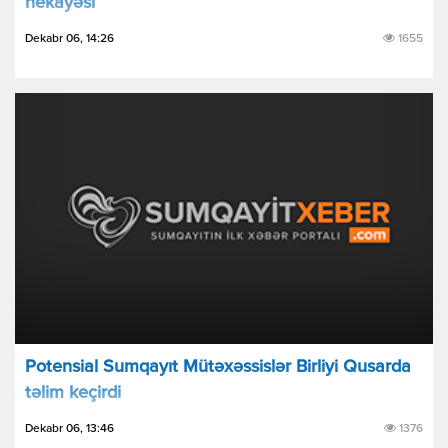
hеkayəsi
Dekabr 06, 14:26
1655
Potensial Sumqayıt Mütəxəssislər Birliyi Qusarda
təlim keçirdi
Dekabr 06, 13:46
1376