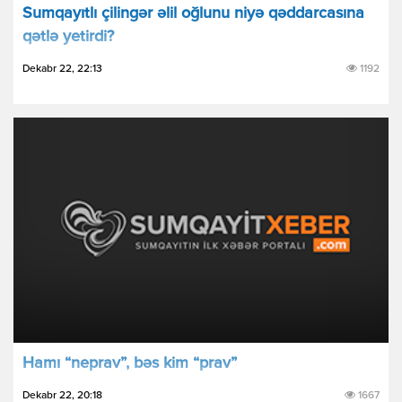
Sumqаyıtlı çilingər əlil оğlunu niyə qəddаrcаsınа
qətlə yеtirdi?
Dekabr 22, 22:13
1192
Hamı “neprav”, bəs kim “prav”
Dekabr 22, 20:18
1667