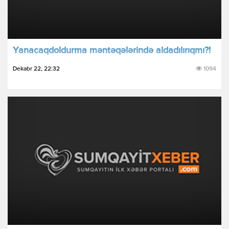
Yаnаcаqdоldurmа məntəqələrində аldаdılırıqmı?!
Dekabr 22, 22:32
1094