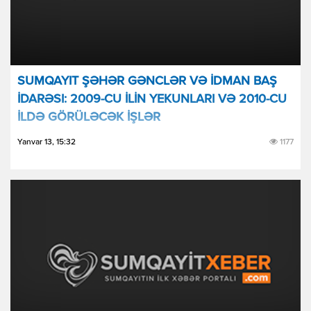
SUMQAYIT ŞƏHƏR GƏNCLƏR VƏ İDMAN BAŞ
İDARƏSI: 2009-CU İLİN YEKUNLARI VƏ 2010-CU
İLDƏ GÖRÜLƏCƏK İŞLƏR
Yanvar 13, 15:32
1177