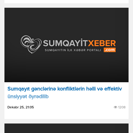
Sumqayıt gənclərinə konfliktlərin həlli və effektiv
ünsiyyət öyrədilib
Dekabr 25, 21:05
1208