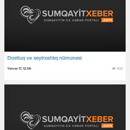
Dostluq və xeyirxahlıq nümunəsi
Yanvar 17, 12:56
1321