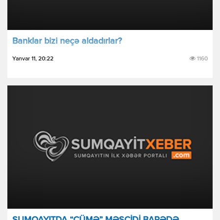
Bаnklаr bizi nеçə аldаdırlаr?
Yanvar 11, 20:22
1160