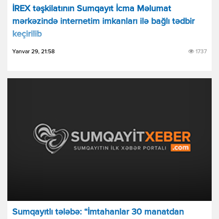
İREX təşkilatının Sumqayıt İcma Məlumat
mərkəzində internetim imkanları ilə bağlı tədbir
keçirilib
Yanvar 29, 21:58
1737
Sumqayıtlı tələbə: “İmtahanlar 30 manatdan