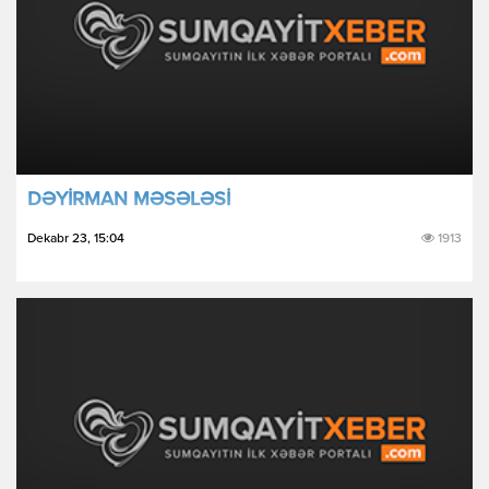
DƏYİRMAN MƏSƏLƏSİ
Dekabr 23, 15:04
1913