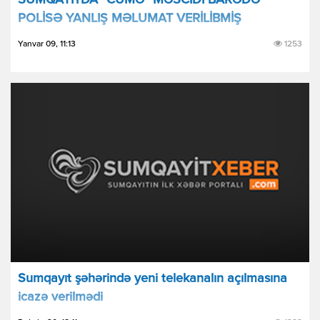
SUMQAYITDA “CÜMƏ” MƏSCİDİ BARƏDƏ
POLİSƏ YANLIŞ MƏLUMAT VERİLİBMİŞ
Yanvar 09, 11:13
1253
Sumqayıt şəhərində yeni telekanalın açılmasına
icazə verilmədi