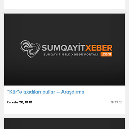
“Kür”ə axıdılan pullar – Araşdırma
Dekabr 20, 18:10
1372