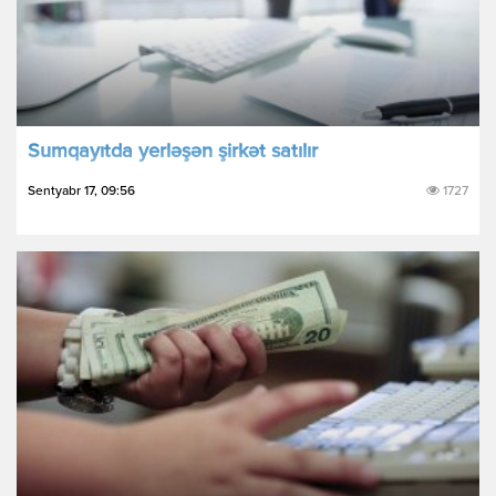
Sumqayıtda yerləşən şirkət satılır
Sentyabr 17, 09:56
1727