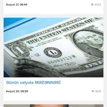
Avqust 21, 08:44
2022
Günün valyuta MƏZƏNNƏSİ
Avqust 20, 09:59
1835