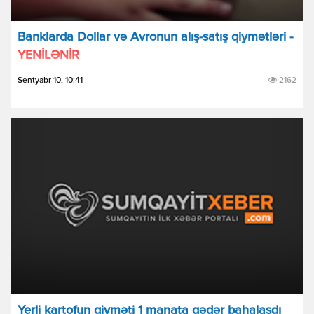
Banklarda Dollar və Avronun alış-satış qiymətləri -
YENİLƏNİR
Sentyabr 10, 10:41
2162
Yerli kartofun qiyməti 1 manata qədər bahalaşdı