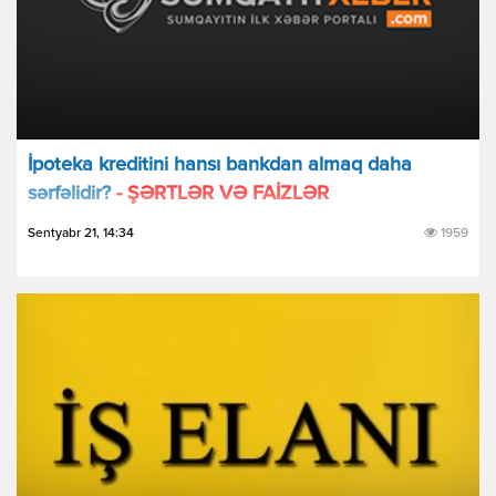
İpoteka kreditini hansı bankdan almaq daha
sərfəlidir?
- ŞƏRTLƏR VƏ FAİZLƏR
Sentyabr 21, 14:34
1959