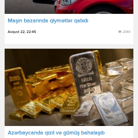
Maşın bazarında qiymətlər qalxdı
Avqust 22, 22:45
2061
Azərbaycanda qızıl və gümüş bahalaşıb