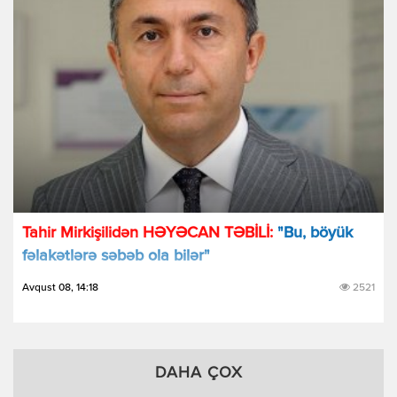
Tahir Mirkişilidən HƏYƏCAN TƏBİLİ:
"Bu, böyük
fəlakətlərə səbəb ola bilər"
Avqust 08, 14:18
2521
DAHA ÇOX