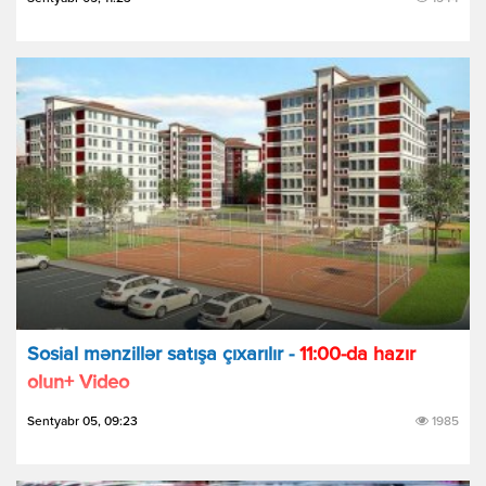
Sosial mənzillər satışa çıxarılır -
11:00-da hazır
olun+ Video
Sentyabr 05, 09:23
1985