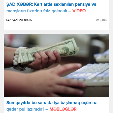
ŞAD XƏBƏR: Kartlarda saxlanılan pensiya və
maaşların üzərinə faiz gələcək –
VİDEO
Sentyabr 28, 09:35
2405
Sumqayıtda bu sahədə işə başlamaq üçün nə
qədər pul lazımdır? –
MƏBLƏĞLƏR