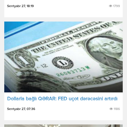
Sentyabr 27, 18:19
1799
Dollarla bağlı QƏRAR: FED uçot dərəcəsini artırdı
Sentyabr 27, 07:36
1186