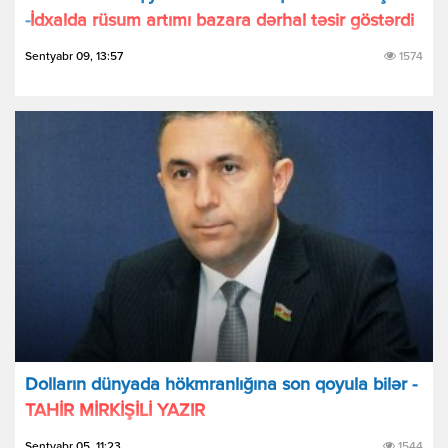
-
İdxalda rüsum artımı bazara dərhal təsir göstərdi
Sentyabr 09, 13:57
1574
Dolların dünyada hökmranlığına son qoyula bilər -
TAHİR MİRKİŞİLİ YAZIR
Sentyabr 05, 11:23
1544