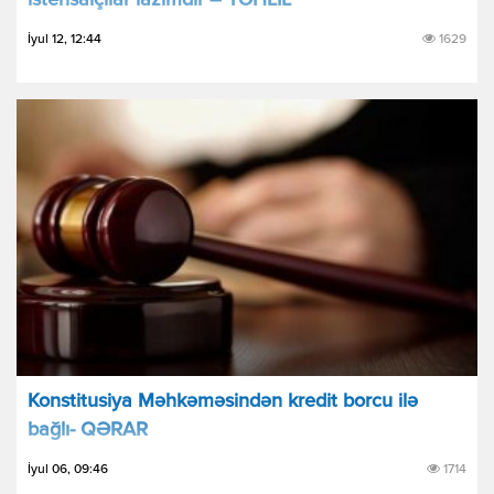
istehsalçılar lazımdır – TƏHLİL
İyul 12, 12:44
1629
Konstitusiya Məhkəməsindən kredit borcu ilə
bağlı- QƏRAR
İyul 06, 09:46
1714