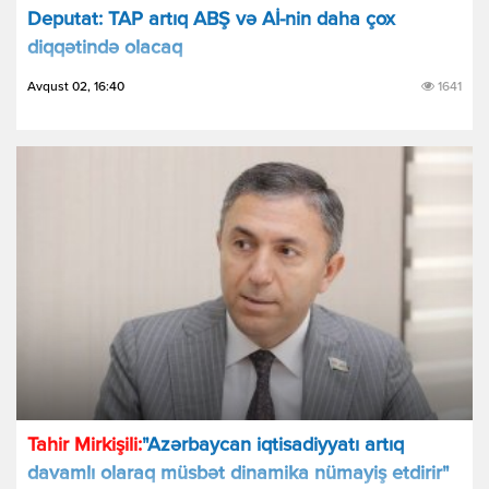
Deputat: TAP artıq ABŞ və Aİ-nin daha çox
diqqətində olacaq
Avqust 02, 16:40
1641
Tahir Mirkişili:
"Azərbaycan iqtisadiyyatı artıq
davamlı olaraq müsbət dinamika nümayiş etdirir"