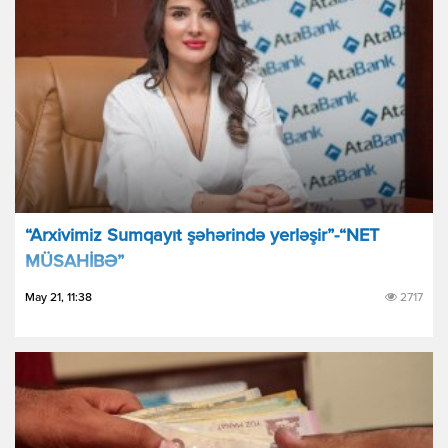
“Arxivimiz Sumqayıt şəhərində yerləşir”-“NET
MÜSAHİBƏ”
May 21, 11:38
2717