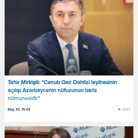
Tahir Mirkişili: “Cənub Qaz Dəhlizi layihəsinin
açılışı Azərbaycanın nüfuzunun bariz
nümunəsidir”
May 30, 15:34
2027