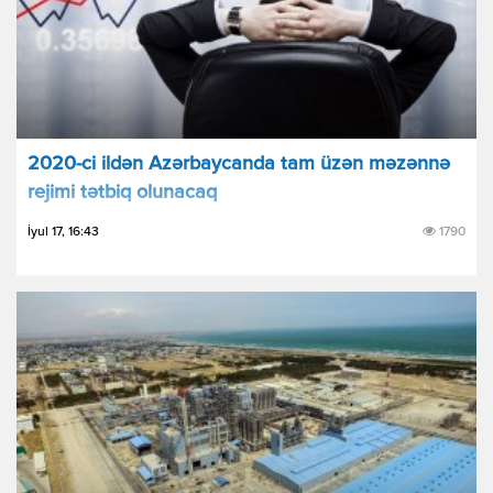
2020-ci ildən Azərbaycanda tam üzən məzənnə
rejimi tətbiq olunacaq
İyul 17, 16:43
1790