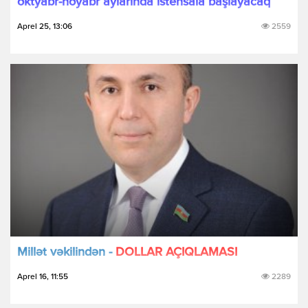
oktyabr-noyabr aylarında istehsala başlayacaq
Aprel 25, 13:06
2559
Millət vəkilindən -
DOLLAR AÇIQLAMASI
Aprel 16, 11:55
2289