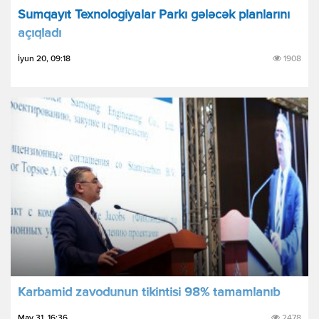
Sumqayıt Texnologiyalar Parkı gələcək planlarını
açıqladı
İyun 20, 09:18
1908
Karbamid zavodunun tikintisi 98% tamamlanıb
May 31, 16:36
2478