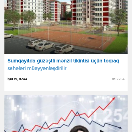
Sumqayıtda güzəştli mənzil tikintisi üçün torpaq
sahələri müəyyənləşdirilir
İyul 19, 16:44
2264