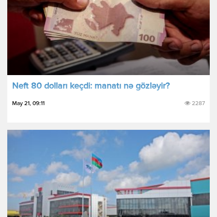
Neft 80 dolları keçdi: manatı nə gözləyir?
May 21, 09:11
2287