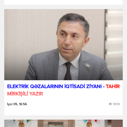
ELEKTRİK QƏZALARININ İQTİSADİ ZİYANI -
TAHİR
MİRKİŞİLİ YAZIR
İyul 05, 16:56
1899