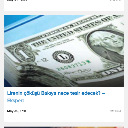
Lirənin çöküşü Bakıya necə təsir edəcək? –
Ekspert
May 30, 17:11
1861