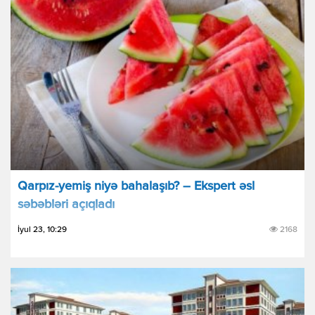
Qarpız-yemiş niyə bahalaşıb? – Ekspert əsl
səbəbləri açıqladı
İyul 23, 10:29
2168