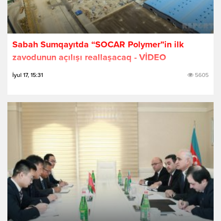
Sabah Sumqayıtda “SOCAR Polymer”in ilk
zavodunun açılışı reallaşacaq - VİDEO
İyul 17, 15:31
5605