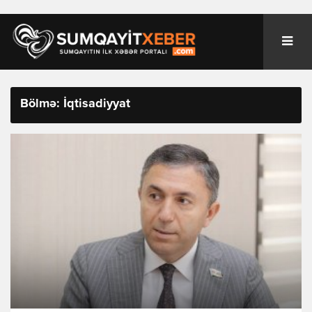
Bölmə: İqtisadiyyat