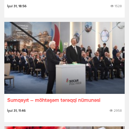
İyul 31, 18:56
1528
Sumqayıt – möhtəşəm tərəqqi nümunəsi
İyul 31, 11:46
2958