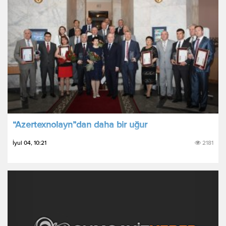
“Azertexnolayn”dan daha bir uğur
İyul 04, 10:21
2181