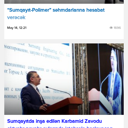
“Sumqayıt-Polimer” səhmdarlarına hesabat
verəcək
May 14, 12:21
1696
Sumqayıtda inşa edilən Karbamid Zavodu