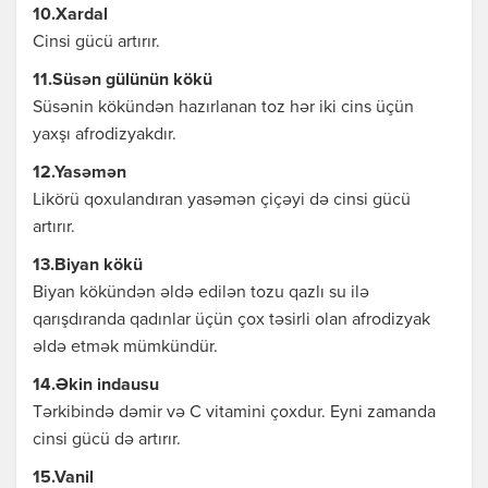
10.Xardal
Cinsi gücü artırır.
11.Süsən gülünün kökü
Süsənin kökündən hazırlanan toz hər iki cins üçün
yaxşı afrodizyakdır.
12.Yasəmən
Likörü qoxulandıran yasəmən çiçəyi də cinsi gücü
artırır.
13.Biyan kökü
Biyan kökündən əldə edilən tozu qazlı su ilə
qarışdıranda qadınlar üçün çox təsirli olan afrodizyak
əldə etmək mümkündür.
14.Əkin indausu
Tərkibində dəmir və C vitamini çoxdur. Eyni zamanda
cinsi gücü də artırır.
15.Vanil