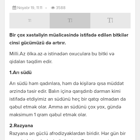
Noyabr 19, 11:11
•
3588
Bir çox xəstəliyin müalicəsində istifadə edilən bitkilər
cinsi gücümüzü də artırır.
Milli.Az ölkə.az-a istinadən oxuculara bu bitki və
qidaları təqdim edir.
1.Arı südü
Arı südü həm qadınlara, həm də kişilərə qısa müddət
ərzində təsir edir. Balın içinə qarışdırıb dərman kimi
istifadə etdiyimiz arı südünü heç bir qatqı olmadan da
qəbul etmək olar. Amma arı südünü çox yox, gündə
maksimum 1 qram qəbul etmək olar.
2.Razyana
Razyana ən güclü afrodizyaklardan biridir. Hər gün bir