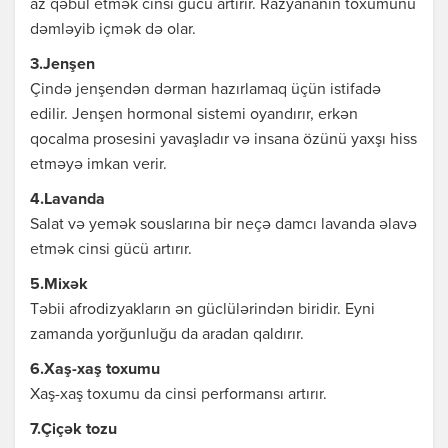
az qəbul etmək cinsi gücü artırır. Razyananın toxumunu
dəmləyib içmək də olar.
3.Jenşen
Çində jenşendən dərman hazırlamaq üçün istifadə
edilir. Jenşen hormonal sistemi oyandırır, erkən
qocalma prosesini yavaşladır və insana özünü yaxşı hiss
etməyə imkan verir.
4.Lavanda
Salat və yemək souslarına bir neçə damcı lavanda əlavə
etmək cinsi gücü artırır.
5.Mixək
Təbii afrodizyakların ən güclülərindən biridir. Eyni
zamanda yorğunluğu da aradan qaldırır.
6.Xaş-xaş toxumu
Xaş-xaş toxumu da cinsi performansı artırır.
7.Çiçək tozu