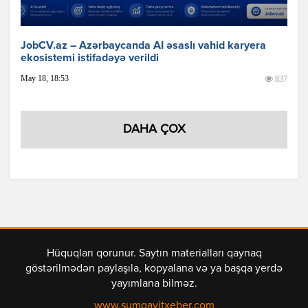
JobCV.az – Azərbaycanda AI əsaslı vahid karyera
ekosistemi istifadəyə verildi
May 18, 18:53
837
DAHA ÇOX
Hüquqları qorunur. Saytın materialları qaynaq
göstərilmədən paylaşıla, kopyalana və ya başqa yerdə
yayımlana bilməz.
www.sumqayitxeber.com