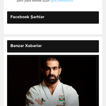
Şərh yaza bilmək üçün
giriş etməlisiniz
.
Facebook Şərhlər
Bənzər Xəbərlər