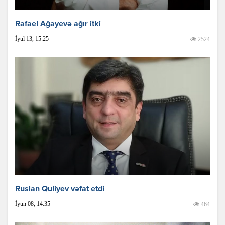
Rafael Ağayevə ağır itki
İyul 13, 15:25
2524
Ruslan Quliyev vəfat etdi
İyun 08, 14:35
464