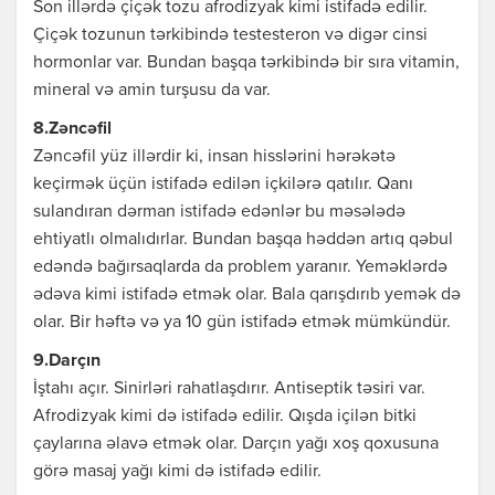
Son illərdə çiçək tozu afrodizyak kimi istifadə edilir.
Çiçək tozunun tərkibində testesteron və digər cinsi
hormonlar var. Bundan başqa tərkibində bir sıra vitamin,
mineral və amin turşusu da var.
8.Zəncəfil
Zəncəfil yüz illərdir ki, insan hisslərini hərəkətə
keçirmək üçün istifadə edilən içkilərə qatılır. Qanı
sulandıran dərman istifadə edənlər bu məsələdə
ehtiyatlı olmalıdırlar. Bundan başqa həddən artıq qəbul
edəndə bağırsaqlarda da problem yaranır. Yeməklərdə
ədəva kimi istifadə etmək olar. Bala qarışdırıb yemək də
olar. Bir həftə və ya 10 gün istifadə etmək mümkündür.
9.Darçın
İştahı açır. Sinirləri rahatlaşdırır. Antiseptik təsiri var.
Afrodizyak kimi də istifadə edilir. Qışda içilən bitki
çaylarına əlavə etmək olar. Darçın yağı xoş qoxusuna
görə masaj yağı kimi də istifadə edilir.