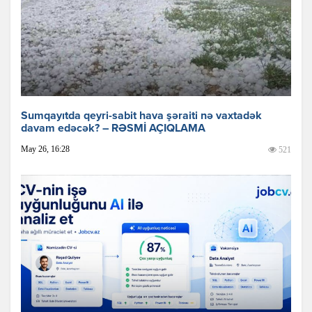
Sumqayıtda qeyri-sabit hava şəraiti nə vaxtadək
davam edəcək? – RƏSMİ AÇIQLAMA
May 26, 16:28
521