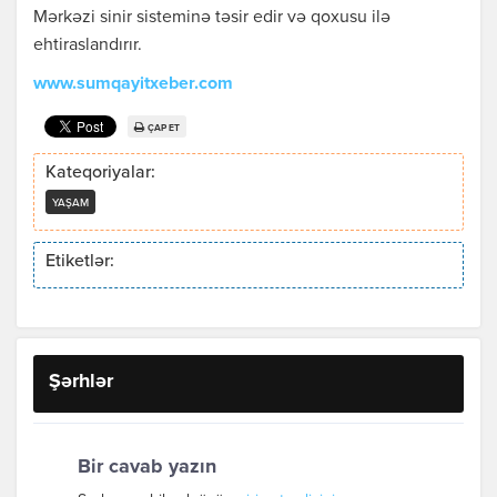
Mərkəzi sinir sisteminə təsir edir və qoxusu ilə
ehtiraslandırır.
www.sumqayitxeber.com
ÇAP ET
Kateqoriyalar:
YAŞAM
Etiketlər:
Şərhlər
Bir cavab yazın