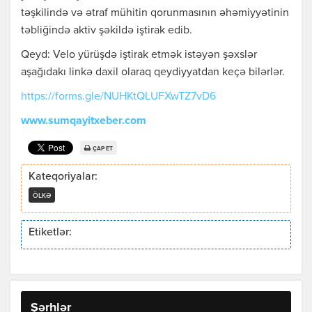
təşkilində və ətraf mühitin qorunmasının əhəmiyyətinin
təbliğində aktiv şəkildə iştirak edib.
Qeyd: Velo yürüşdə iştirak etmək istəyən şəxslər
aşağıdakı linkə daxil olaraq qeydiyyatdan keçə bilərlər.
https://forms.gle/NUHKtQLUFXwTZ7vD6
www.sumqayitxeber.com
ÇAP ET
Kateqoriyalar:
ÖLKƏ
Etiketlər:
Şərhlər