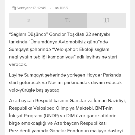
Sentyabr 17, 12:49
•
1065
“Sağlam Düşüncə” Gənclər Təşkilatı 22 sentyabr
tarixində “Ümumdünya Avtomobilsiz günü”ndə
Sumqayıt şəhərində “Velo-şəhər: Ekoloji sağlam
nəqliyyatın təbliği kampaniyası” adlı layihəsinə start
verəcək.
Layihə Sumqayıt şəhərində yerləşən Heydər Parkında
start götürəcək və Nəsimi parkındadək davam edəcək
velo-yürüşlə başlayacaq.
Azərbaycan Respublikasının Gənclər və İdman Nazirliyi,
Respublika Velosiped Olimpiya Məktəbi, BMT-nin
İnkişaf Proqramı (UNDP) və DIM üzrə gənc səfirlərin
birgə əməkdaşlığı və Azərbaycan Respublikası
Prezidenti yanında Gənclər Fondunun maliyyə dəstəyi