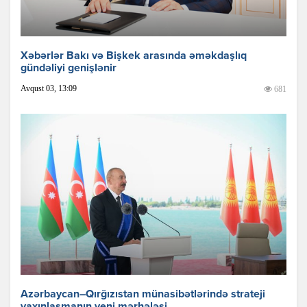
Xəbərlər Bakı və Bişkek arasında əməkdaşlıq
gündəliyi genişlənir
Avqust 03, 13:09
681
Azərbaycan–Qırğızıstan münasibətlərində strateji
yaxınlaşmanın yeni mərhələsi