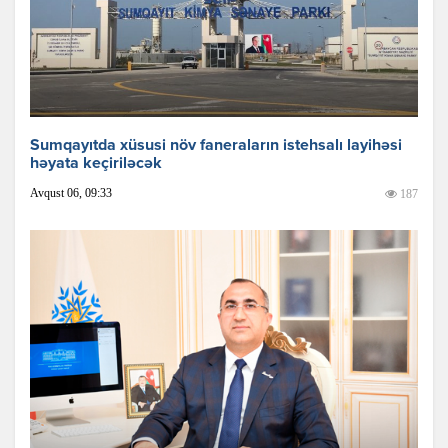
Sumqayıtda xüsusi növ faneraların istehsalı layihəsi
həyata keçiriləcək
Avqust 06, 09:33
187