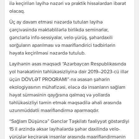
ilə keçirilən layihə nəzəri və praktik hissələrdən ibarət
olacaq.
Üç ay davam etməsi nəzərdə tutulan layihə
çərçivəsində məktəblilərlə birlikdə seminarlar,
gənclərlə info-sessiyalar, velo-yürüş, şəhərdaxili
sorğuların aparılması və maarifləndirici tədbirlərin
həyata keçirilməsi nəzərdə tutulub.
Layihənin əsas məqsədi “Azərbaycan Respublikasında
yol hərəkətinin təhlükəsizliyinə dair 2019–2023-cü illər
üçün DÖVLƏT PROQRAMI”-na əsasən şəhərin
ekologiyasının mühafizəsi, eləcə də insanların sağlam
həyat sürməsinin qayğısına qalmaq və yollarda
təhlükəsizliyi təmin etmək məqsədilə əhali arasında
uzunmüddətli maarifləndirmə aparmaqdır.
“Sağlam Düşüncə” Gənclər Təşkilatı fəaliyyət göstərdiyi
15 il ərzində əksər layihələrdə şəhər daxilində velo-
yürüşlər keçirərək insanlar arasında maarifləndirmənin