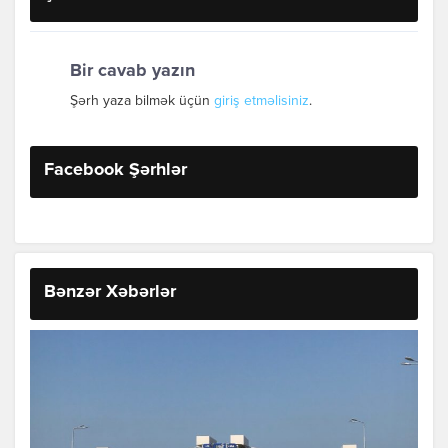
Bir cavab yazın
Şərh yaza bilmək üçün
giriş etməlisiniz
.
Facebook Şərhlər
Bənzər Xəbərlər