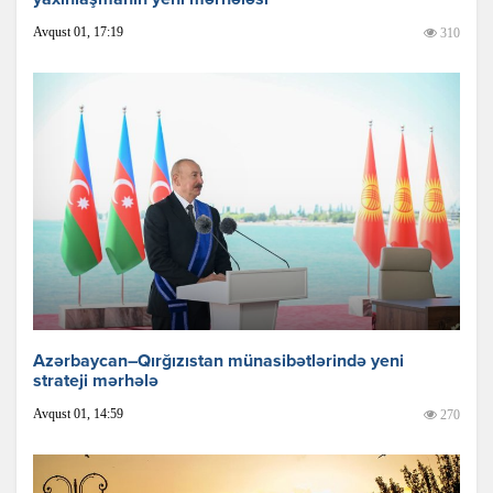
Avqust 01, 17:19
310
Azərbaycan–Qırğızıstan münasibətlərində yeni
strateji mərhələ
Avqust 01, 14:59
270