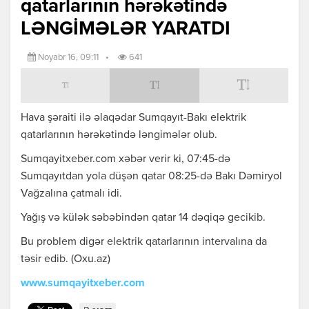
qatarlarının hərəkətində
LƏNGİMƏLƏR YARATDI
Noyabr 16, 09:11
•
641
Hava şəraiti ilə əlaqədar Sumqayıt-Bakı elektrik
qatarlarının hərəkətində ləngimələr olub.
Sumqayitxeber.com xəbər verir ki, 07:45-də
Sumqayıtdan yola düşən qatar 08:25-də Bakı Dəmiryol
Vağzalına çatmalı idi.
Yağış və külək səbəbindən qatar 14 dəqiqə gecikib.
Bu problem digər elektrik qatarlarının intervalına da
təsir edib. (Oxu.az)
www.sumqayitxeber.com