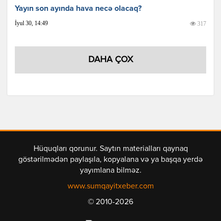
Yayın son ayında hava necə olacaq?
İyul 30, 14:49
317
DAHA ÇOX
Hüquqları qorunur. Saytın materialları qaynaq
göstərilmədən paylaşıla, kopyalana və ya başqa yerdə
yayımlana bilməz.
www.sumqayitxeber.com
© 2010-2026