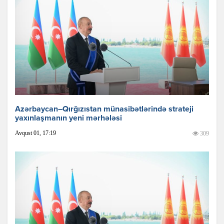
Azərbaycan–Qırğızıstan münasibətlərində strateji
yaxınlaşmanın yeni mərhələsi
Avqust 01, 17:19
309