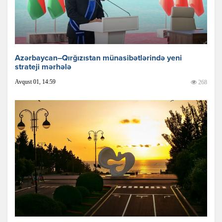
Azərbaycan–Qırğızıstan münasibətlərində yeni
strateji mərhələ
Avqust 01, 14:59
268