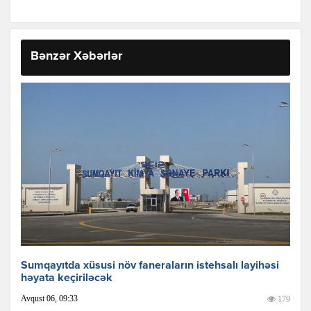
Bənzər Xəbərlər
Sumqayıtda xüsusi növ faneraların istehsalı layihəsi
həyata keçiriləcək
Avqust 06, 09:33
179