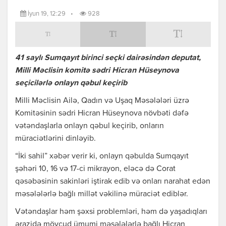
İyun 19, 12:29
•
928
41 saylı Sumqayıt birinci seçki dairəsindən deputat,
Milli Məclisin komitə sədri Hicran Hüseynova
seçicilərlə onlayn qəbul keçirib
Milli Məclisin Ailə, Qadın və Uşaq Məsələləri üzrə
Komitəsinin sədri Hicran Hüseynova növbəti dəfə
vətəndaşlarla onlayn qəbul keçirib, onların
müraciətlərini dinləyib.
“İki sahil” xəbər verir ki, onlayn qəbulda Sumqayıt
şəhəri 10, 16 və 17-ci mikrayon, eləcə də Corat
qəsəbəsinin sakinləri iştirak edib və onları narahat edən
məsələlərlə bağlı millət vəkilinə müraciət ediblər.
Vətəndaşlar həm şəxsi problemləri, həm də yaşadıqları
ərazidə mövcud ümumi məsələlərlə bağlı Hicran