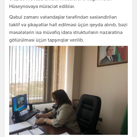
Hüseynovaya müraciət ediblər.
Qəbul zamanı vətəndaşlar tərəfindən səsləndirilən
təklif və şikayətlər həll edilməsi üçün qeydə alınıb, bəzi
məsələlərin isə müvafiq idarə strukturların nəzarətinə
götürülməsi üçün tapşırıqlar verilib.