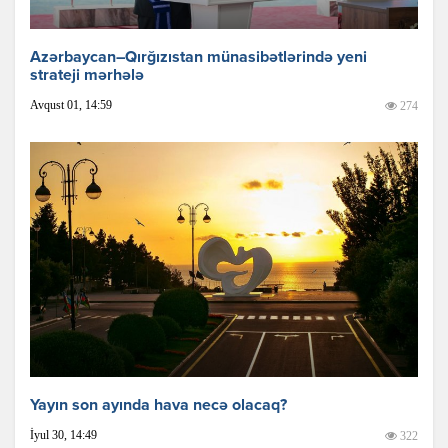
Azərbaycan–Qırğızıstan münasibətlərində yeni
strateji mərhələ
Avqust 01, 14:59
274
Yayın son ayında hava necə olacaq?
İyul 30, 14:49
322