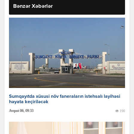
Bənzər Xəbərlər
Sumqayıtda xüsusi növ faneraların istehsalı layihəsi
həyata keçiriləcək
Avqust 06, 09:33
190