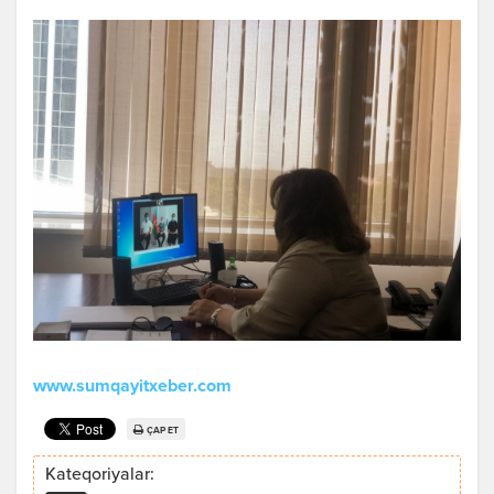
www.sumqayitxeber.com
ÇAP ET
Kateqoriyalar: