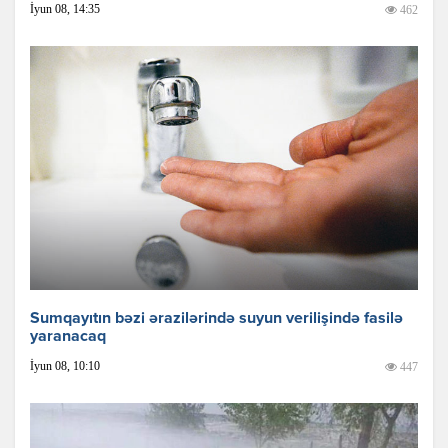
İyun 08, 14:35
462
Sumqayıtın bəzi ərazilərində suyun verilişində fasilə
yaranacaq
İyun 08, 10:10
447