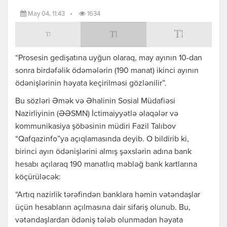
May 04, 11:43
•
1634
“Prosesin gedişatına uyğun olaraq, may ayının 10-dan
sonra birdəfəlik ödəmələrin (190 manat) ikinci ayının
ödənişlərinin həyata keçirilməsi gözlənilir”.
Bu sözləri Əmək və Əhalinin Sosial Müdafiəsi
Nazirliyinin (ƏƏSMN) İctimaiyyətlə əlaqələr və
kommunikasiya şöbəsinin müdiri Fazil Talıbov
“Qafqazinfo”ya açıqlamasında deyib. O bildirib ki,
birinci ayın ödənişlərini almış şəxslərin adına bank
hesabı açılaraq 190 manatlıq məbləğ bank kartlarına
köçürüləcək:
“Artıq nazirlik tərəfindən banklara həmin vətəndaşlar
üçün hesabların açılmasına dair sifariş olunub. Bu,
vətəndaşlardan ödəniş tələb olunmadan həyata