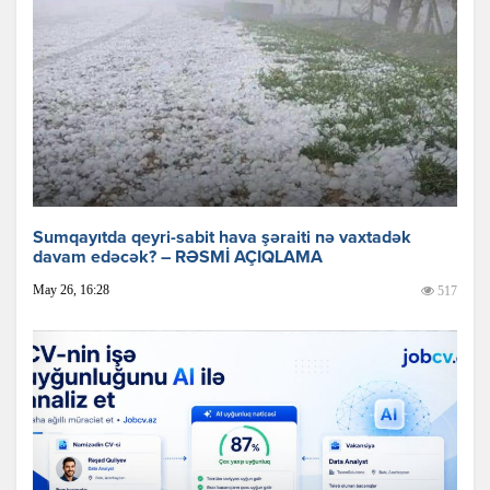
Sumqayıtda qeyri-sabit hava şəraiti nə vaxtadək
davam edəcək? – RƏSMİ AÇIQLAMA
May 26, 16:28
517