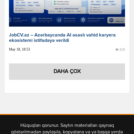
JobCV.az – Azərbaycanda AI əsaslı vahid karyera
ekosistemi istifadəyə verildi
May 18, 18:53
829
DAHA ÇOX
Hüquqları qorunur. Saytın materialları qaynaq
göstərilmədən paylaşıla, kopyalana və ya başqa yerdə