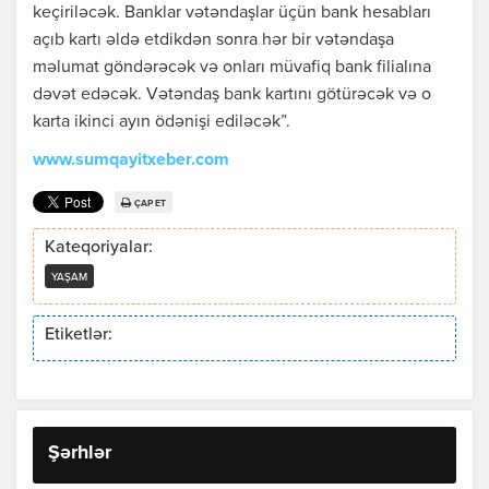
keçiriləcək. Banklar vətəndaşlar üçün bank hesabları
açıb kartı əldə etdikdən sonra hər bir vətəndaşa
məlumat göndərəcək və onları müvafiq bank filialına
dəvət edəcək. Vətəndaş bank kartını götürəcək və o
karta ikinci ayın ödənişi ediləcək”.
www.sumqayitxeber.com
ÇAP ET
Kateqoriyalar:
YAŞAM
Etiketlər:
Şərhlər