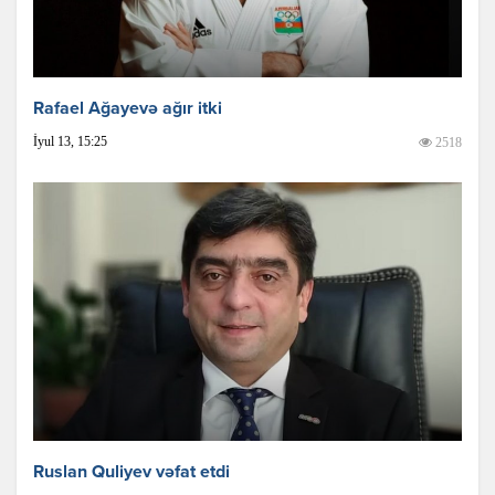
Rafael Ağayevə ağır itki
İyul 13, 15:25
2518
Ruslan Quliyev vəfat etdi