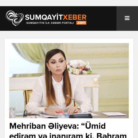
Mehriban Əliyeva: “Ümid
edirəm və inanıram ki, Bəhram