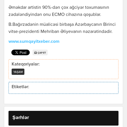
Əməkdar artistin 90%-dən çox ağciyər toxumasının
zədələndiyindən onu ECMO cihazına qoşublar.
B.Bağırzadənin müalicəsi birbaşa Azərbaycanın Birinci
vitse-prezidenti Mehriban Əliyevanın nəzarətindədir.
www.sumqayitxeber.com
ÇAP ET
Kateqoriyalar:
YAŞAM
Etiketlər:
Şərhlər