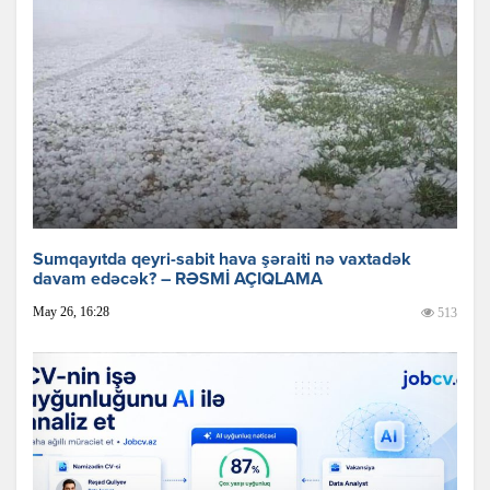
Sumqayıtda qeyri-sabit hava şəraiti nə vaxtadək
davam edəcək? – RƏSMİ AÇIQLAMA
May 26, 16:28
513