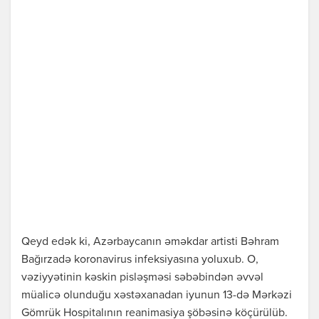
Qeyd edək ki, Azərbaycanın əməkdar artisti Bəhram
Bağırzadə koronavirus infeksiyasına yoluxub. O,
vəziyyətinin kəskin pisləşməsi səbəbindən əvvəl
müalicə olunduğu xəstəxanadan iyunun 13-də Mərkəzi
Gömrük Hospitalının reanimasiya şöbəsinə köçürülüb.