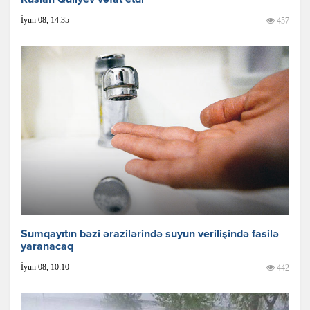
Ruslan Quliyev vəfat etdi
İyun 08, 14:35
457
Sumqayıtın bəzi ərazilərində suyun verilişində fasilə
yaranacaq
İyun 08, 10:10
442