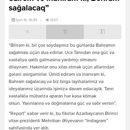
sağalacaq”
İyun 16, 16:45
•
1207
“Bilirəm ki, bir çox soydaşımız bu günlərdə Bəhramın
sağalması üçün dua edirlər. Uca Tanrıdan ona güc və
xəstəliyə qalib gəlməsinə yardımçı olmasını
diləyirəm. Həkimlər onu xilas etmək üçün əllərindən
gələni əsirgəmirlər. Ümid edirəm və inanıram ki,
Bəhram sağalacaq və biz birgə layihələrimiz və
ideyalarımız üzərində işimizə davam edəcəyik. Tanrı
xəstəliklə mübarizə aparan hər kəsə kömək
olsun. Yaxınlarına və doğmalarına güc və səbr versin”.
“Report” xəbər verir ki, bu fikirlər Azərbaycanın Birinci
vitse-prezidenti Mehriban Əliyevanın “Instagram”
səhifəsində yer alıb.