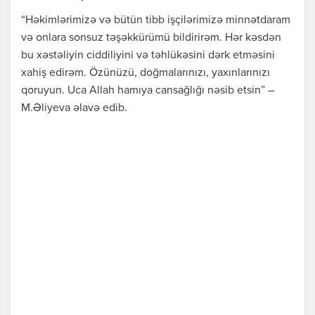
“Həkimlərimizə və bütün tibb işçilərimizə minnətdaram
və onlara sonsuz təşəkkürümü bildirirəm. Hər kəsdən
bu xəstəliyin ciddiliyini və təhlükəsini dərk etməsini
xahiş edirəm. Özünüzü, doğmalarınızı, yaxınlarınızı
qoruyun. Uca Allah hamıya cansağlığı nəsib etsin” –
M.Əliyeva əlavə edib.