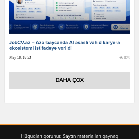
JobCV.az – Azərbaycanda AI əsaslı vahid karyera
ekosistemi istifadəyə verildi
May 18, 18:53
823
DAHA ÇOX
Hüquqları qorunur. Saytın materialları qaynaq