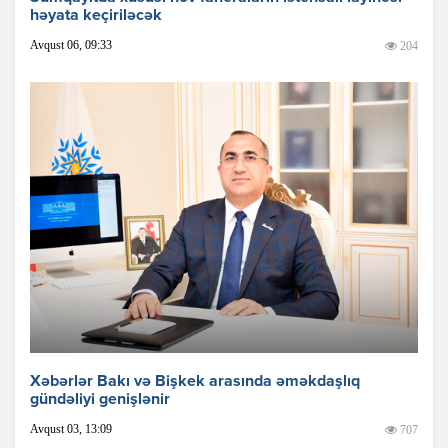
həyata keçiriləcək
Avqust 06, 09:33
204
Xəbərlər Bakı və Bişkek arasında əməkdaşlıq
gündəliyi genişlənir
Avqust 03, 13:09
707