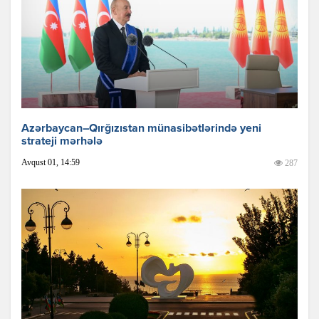
Azərbaycan–Qırğızıstan münasibətlərində yeni
strateji mərhələ
Avqust 01, 14:59
287