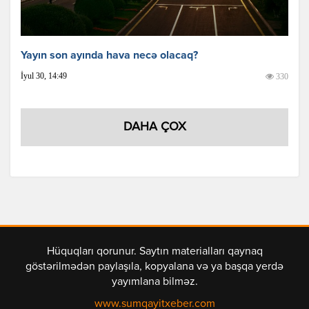
Yayın son ayında hava necə olacaq?
İyul 30, 14:49
330
DAHA ÇOX
Hüquqları qorunur. Saytın materialları qaynaq
göstərilmədən paylaşıla, kopyalana və ya başqa yerdə
yayımlana bilməz.
www.sumqayitxeber.com