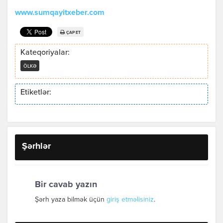
www.sumqayitxeber.com
ÇAP ET
Kateqoriyalar:
ÖLKƏ
Etiketlər:
Şərhlər
Bir cavab yazın
Şərh yaza bilmək üçün
giriş etməlisiniz
.