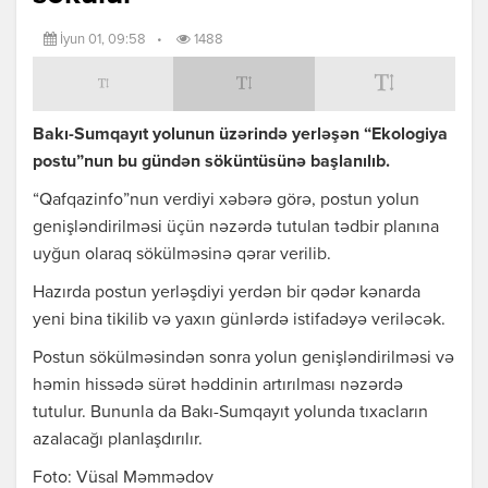
İyun 01, 09:58
•
1488
Bakı-Sumqayıt yolunun üzərində yerləşən “Ekologiya
postu”nun bu gündən söküntüsünə başlanılıb.
“Qafqazinfo”nun verdiyi xəbərə görə, postun yolun
genişləndirilməsi üçün nəzərdə tutulan tədbir planına
uyğun olaraq sökülməsinə qərar verilib.
Hazırda postun yerləşdiyi yerdən bir qədər kənarda
yeni bina tikilib və yaxın günlərdə istifadəyə veriləcək.
Postun sökülməsindən sonra yolun genişləndirilməsi və
həmin hissədə sürət həddinin artırılması nəzərdə
tutulur. Bununla da Bakı-Sumqayıt yolunda tıxacların
azalacağı planlaşdırılır.
Foto: Vüsal Məmmədov