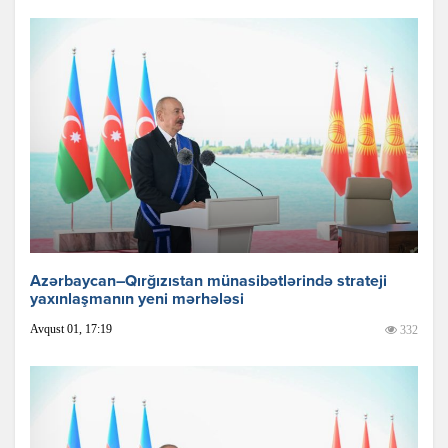
Azərbaycan–Qırğızıstan münasibətlərində strateji
yaxınlaşmanın yeni mərhələsi
Avqust 01, 17:19
332