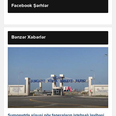
Facebook Şərhlər
Bənzər Xəbərlər
Sumqayıtda xüsusi növ faneraların istehsalı layihəsi