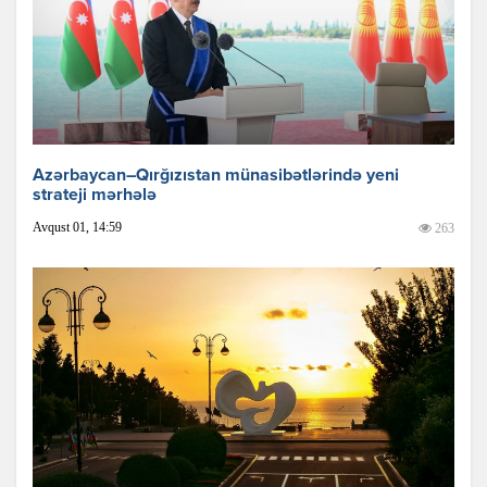
Azərbaycan–Qırğızıstan münasibətlərində yeni
strateji mərhələ
Avqust 01, 14:59
263