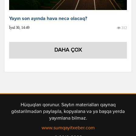
Yayın son ayında hava necə olacaq?
İyul 30, 14:49
312
DAHA ÇOX
Hüquqları qorunur. Saytın materialları qaynaq
göstərilmədən paylaşıla, kopyalana və ya başqa yerdə
yayımlana bilməz.
www.sumqayitxeber.com