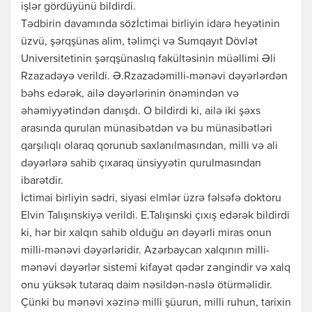
işlər gördüyünü bildirdi.
Tədbirin davamında sözİctimai birliyin idarə heyətinin
üzvü, şərqşünas alim, təlimçi və Sumqayıt Dövlət
Universitetinin şərqşünaslıq fakültəsinin müəllimi Əli
Rzazadəyə verildi. Ə.Rzazadəmilli-mənəvi dəyərlərdən
bəhs edərək, ailə dəyərlərinin önəmindən və
əhəmiyyətindən danışdı. O bildirdi ki, ailə iki şəxs
arasında qurulan münasibətdən və bu münasibətləri
qarşılıqlı olaraq qorunub saxlanılmasından, milli və ali
dəyərlərə sahib çıxaraq ünsiyyətin qurulmasından
ibarətdir.
İctimai birliyin sədri, siyasi elmlər üzrə fəlsəfə doktoru
Elvin Talışınskiyə verildi. E.Talışınski çıxış edərək bildirdi
ki, hər bir xalqın sahib olduğu ən dəyərli miras onun
milli-mənəvi dəyərləridir. Azərbaycan xalqının milli-
mənəvi dəyərlər sistemi kifayət qədər zəngindir və xalq
onu yüksək tutaraq daim nəsildən-nəslə ötürməlidir.
Çünki bu mənəvi xəzinə milli şüurun, milli ruhun, tarixin