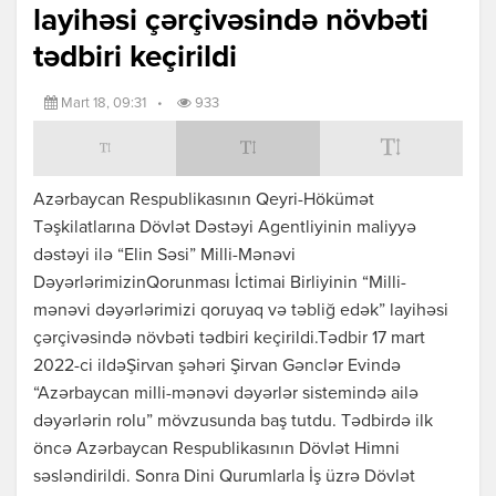
layihəsi çərçivəsində növbəti
tədbiri keçirildi
Mart 18, 09:31
•
933
Azərbaycan Respublikasının Qeyri-Hökümət
Təşkilatlarına Dövlət Dəstəyi Agentliyinin maliyyə
dəstəyi ilə “Elin Səsi” Milli-Mənəvi
DəyərlərimizinQorunması İctimai Birliyinin “Milli-
mənəvi dəyərlərimizi qoruyaq və təbliğ edək” layihəsi
çərçivəsində növbəti tədbiri keçirildi.Tədbir 17 mart
2022-ci ildəŞirvan şəhəri Şirvan Gənclər Evində
“Azərbaycan milli-mənəvi dəyərlər sistemində ailə
dəyərlərin rolu” mövzusunda baş tutdu. Tədbirdə ilk
öncə Azərbaycan Respublikasının Dövlət Himni
səsləndirildi. Sonra Dini Qurumlarla İş üzrə Dövlət