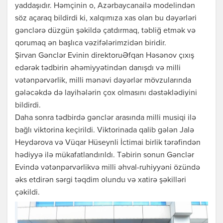
yaddaşıdır. Həmçinin o, Azərbaycanailə modelindən
söz açaraq bildirdi ki, xalqımıza xas olan bu dəyərləri
gənclərə düzgün şəkildə çatdırmaq, təbliğ etmək və
qorumaq ən başlıca vəzifələrimzidən biridir.
Şirvan Gənclər Evinin direktoruƏfqan Həsənov çıxış
edərək tədbirin əhəmiyyətindən danışdı və milli
vətənpərvərlik, milli mənəvi dəyərlər mövzularında
gələcəkdə də layihələrin çox olmasını dəstəklədiyini
bildirdi.
Daha sonra tədbirdə gənclər arasında milli musiqi ilə
bağlı viktorina keçirildi. Viktorinada qalib gələn Jalə
Heydərova və Vüqar Hüseynli İctimai birlik tərəfindən
hədiyyə ilə mükafatlandırıldı. Təbirin sonun Gənclər
Evində vətənpərvərlikvə milli əhval-ruhiyyəni özündə
əks etdirən sərgi təqdim olundu və xatirə şəkilləri
çəkildi.