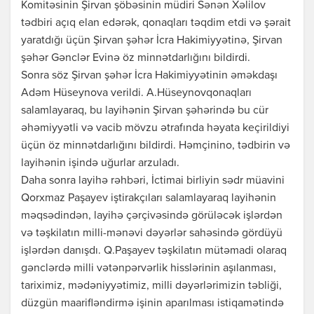
Komitəsinin Şirvan şöbəsinin müdiri Sənən Xəlilov
tədbiri açıq elan edərək, qonaqları təqdim etdi və şərait
yaratdığı üçün Şirvan şəhər İcra Hakimiyyətinə, Şirvan
şəhər Gənclər Evinə öz minnətdarlığını bildirdi.
Sonra söz Şirvan şəhər İcra Hakimiyyətinin əməkdaşı
Adəm Hüseynova verildi. A.Hüseynovqonaqları
salamlayaraq, bu layihənin Şirvan şəhərində bu cür
əhəmiyyətli və vacib mövzu ətrafında həyata keçirildiyi
üçün öz minnətdarlığını bildirdi. Həmçinino, tədbirin və
layihənin işində uğurlar arzuladı.
Daha sonra layihə rəhbəri, İctimai birliyin sədr müavini
Qorxmaz Paşayev iştirakçıları salamlayaraq layihənin
məqsədindən, layihə çərçivəsində görüləcək işlərdən
və təşkilatın milli-mənəvi dəyərlər sahəsində gördüyü
işlərdən danışdı. Q.Paşayev təşkilatın mütəmadi olaraq
gənclərdə milli vətənpərvərlik hisslərinin aşılanması,
tariximiz, mədəniyyətimiz, milli dəyərlərimizin təbliği,
düzgün maarifləndirmə işinin aparılması istiqamətində