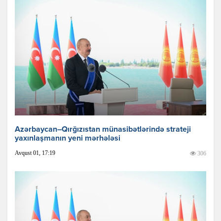
Azərbaycan–Qırğızıstan münasibətlərində strateji
yaxınlaşmanın yeni mərhələsi
Avqust 01, 17:19
306