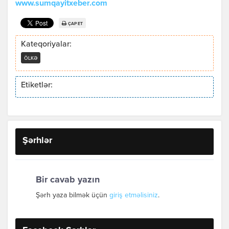
www.sumqayitxeber.com
ÇAP ET
Kateqoriyalar:
ÖLKƏ
Etiketlər:
Şərhlər
Bir cavab yazın
Şərh yaza bilmək üçün
giriş etməlisiniz
.