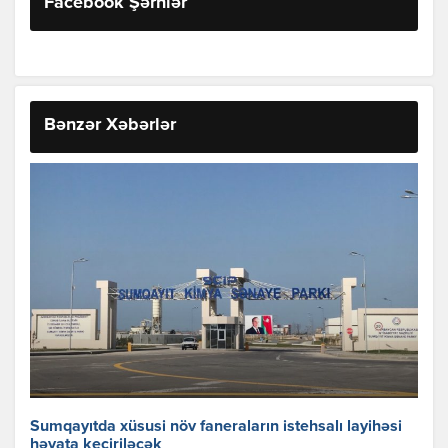
Facebook Şərhlər
Bənzər Xəbərlər
Sumqayıtda xüsusi növ faneraların istehsalı layihəsi
həyata keçiriləcək