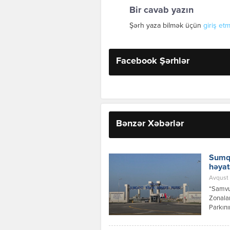
Bir cavab yazın
Şərh yaza bilmək üçün
giriş etm
Facebook Şərhlər
Bənzər Xəbərlər
Sumqa
həyat
Avqust 
“Samvud
Zonalar
Parkını
investi
layihəs