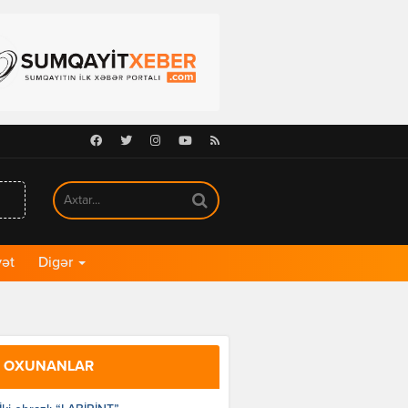
Facebook
Twitter
Instagram
Youtube
RSS
ət
Digər
 OXUNANLAR