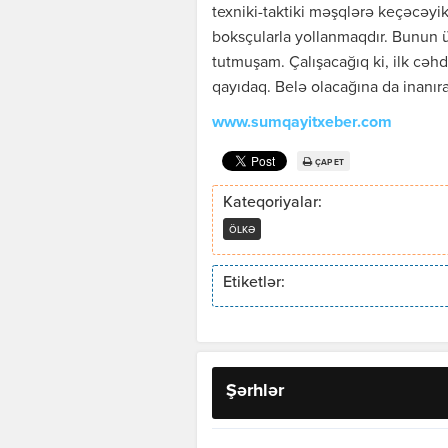
texniki-taktiki məşqlərə keçəcəyi
boksçularla yollanmaqdır. Bunun ü
tutmuşam. Çalışacağıq ki, ilk cəh
qayıdaq. Belə olacağına da inanır
www.sumqayitxeber.com
ÇAP ET
Kateqoriyalar:
ÖLKƏ
Etiketlər:
Şərhlər