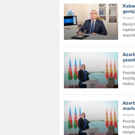
Xəbər
geniş
Avqust 
Ramiz 
təşkila
arasınd
inkişaf
Azərbay
Respubl
Azərb
qaydalar
yaxın
Avqust 0
Prezide
keçirdi
hadisə 
prosesl
münasib
verilən
Azərb
dialoqu
mərh
Avqust 
Prezide
keçirdi
inkişaf