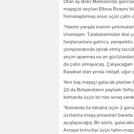
Ötən ay Boks Mərkəzində gənclər a
məşqçisi seçilən Elbrus Rzayev bil
formalaşdırmaq onun üçün çətin 
“Həmin yarışda mənim yetirmələrim 
izləmişəm. Tələbələrimdən ikisi ç
fərqlənənlərə gəlincə, perspektiv
çempionatında iştirak etmiş təcrüb
seçim aparmaq və ən güclülərdən 
də çətin olmayacaq. Çalışacağam k
Rəqabət olan yerdə inkişaf, uğur q
Yeni baş məşqçi gələcək planları 
22-də Bolqarıstanın paytaxtı Sofi
komanda üçün bir növ sınaq xarak
“Komanda ilə tanışlıq üçün 2 günə
üzvlərinə məşq prosesləri barədə
açıqlayacağıq. Bir sözlə, gələcəklə
Avropa birinciliyi üçün təlim-məşq