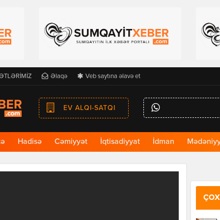
ƏTLƏRİMİZ
Əlaqə
Veb saytına əlavə et
EV ALQI-SATQI
kə
Hadisə
Cəmiyyət
İqtisadiyyat
İdman
Mədəniyy
ÇOX