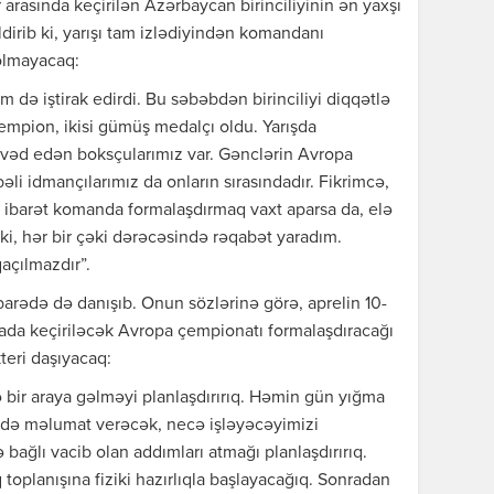
rasında keçirilən Azərbaycan birinciliyinin ən yaxşı
dirib ki, yarışı tam izlədiyindən komandanı
olmayacaq:
də iştirak edirdi. Bu səbəbdən birinciliyi diqqətlə
empion, ikisi gümüş medalçı oldu. Yarışda
 vəd edən boksçularımız var. Gənclərin Avropa
əli idmançılarımız da onların sırasındadır. Fikrimcə,
ibarət komanda formalaşdırmaq vaxt aparsa da, elə
i, hər bir çəki dərəcəsində rəqabət yaradım.
açılmazdır”.
barədə də danışıb. Onun sözlərinə görə, aprelin 10-
yada keçiriləcək Avropa çempionatı formalaşdıracağı
teri daşıyacaq:
 bir araya gəlməyi planlaşdırırıq. Həmin gün yığma
 də məlumat verəcək, necə işləyəcəyimizi
 bağlı vacib olan addımları atmağı planlaşdırırıq.
 toplanışına fiziki hazırlıqla başlayacağıq. Sonradan