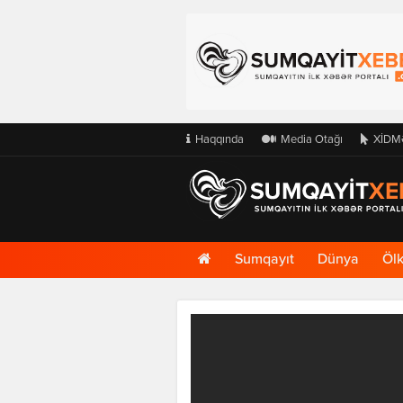
Haqqında
Media Otağı
XİDM
Ana
Sumqayıt
Dünya
Öl
Səhifə