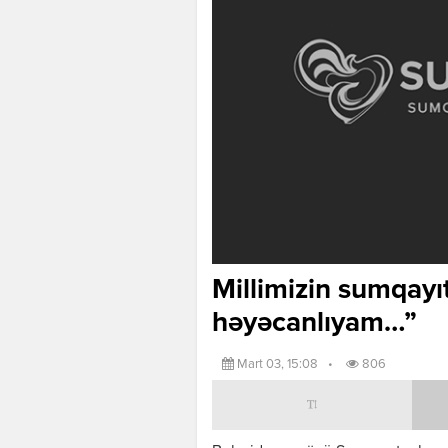
Millimizin sumqayıt
həyəcanlıyam…”
Mart 03, 15:08
•
806