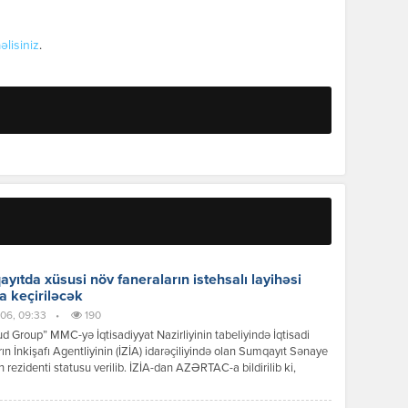
əlisiniz
.
yıtda xüsusi növ faneraların istehsalı layihəsi
a keçiriləcək
06, 09:33
•
190
 Group” MMC-yə İqtisadiyyat Nazirliyinin tabeliyində İqtisadi
ın İnkişafı Agentliyinin (İZİA) idarəçiliyində olan Sumqayıt Sənaye
n rezidenti statusu verilib. İZİA-dan AZƏRTAC-a bildirilib ki,
siya dəyəri 8,2 milyon manat olan xüsusi növ faneraların istehsalı
i çərçivəsində 100-dən çox iş yerinin yaradılması nəzərdə tutulur.