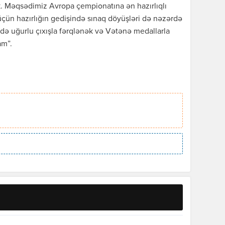
k. Məqsədimiz Avropa çempionatına ən hazırlıqlı
çün hazırlığın gedişində sınaq döyüşləri də nəzərdə
ddə uğurlu çıxışla fərqlənək və Vətənə medallarla
am”.