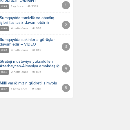
İki obrazlı “LABİRİNT”
1 ay öncə
3382
ÖLKƏ
Sumqayıtda təmizlik və abadlıq
işləri fasiləsiz davam etdirilir
4 həftə öncə
998
ÖLKƏ
Sumqayıtda sakinlərlə görüşlər
davam edir – VİDEO
4 həftə öncə
842
ÖLKƏ
Strateji müstəviyə yüksəldilən
Azərbaycan-Almaniya əməkdaşlığı
2 həftə öncə
835
ÖLKƏ
Milli varlığımızın qüdrətli simvolu
1 həftə öncə
690
ÖLKƏ