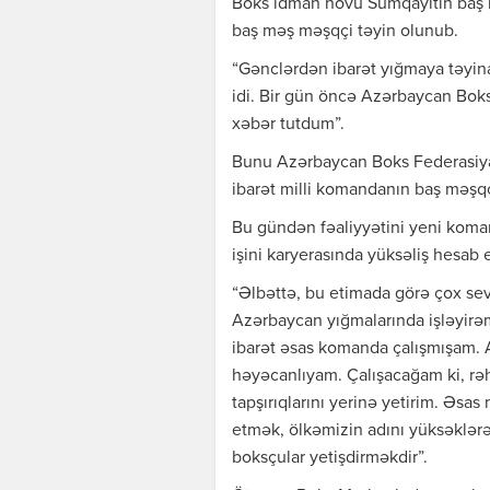
Boks idman növü Sumqayıtın baş 
baş məş məşqçi təyin olunub.
“Gənclərdən ibarət yığmaya təyi
idi. Bir gün öncə Azərbaycan Boks
xəbər tutdum”.
Bunu Azərbaycan Boks Federasiya
ibarət milli komandanın baş məşqç
Bu gündən fəaliyyətini yeni koma
işini karyerasında yüksəliş hesab e
“Əlbəttə, bu etimada görə çox sevin
Azərbaycan yığmalarında işləyirəm
ibarət əsas komanda çalışmışam. 
həyəcanlıyam. Çalışacağam ki, rəh
tapşırıqlarını yerinə yetirim. Əsas
etmək, ölkəmizin adını yüksəklər
boksçular yetişdirməkdir”.