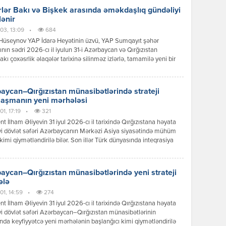
lər Bakı və Bişkek arasında əməkdaşlıq gündəliyi
lənir
03, 13:09
•
684
Hüseynov YAP İdarə Heyətinin üzvü, YAP Sumqayıt şəhər
tının sədri 2026-cı il iyulun 31-i Azərbaycan və Qırğızıstan
akı çoxəsrlik əlaqələr tarixinə silinməz izlərlə, tamamilə yeni bir
 mərhələsinin başlanğıcı kimi əbədi olaraq həkk olundu.
can Respublikasının Prezidenti İlham Əliyevin Qırğız
ikasına reallaşdırdığı bu tarixi səfər sadəcə diplomatik protokol
aycan–Qırğızıstan münasibətlərində strateji
ının icrası deyildi; bu, ortaq köklərə, […]
laşmanın yeni mərhələsi
1, 17:19
•
321
nt İlham Əliyevin 31 iyul 2026-cı il tarixində Qırğızıstana həyata
yi dövlət səfəri Azərbaycanın Mərkəzi Asiya siyasətində mühüm
kimi qiymətləndirilə bilər. Son illər Türk dünyasında inteqrasiya
ərinin sürətlənməsi fonunda Bakı ilə Bişkek arasında
ətlər də yeni məzmun qazanır. Dövlət başçılarının görüşü zamanı
 mesajlar və əldə olunan razılaşmalar göstərir ki, iki ölkə siyasi
aycan–Qırğızıstan münasibətlərində yeni strateji
 […]
ələ
01, 14:59
•
274
nt İlham Əliyevin 31 iyul 2026-cı il tarixində Qırğızıstana həyata
yi dövlət səfəri Azərbaycan–Qırğızıstan münasibətlərinin
ında keyfiyyətcə yeni mərhələnin başlanğıcı kimi qiymətləndirilə