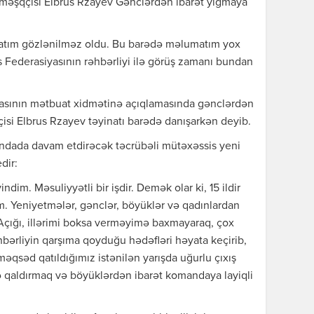
məşqçisi Elbrus Rzayev Gənclərdən ibarət yığmaya
natım gözlənilməz oldu. Bu barədə məlumatım yox
 Federasiyasının rəhbərliyi ilə görüş zamanı bundan
sının mətbuat xidmətinə açıqlamasında gənclərdən
isi Elbrus Rzayev təyinatı barədə danışarkən deyib.
ndada davam etdirəcək təcrübəli mütəxəssis yeni
dir:
dim. Məsuliyyətli bir işdir. Demək olar ki, 15 ildir
. Yeniyetmələr, gənclər, böyüklər və qadınlardan
Açığı, illərimi boksa verməyimə baxmayaraq, çox
bərliyin qarşıma qoyduğu hədəfləri həyata keçirib,
 məqsəd qatıldığımız istənilən yarışda uğurlu çıxış
ə qaldırmaq və böyüklərdən ibarət komandaya layiqli