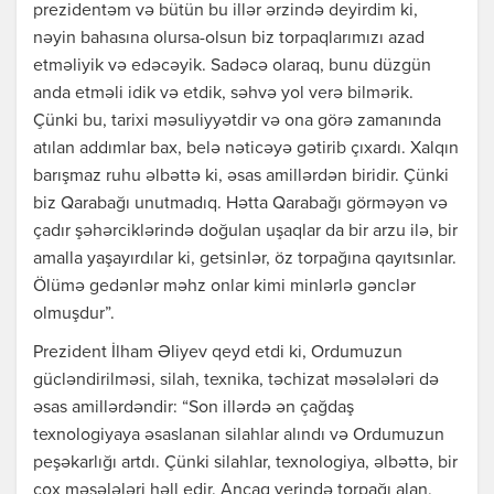
prezidentəm və bütün bu illər ərzində deyirdim ki,
nəyin bahasına olursa-olsun biz torpaqlarımızı azad
etməliyik və edəcəyik. Sadəcə olaraq, bunu düzgün
anda etməli idik və etdik, səhvə yol verə bilmərik.
Çünki bu, tarixi məsuliyyətdir və ona görə zamanında
atılan addımlar bax, belə nəticəyə gətirib çıxardı. Xalqın
barışmaz ruhu əlbəttə ki, əsas amillərdən biridir. Çünki
biz Qarabağı unutmadıq. Hətta Qarabağı görməyən və
çadır şəhərciklərində doğulan uşaqlar da bir arzu ilə, bir
amalla yaşayırdılar ki, getsinlər, öz torpağına qayıtsınlar.
Ölümə gedənlər məhz onlar kimi minlərlə gənclər
olmuşdur”.
Prezident İlham Əliyev qeyd etdi ki, Ordumuzun
gücləndirilməsi, silah, texnika, təchizat məsələləri də
əsas amillərdəndir: “Son illərdə ən çağdaş
texnologiyaya əsaslanan silahlar alındı və Ordumuzun
peşəkarlığı artdı. Çünki silahlar, texnologiya, əlbəttə, bir
çox məsələləri həll edir. Ancaq yerində torpağı alan,