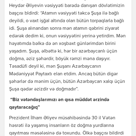
Heydər Əliyevin vəsiyyəti barədə danışan dövlətimizin
başçısı bldirdi: “Atamın vəsiyyəti təkcə Şuşa ilə bağlı
deyildi, o vaxt işğal altında olan bütün torpaqlarla bağlı
idi. Şuşa alınandan sonra mən atamın qəbrini ziyarət
edərək dedim ki, onun vəsiyyətini yerinə yetirdim. Mən
həyatımda bəlkə də ən xoşbəxt günlərimdən birini
yaşadım. Şuşa, əlbəttə ki, hər bir azərbaycanlı üçün
doğma, əziz şəhərdir, böyük rəmzi məna daşıyır.
Təsadüfi deyil ki, mən Şuşanı Azərbaycanın
Mədəniyyət Paytaxtı elan etdim. Ancaq bütün digər
şəhərlər də mənim üçün, bütün Azərbaycan xalqı üçün
Şuşa qədər əzizdir və doğmadır”.
“Biz vətəndaşlarımızı ən qısa müddət ərzində
qaytaracağıq”
Prezident İlham Əliyev müsahibəsində 30 il Vətən
həsrəti ilə yaşamış insanların öz doğma yurdlarına
qayıtması məsələsinə də toxundu. Ölkə başçısı bildirdi