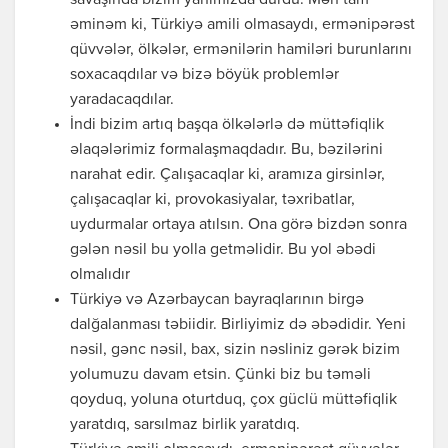
savaşında bizim yanımızda durdu. Mən tam
əminəm ki, Türkiyə amili olmasaydı, ermənipərəst
qüvvələr, ölkələr, ermənilərin hamiləri burunlarını
soxacaqdılar və bizə böyük problemlər
yaradacaqdılar.
İndi bizim artıq başqa ölkələrlə də müttəfiqlik
əlaqələrimiz formalaşmaqdadır. Bu, bəzilərini
narahat edir. Çalışacaqlar ki, aramıza girsinlər,
çalışacaqlar ki, provokasiyalar, təxribatlar,
uydurmalar ortaya atılsın. Ona görə bizdən sonra
gələn nəsil bu yolla getməlidir. Bu yol əbədi
olmalıdır
Türkiyə və Azərbaycan bayraqlarının birgə
dalğalanması təbiidir. Birliyimiz də əbədidir. Yeni
nəsil, gənc nəsil, bax, sizin nəsliniz gərək bizim
yolumuzu davam etsin. Çünki biz bu təməli
qoyduq, yoluna oturtduq, çox güclü müttəfiqlik
yaratdıq, sarsılmaz birlik yaratdıq.