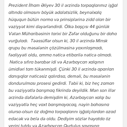
Prezident İlham Əliyev 30 il ərzində torpaqlarımız işğal
altında olmasını böyük ədalətsizlik, beynəlxalq
hüququn bütün norma və prinsiplərinə zidd olan bir
vəziyyət kimi dəyərləndirdi. Ölkə başçısı 44 günlük
Vətən Müharibəsinin tarixi bir Zəfər olduğunu bir daha
vurğuladı. Təəssüflər olsun ki, 30 il ərzində Minsk
qrupu bu məsələnin çözülməsinə yaxınlaşmadı,
fəaliyyəti oldu, amma nəticə etibarilə nəticə olmadı.
Nəticə sıfıra bərabər idi və Azərbaycan xalqının
ümidləri tam tükənmişdi. Çünki 30 il ərzində aparılan
danışıqlar nəticəsiz qalırdısa, deməli, bu məsələnin
dondurulması prosesi gedirdi. Təbii ki, biz heç zaman
bu vəziyyətlə barışmaq fikrində deyildik. Mən son illər
ərzində dəfələrlə demişdim ki, Azərbaycan xalqı bu
vəziyyətlə heç vaxt barışmayacaq, nəyin bahasına
olursa-olsun öz doğma torpaqlarını işğalçılardan azad
edəcək və belə də oldu. Dediyim sözlər həyatda öz
yerini tutdu və Azərbaycan Qurtuluş savaşına