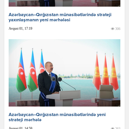
Azərbaycan–Qırğızıstan münasibətlərində strateji
yaxınlaşmanın yeni mərhələsi
Avqust 01, 17:19
306
Azərbaycan–Qırğızıstan münasibətlərində yeni
strateji mərhələ
Avqust 01, 14:59
263