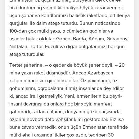
Ermənistan öz qaçılmaz məğlubiyyətini dərk edərək
bizi durdurmaq və mülki əhaliyə böyük zərər vermək
üçün şəhər və kəndlərimizi ballistik raketlərlə, artilleriya
qurğuları ilə daim atəşə tuturdu. Bunun nəticəsində
100-dən çox mülki şəxs, o cümlədən qadınlar və
uşaqlar həlak oldular. Gəncə, Bərdə, Ağdam, Goranboy,
Naftalan, Tərtər, Füzuli və digər bölgələrimizi hər gün
atəşə tuturdular.
Tərtər şəhərinə, – o qədər də böyük şəhər deyil, – 20
minə yaxın raket düşmüşdür. Ancaq Azərbaycan
xalqının iradəsini qıra bilmədilər. Öz yaxınlarını, öz
qohumlarını, əqrəbalarını itirmiş insanlar da deyirdilər
ki, ancaq irəli getməliyik. Yəni, ermənilərin bu qeyri-
insani davranışı da onlara heç bir xeyir, mənfəət
gətirmədi, sadəcə olaraq, dünyanın gözü qarşısında
özlərini növbəti dəfə vəhşilər kimi göstərdilər. Biz isə
buna cavab vermədik, onun üçün Ermənistan tərəfində
mülki əhali arasında itkilər çox azdır, təqribən 30