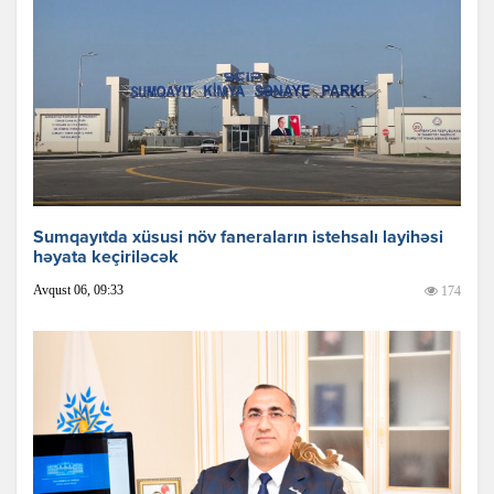
Sumqayıtda xüsusi növ faneraların istehsalı layihəsi
həyata keçiriləcək
Avqust 06, 09:33
174