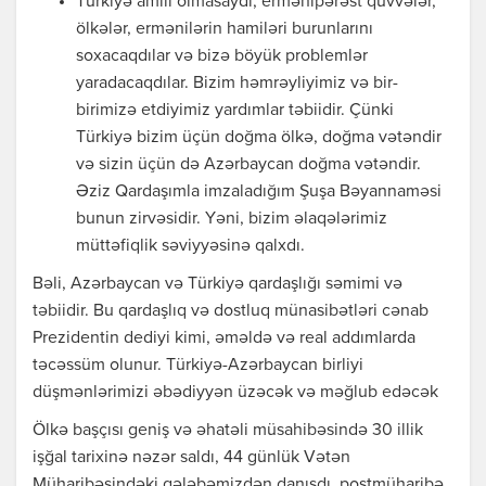
Türkiyə amili olmasaydı, ermənipərəst qüvvələr,
ölkələr, ermənilərin hamiləri burunlarını
soxacaqdılar və bizə böyük problemlər
yaradacaqdılar. Bizim həmrəyliyimiz və bir-
birimizə etdiyimiz yardımlar təbiidir. Çünki
Türkiyə bizim üçün doğma ölkə, doğma vətəndir
və sizin üçün də Azərbaycan doğma vətəndir.
Əziz Qardaşımla imzaladığım Şuşa Bəyannaməsi
bunun zirvəsidir. Yəni, bizim əlaqələrimiz
müttəfiqlik səviyyəsinə qalxdı.
Bəli, Azərbaycan və Türkiyə qardaşlığı səmimi və
təbiidir. Bu qardaşlıq və dostluq münasibətləri cənab
Prezidentin dediyi kimi, əməldə və real addımlarda
təcəssüm olunur. Türkiyə-Azərbaycan birliyi
düşmənlərimizi əbədiyyən üzəcək və məğlub edəcək
Ölkə başçısı geniş və əhatəli müsahibəsində 30 illik
işğal tarixinə nəzər saldı, 44 günlük Vətən
Müharibəsindəki qələbəmizdən danışdı, postmüharibə