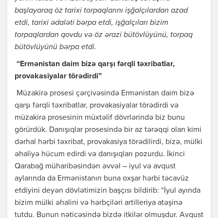
başlayaraq öz tarixi torpaqlarını işğalçılardan azad
etdi, tarixi ədaləti bərpa etdi, işğalçıları bizim
torpaqlardan qovdu və öz ərazi bütövlüyünü, torpaq
bütövlüyünü bərpa etdi.
“Ermənistan daim bizə qarşı fərqli təxribatlar,
provakasiyalar törədirdi”
Müzakirə prosesi çərçivəsində Ermənistan daim bizə
qarşı fərqli təxribatlar, provakasiyalar törədirdi və
müzakirə prosesinin müxtəlif dövrlərində biz bunu
görürdük. Danışıqlar prosesində bir az tərəqqi olan kimi
dərhal hərbi təxribat, provakasiya törədilirdi, bizə, mülki
əhaliyə hücum edirdi və danışıqları pozurdu. İkinci
Qarabağ müharibəsindən əvvəl – iyul və avqust
aylarında da Ermənistanın buna oxşar hərbi təcavüz
etdiyini deyən dövlətimizin başçısı bildirib: “İyul ayında
bizim mülki əhalini və hərbçiləri artilleriya atəşinə
tutdu. Bunun nəticəsində bizdə itkilər olmuşdur. Avqust