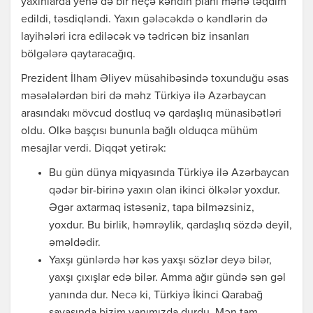
yaxınlarda yenə də bir neçə kəndin planı mənə təqdim
edildi, təsdiqləndi. Yaxın gələcəkdə o kəndlərin də
layihələri icra ediləcək və tədricən biz insanları
bölgələrə qaytaracağıq.
Prezident İlham Əliyev müsahibəsində toxunduğu əsas
məsələlərdən biri də məhz Türkiyə ilə Azərbaycan
arasındakı mövcud dostluq və qardaşlıq münasibətləri
oldu. Olkə başçısı bununla bağlı olduqca mühüm
mesajlar verdi. Diqqət yetirək:
Bu gün dünya miqyasında Türkiyə ilə Azərbaycan
qədər bir-birinə yaxın olan ikinci ölkələr yoxdur.
Əgər axtarmaq istəsəniz, tapa bilməzsiniz,
yoxdur. Bu birlik, həmrəylik, qardaşlıq sözdə deyil,
əməldədir.
Yaxşı günlərdə hər kəs yaxşı sözlər deyə bilər,
yaxşı çıxışlar edə bilər. Amma ağır gündə sən gəl
yanında dur. Necə ki, Türkiyə İkinci Qarabağ