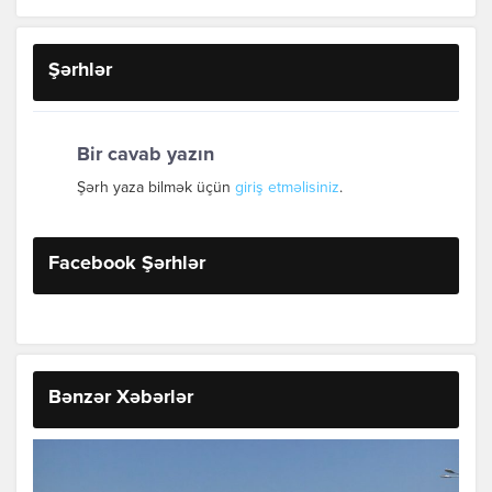
Şərhlər
Bir cavab yazın
Şərh yaza bilmək üçün
giriş etməlisiniz
.
Facebook Şərhlər
Bənzər Xəbərlər