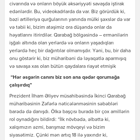
civarında və onların böyük əksəriyyəti savaşda iştirak
edənlərdir. Bu, videokadrlarda da var. Biz görürdük ki,
bəzi artilleriya qurğularının yanında mülki şəxslər də var
və təbii ki, bizim atəşimiz ora düşəndə onlar da
həyatlarını itirirdilər. Qarabağ bölgəsində – ermənilərin
işğalı altında olan yerlərdə və onların yaşadıqları
yerlərdə heç bir dağıntılar olmamışdır. Yəni, bu, bir daha
onu göstərir ki, biz müharibəni də ləyaqətlə aparmışıq
və savaşa xas olan bütün qaydalara riayət etmişik
“Hər əsgərin canını biz son ana qədər qorumağa
çalışırdıq”
Prezident İlham Əliyev müsahibəsində İkinci Qarabağ
müharibəsinin Zəfərlə nəticələnməsinin səbəbləri
barədə də danışdı. Ölkə başçısı burada bir çox amillərin
rol oynadığını bildirdi: “İlk növbədə, əlbəttə ki,
xalqımızın əzmi, barışmaz mövqeyi və bizim
siyasətimiz. Çünki mən artıq 18 ilə yaxındır ki,