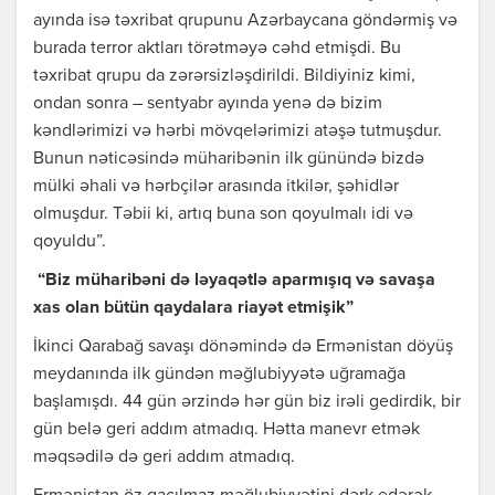
ayında isə təxribat qrupunu Azərbaycana göndərmiş və
burada terror aktları törətməyə cəhd etmişdi. Bu
təxribat qrupu da zərərsizləşdirildi. Bildiyiniz kimi,
ondan sonra – sentyabr ayında yenə də bizim
kəndlərimizi və hərbi mövqelərimizi atəşə tutmuşdur.
Bunun nəticəsində müharibənin ilk günündə bizdə
mülki əhali və hərbçilər arasında itkilər, şəhidlər
olmuşdur. Təbii ki, artıq buna son qoyulmalı idi və
qoyuldu”.
“Biz müharibəni də ləyaqətlə aparmışıq və savaşa
xas olan bütün qaydalara riayət etmişik”
İkinci Qarabağ savaşı dönəmində də Ermənistan döyüş
meydanında ilk gündən məğlubiyyətə uğramağa
başlamışdı. 44 gün ərzində hər gün biz irəli gedirdik, bir
gün belə geri addım atmadıq. Hətta manevr etmək
məqsədilə də geri addım atmadıq.