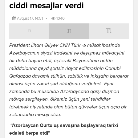
ciddi mesajlar verdi
Avqust 17, 14:51
•
1040
Prezident İlham Əliyev CNN Türk -ə müsahibəsində
Azərbaycanın siyasi iradəsini və dəyişməz mövqeyini
bir daha bəyan etdi, üçtərəfli Bəyanatının bütün
müddəlarına qeyd-şərtsiz riayət edilməsinin Cənubi
Qafqazda davamlı sülhün, sabitlik və inkişafın bərqərar
olması üçün zəruri şərt olduğunu vurğuladı. Eyni
zamanda bu müsahibə Azərbaycana qarşı düşmən
mövqe sərgiləyən, ölkəmiz üçün yeni təhdidlər
törətmək niyyətində olan bütün qüvvələr üçün açıq bir
xəbərdarlıq mesajı oldu.
“Azərbaycan Qurtuluş savaşına başlayaraq tarixi
ədaləti bərpa etdi”