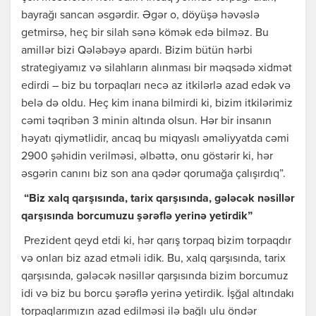
bayrağı sancan əsgərdir. Əgər o, döyüşə həvəslə
getmirsə, heç bir silah sənə kömək edə bilməz. Bu
amillər bizi Qələbəyə apardı. Bizim bütün hərbi
strategiyamız və silahların alınması bir məqsədə xidmət
edirdi – biz bu torpaqları necə az itkilərlə azad edək və
belə də oldu. Heç kim inana bilmirdi ki, bizim itkilərimiz
cəmi təqribən 3 minin altında olsun. Hər bir insanın
həyatı qiymətlidir, ancaq bu miqyaslı əməliyyatda cəmi
2900 şəhidin verilməsi, əlbəttə, onu göstərir ki, hər
əsgərin canını biz son ana qədər qorumağa çalışırdıq”.
“Biz xalq qarşısında, tarix qarşısında, gələcək nəsillər
qarşısında borcumuzu şərəflə yerinə yetirdik”
Prezident qeyd etdi ki, hər qarış torpaq bizim torpaqdır
və onları biz azad etməli idik. Bu, xalq qarşısında, tarix
qarşısında, gələcək nəsillər qarşısında bizim borcumuz
idi və biz bu borcu şərəflə yerinə yetirdik. İşğal altındakı
torpaqlarımızın azad edilməsi ilə bağlı ulu öndər