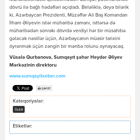
dövrü ilə bağlı hədəfləri açıqladı. Beləliklə, deyə bilərik
ki, Azərbaycan Prezidenti, Müzəffər Ali Baş Komandan
İlham Əliyevin istər müharibə zamanı, isttərsə də
müharibədən sonrakı dövrdə verdiyi hər bir müsahibə
gələcək nəsillər üçün, Azərbaycanın müasir tarixini
öyrənmək üçün zəngin bir mənbə rolunu oynayacaq.
Vüsalə Qurbanova, Sumqayıt şəhər Heydər Əliyev
Mərkəzinin direktoru
www.sumqayitxeber.com
ÇAP ET
Kateqoriyalar:
ÖLKƏ
Etiketlər: