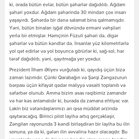
ki, orada bütün evlər, bütün şəhərlər dağıdılıb. Ağdam
şəhəri yoxdur. Ağdam şəhərində 30 mindən çox insan
yaşayırdı. Şəhərdə bir dənə salamat bina qalmamışdır.
Yəni, bütün binaları işğal dövründə erməni vəhşiləri
yerlə bir etmişlər. Həmçinin Füzuli şəhəri də, digər
şəhərlər və bütün kəndlər də. İnsanlar yüz kilometrlərlə
yol qət edirlər və yol boyunca görürlər ki, sağ-sol, hər
tərəf dağıdılıb, yəni, qayıtmağa yer yoxdur.
Prezident İlham Əliyev vurğuladı ki, qayıdış üçün bizə
zaman lazımdır. Çünki Qarabağın və Şərqi Zəngəzurun
bərpası üçün kifayət qədər maliyyə vəsaiti toplanıb və
səfərbər olunub. Amma bizim əsas rəqibimiz zamandır
və hər kəs anlamalıdır ki, burada da zamana ehtiyac var.
Lakin biz vətəndaşlarımızı ən qısa müddət ərzində
qaytaracağıq. Birinci pilot layihə artıq gerçəkləşir,
Zəngilan rayonunda 3 kəndi birləşdirən bir layihə bu ilin
sonuna, ya da ki, gələn ilin əvvəlinə hazır olacaqdır. Bu