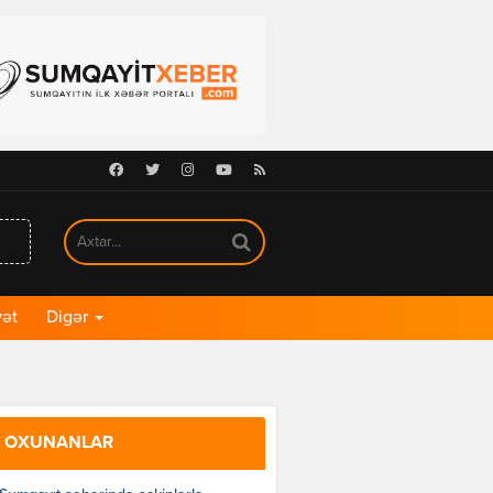
Facebook
Twitter
Instagram
Youtube
RSS
ət
Digər
 OXUNANLAR