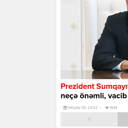
Prezident Sumqayı
neçə önəmli, vacib
Oktyabr 09, 23:53
•
1944