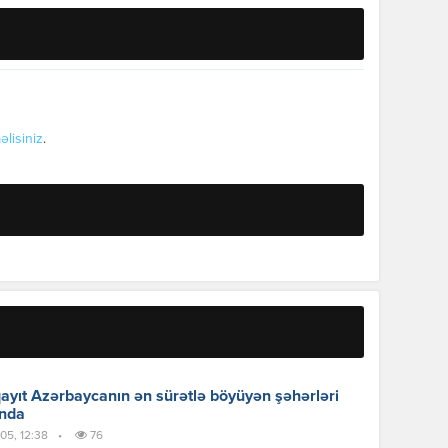
əlisiniz
.
yıt Azərbaycanın ən sürətlə böyüyən şəhərləri
ında
05, 12:38
•
76