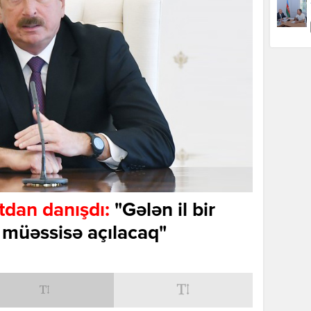
tdan danışdı:
"Gələn il bir
 müəssisə açılacaq"