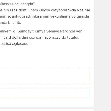
müəssisə açılacaqdır”.
sının Prezidenti İlham Əliyev oktyabrın 9-da Nazirlər
nın sosial-iqtisadi inkişafının yekunlarına və qarşıda
nda bildirib.
tməliyəm ki, Sumqayıt Kimya Sənaye Parkında yeni
 milyard dollardan çox sərmayə nəzərdə tutulur.
əssisə açılacaqdır.