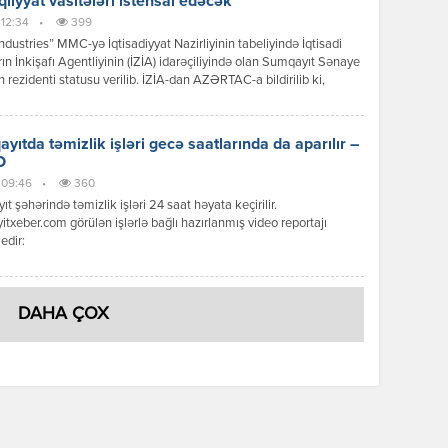
qliyyat vasitələri istehsal edəcək
 12:34
•
399
dustries” MMC-yə İqtisadiyyat Nazirliyinin tabeliyində İqtisadi
ın İnkişafı Agentliyinin (İZİA) idarəçiliyində olan Sumqayıt Sənaye
n rezidenti statusu verilib. İZİA-dan AZƏRTAC-a bildirilib ki,
siya dəyəri 44,9 milyon manat olan xüsusi texnika və nəqliyyat
ərinin istehsalı və yığımı layihəsi çərçivəsində 200-dən çox daimi iş
 yaradılması nəzərdə tutulur.
yıtda təmizlik işləri gecə saatlarında da aparılır –
O
, 09:46
•
360
t şəhərində təmizlik işləri 24 saat həyata keçirilir.
txeber.com görülən işlərlə bağlı hazırlanmış video reportajı
edir:
DAHA ÇOX