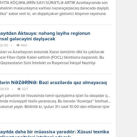
YITA KÖÇƏNLƏRİN SAYI SÜRƏTLƏ ARTIR Azərbaycanda son
 əhalinin məskunlaşma xəritəsi nəzərəçarpacaq dərəcədə dəyişib.
tika” xəbər verir ki, ən diqqətçəkən göstərici Abşeron rayonuna
ur. Rayonun əhalisi 114 % artaraq ölkə üzrə ən yüksək göstəricini
 etdirib. Bu artımın əsas səbəbləri Bakının genişlənməsi, yeni
 komplekslərinin tikilməsi, nəqliyyat imkanlarının yaxşılaşması və
yıtdan Aktauya: nəhəng layihə regionun
da mənzil qiymətlərinin yüksək […]
sal gələcəyini dəyişəcək
 12:00
•
460
tan və Azərbaycan arasında Xəzər dənizinin dibi ilə çəkiləcək
zər Fiber-Optik Kabel xəttinin (FOCL) tikintisinə başlanılıb. Bu
Qazaxıstanın Süni İntellekt və Rəqəmsal İnkişaf Nazirliyi
 yayıb. “Əvvəllər Çindən Kurık limanına çatdırılmış optik kabel,
n ümumi çəkisi 600 ton olan üç iri kabel səbəti xüsusi logistika
gəmisinə yüklənərək Bakıya gətirilib. Hazırda bu daşıma səbətləri tam […]
lərin NƏZƏRİNƏ: Bəzi ərazilərdə qaz olmayacaq
 09:59
•
327
t şəhərinin bir hissəsində təmir-quraşdırma işləri ilə əlaqədar qaz
tında müvəqqəti fasilə yaranacaq. Bu barədə “Azəriqaz” İstehsalat
məlumat yayıb. Bildirilib ki, iyulun 31-i saat 10:00-dan etibarən işlər
anadək şəhərin 1, 2, 3, 4, 5, 7, 8, 12, 15, 16, 17, 18, 19, 20, 21 və 29-
llələrinin, 5 və 6-cı mikrorayonlarının, İnşaatçılar qəsəbəsinin, […]
yıtda daha bir müəssisə yaradılır: Xüsusi texnika