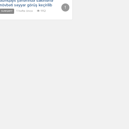
Sumqayıt şəhərində sakinlərlə
növbəti səyyar görüş keçirilib
1 həftə öncə
1112
SUMQAYIT