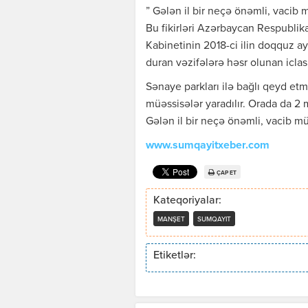
” Gələn il bir neçə önəmli, vacib 
Bu fikirləri Azərbaycan Respublika
Kabinetinin 2018-ci ilin doqquz ayı
duran vəzifələrə həsr olunan iclası
Sənaye parkları ilə bağlı qeyd e
müəssisələr yaradılır. Orada da 2
Gələn il bir neçə önəmli, vacib mü
www.sumqayitxeber.com
ÇAP ET
Kateqoriyalar:
MANŞET
SUMQAYIT
Etiketlər: