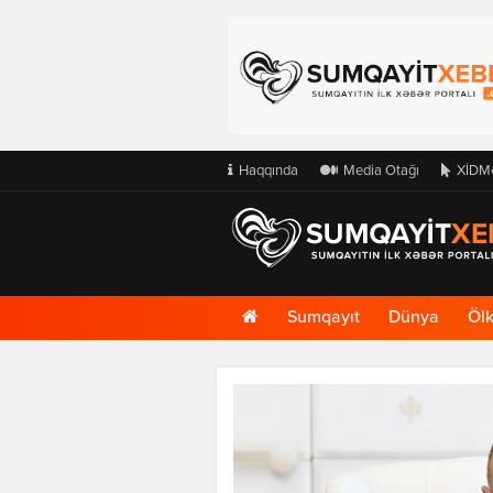
Haqqında
Media Otağı
XİDM
Ana
Sumqayıt
Dünya
Öl
Səhifə