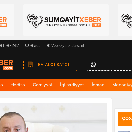
ƏTLƏRİMİZ
Əlaqə
Veb saytına əlavə et
EV ALQI-SATQI
kə
Hadisə
Cəmiyyət
İqtisadiyyat
İdman
Mədəniyy
ÇOX