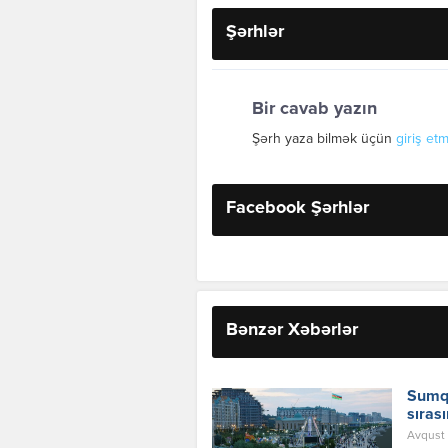
Şərhlər
Bir cavab yazın
Şərh yaza bilmək üçün
giriş etm
Facebook Şərhlər
Bənzər Xəbərlər
Sumqa
sıras
Avqust 