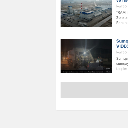
və nə
İyul 30,
“RAM İn
Zonalar
Parkını
investi
vasitəl
yerinin
Sumqa
VİDE
İyul 30
Sumqayı
sumqayi
təqdim 