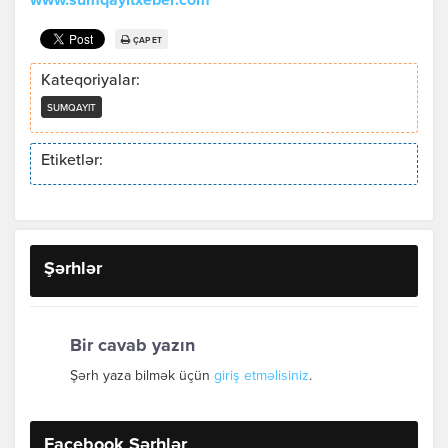
www.sumqayitxeber.com
ÇAP ET
Kateqoriyalar:
SUMQAYIT
Etiketlər:
Şərhlər
Bir cavab yazın
Şərh yaza bilmək üçün
giriş etməlisiniz
.
Facebook Şərhlər