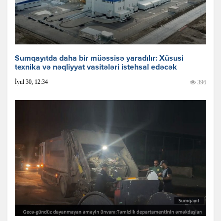
Sumqayıtda daha bir müəssisə yaradılır: Xüsusi
texnika və nəqliyyat vasitələri istehsal edəcək
İyul 30, 12:34
396