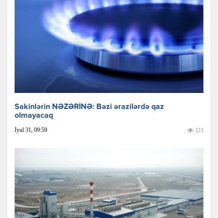
Sakinlərin NƏZƏRİNƏ: Bəzi ərazilərdə qaz
olmayacaq
İyul 31, 09:59
323