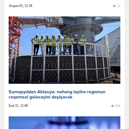
Avqust 05, 12:38
73
Sumqayıtdan Aktauya: nəhəng layihə regionun
rəqəmsal gələcəyini dəyişəcək
İyul 31, 12:00
456