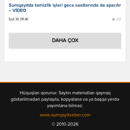
Sumqayıtda təmizlik işləri gecə saatlarında da aparılır
– VİDEO
İyul 30, 09:46
357
DAHA ÇOX
Hüquqları qorunur. Saytın materialları qaynaq
göstərilmədən paylaşıla, kopyalana və ya başqa yerdə
yayımlana bilməz.
www.sumqayitxeber.com
© 2010-2026