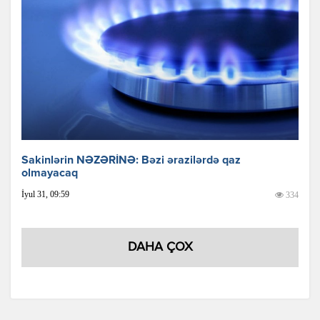
Sakinlərin NƏZƏRİNƏ: Bəzi ərazilərdə qaz
olmayacaq
İyul 31, 09:59
334
DAHA ÇOX