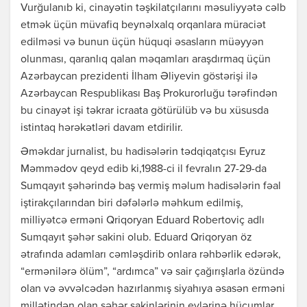
Vurğulanıb ki, cinayətin təşkilatçılarını məsuliyyətə cəlb
etmək üçün müvafiq beynəlxalq orqanlara müraciət
edilməsi və bunun üçün hüquqi əsasların müəyyən
olunması, qaranlıq qalan məqamları araşdırmaq üçün
Azərbaycan prezidenti İlham Əliyevin göstərişi ilə
Azərbaycan Respublikası Baş Prokurorluğu tərəfindən
bu cinayət işi təkrar icraata götürülüb və bu xüsusda
istintaq hərəkətləri davam etdirilir.
Əməkdar jurnalist, bu hadisələrin tədqiqatçısı Eyruz
Məmmədov qeyd edib ki,1988-ci il fevralın 27-29-da
Sumqayıt şəhərində baş vermiş məlum hadisələrin fəal
iştirakçılarından biri dəfələrlə məhkum edilmiş,
milliyətcə erməni Qriqoryan Eduard Robertoviç adlı
Sumqayıt şəhər sakini olub. Eduard Qriqoryan öz
ətrafında adamları cəmləşdirib onlara rəhbərlik edərək,
“ermənilərə ölüm”, “ardımca” və sair çağırışlarla özündə
olan və əvvəlcədən hazırlanmış siyahıya əsasən erməni
millətindən olan şəhər sakinlərinin evlərinə hücumlar