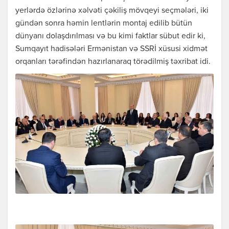
yerlərdə özlərinə xəlvəti çəkiliş mövqeyi seçmələri, iki
gündən sonra həmin lentlərin montaj edilib bütün
dünyanı dolaşdırılması və bu kimi faktlar sübut edir ki,
Sumqayıt hadisələri Ermənistan və SSRİ xüsusi xidmət
orqanları tərəfindən hazırlanaraq törədilmiş təxribat idi.