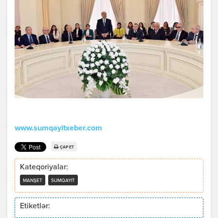
www.sumqayitxeber.com
ÇAP ET
Kateqoriyalar:
MANŞET
SUMQAYIT
Etiketlər: