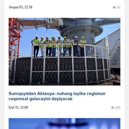
Avqust 05, 12:38
96
Sumqayıtdan Aktauya: nəhəng layihə regionun
rəqəmsal gələcəyini dəyişəcək
İyul 31, 12:00
468