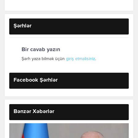
Şərhlər
Bir cavab yazın
Şərh yaza bilmək üçün
giriş etməlisiniz
.
Facebook Şərhlər
Bənzər Xəbərlər