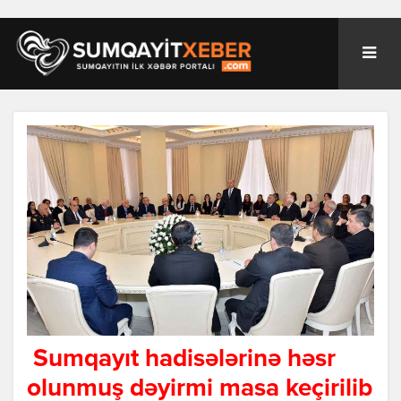
Sumqayıt hadisələrinə həsr
olunmuş dəyirmi masa keçirilib