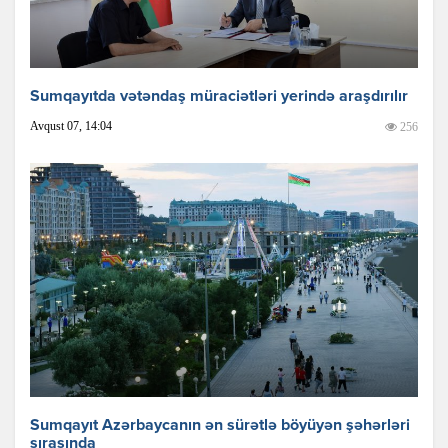
Sumqayıtda vətəndaş müraciətləri yerində araşdırılır
Avqust 07, 14:04
256
Sumqayıt Azərbaycanın ən sürətlə böyüyən şəhərləri
sırasında