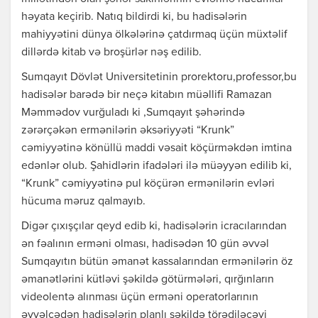
həyata keçirib. Natıq bildirdi ki, bu hadisələrin
mahiyyətini dünya ölkələrinə çatdırmaq üçün müxtəlif
dillərdə kitab və broşürlər nəş edilib.
Sumqayıt Dövlət Universitetinin prorektoru,professor,bu
hadisələr barədə bir neçə kitabın müəllifi Ramazan
Məmmədov vurğuladı ki ,Sumqayıt şəhərində
zərərçəkən ermənilərin əksəriyyəti “Krunk”
cəmiyyətinə könüllü maddi vəsait köçürməkdən imtina
edənlər olub. Şahidlərin ifadələri ilə müəyyən edilib ki,
“Krunk” cəmiyyətinə pul köçürən ermənilərin evləri
hücuma məruz qalmayıb.
Digər çıxışçılar qeyd edib ki, hadisələrin icracılarından
ən fəalının erməni olması, hadisədən 10 gün əvvəl
Sumqayıtın bütün əmanət kassalarından ermənilərin öz
əmanətlərini kütləvi şəkildə götürmələri, qırğınların
videolentə alınması üçün erməni operatorlarının
əvvəlcədən hadisələrin planlı şəkildə törədiləcəyi