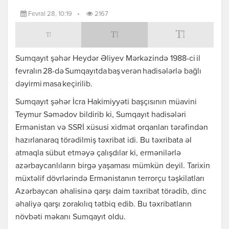
Fevral 28, 10:19
•
2167
Sumqayıt şəhər Heydər Əliyev Mərkəzində 1988-ci il
fevralın 28-də Sumqayıtda baş verən hadisələrlə bağlı
dəyirmi masa keçirilib.
Sumqayıt şəhər İcra Hakimiyyəti başçısının müavini
Teymur Səmədov bildirib ki, Sumqayıt hadisələri
Ermənistan və SSRİ xüsusi xidmət orqanları tərəfindən
hazırlanaraq törədilmiş təxribat idi. Bu təxribata əl
atmaqla sübut etməyə çalışdılar ki, ermənilərlə
azərbaycanlıların birgə yaşaması mümkün deyil. Tarixin
müxtəlif dövrlərində Ermənistanın terrorçu təşkilatları
Azərbaycan əhalisinə qarşı daim təxribat törədib, dinc
əhaliyə qarşı zorakılıq tətbiq edib. Bu təxribatların
növbəti məkanı Sumqayıt oldu.