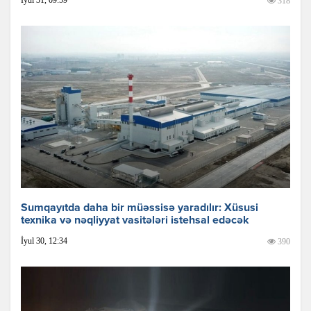
318
Sumqayıtda daha bir müəssisə yaradılır: Xüsusi
texnika və nəqliyyat vasitələri istehsal edəcək
İyul 30, 12:34
390