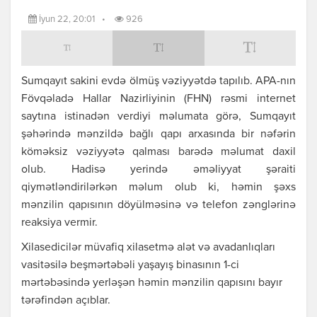
İyun 22, 20:01
•
926
Sumqayıt sakini evdə ölmüş vəziyyətdə tapılıb. APA-nın
Fövqəladə Hallar Nazirliyinin (FHN) rəsmi internet
saytına istinadən verdiyi məlumata görə, Sumqayıt
şəhərində mənzildə bağlı qapı arxasında bir nəfərin
köməksiz vəziyyətə qalması barədə məlumat daxil
olub. Hadisə yerində əməliyyat şəraiti
qiymətləndirilərkən məlum olub ki, həmin şəxs
mənzilin qapısının döyülməsinə və telefon zənglərinə
reaksiya vermir.
Xilasedicilər müvafiq xilasetmə alət və avadanlıqları
vasitəsilə beşmərtəbəli yaşayış binasının 1-ci
mərtəbəsində yerləşən həmin mənzilin qapısını bayır
tərəfindən açıblar.