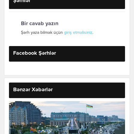
Şərhlər
Bir cavab yazın
Şərh yaza bilmək üçün
giriş etməlisiniz
.
Facebook Şərhlər
Bənzər Xəbərlər