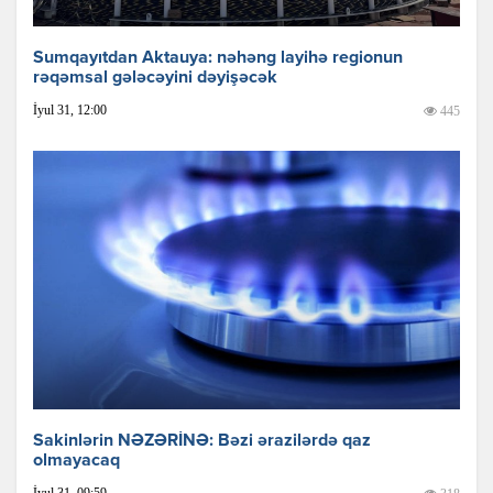
Sumqayıtdan Aktauya: nəhəng layihə regionun
rəqəmsal gələcəyini dəyişəcək
İyul 31, 12:00
445
Sakinlərin NƏZƏRİNƏ: Bəzi ərazilərdə qaz
olmayacaq
İyul 31, 09:59