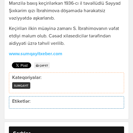
Mənzilə baxış keçirilərkən 1936-cı il təvəllüdlü Səyyad
Şıxkərim qızı İbrahimova döşəmədə hərəkətsiz
vəziyyətdə aşkarlanıb.
Keçirilən ilkin müayinə zamanı S. İbrahimovanın vəfat
etdiyi məlum olub. Cəsəd xilasedicilər tərəfindən
aidiyyəti üzrə təhvil verilib.
www.sumqayitxeber.com
ÇAP ET
Kateqoriyalar:
SUMQAYIT
Etiketlər: