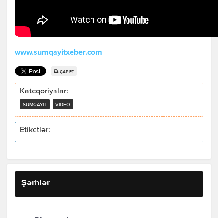
www.sumqayitxeber.com
ÇAP ET
Kateqoriyalar:
SUMQAYIT
VIDEO
Etiketlər:
Şərhlər