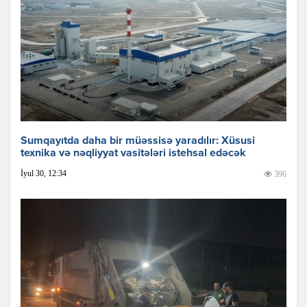
Sumqayıtda daha bir müəssisə yaradılır: Xüsusi
texnika və nəqliyyat vasitələri istehsal edəcək
İyul 30, 12:34
396