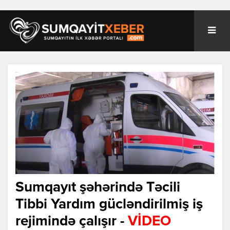
Sumqayıt şəhərində Təcili
Tibbi Yardım gücləndirilmiş iş
rejimində çalışır -
VİDEO