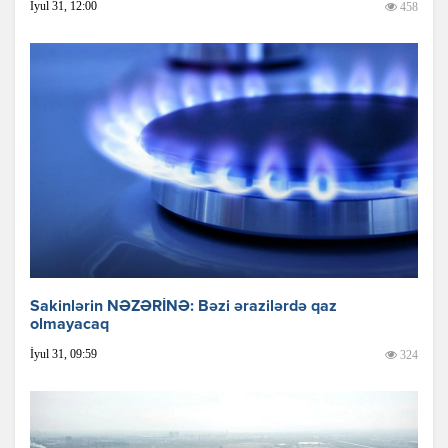
İyul 31, 12:00
458
Sakinlərin NƏZƏRİNƏ: Bəzi ərazilərdə qaz
olmayacaq
İyul 31, 09:59
324