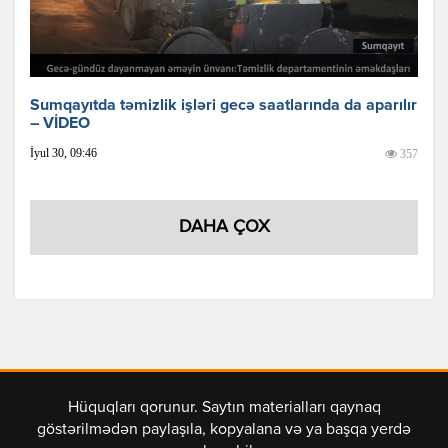
Sumqayıtda təmizlik işləri gecə saatlarında da aparılır
– VİDEO
İyul 30, 09:46
357
DAHA ÇOX
Hüquqları qorunur. Saytın materialları qaynaq
göstərilmədən paylaşıla, kopyalana və ya başqa yerdə