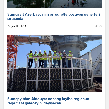
Sumqayıt Azərbaycanın ən sürətlə böyüyən şəhərləri
sırasında
Avqust 05, 12:38
73
Sumqayıtdan Aktauya: nəhəng layihə regionun
rəqəmsal gələcəyini dəyişəcək