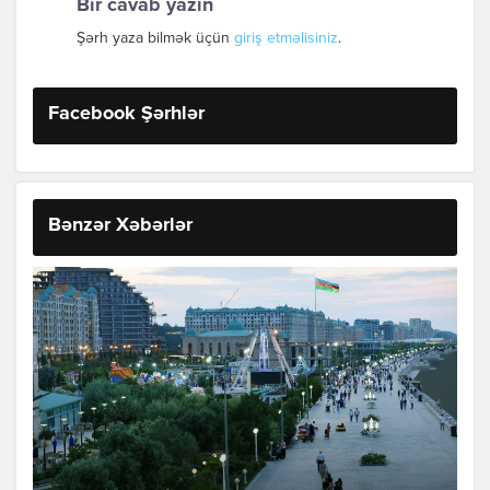
Bir cavab yazın
Şərh yaza bilmək üçün
giriş etməlisiniz
.
Facebook Şərhlər
Bənzər Xəbərlər