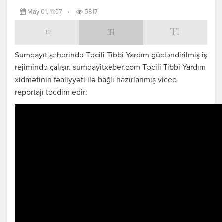
May 01, 11:07
•
5817
Sumqayıt şəhərində Təcili Tibbi Yardım gücləndirilmiş iş
rejimində çalışır. sumqayitxeber.com Təcili Tibbi Yardım
xidmətinin fəaliyyəti ilə bağlı hazırlanmış video
reportajı təqdim edir: