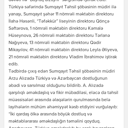
dəvəti ilə “Bayraq dizaynı” sərgisində iştirak edib.
Türkiyə səfərində Sumqayıt Təhsil şöbəsinin müdiri ilə
yanaşı, Sumqayıt şəhər 11 nömrəli məktəbin direktoru
İlahə Həsənli, “Təfəkkür” liseyinin direktoru Qönçə
Səftərova, 1 nömrəli məktəbin direktoru Kəmalə
Hüseynova, 26 nömrəli məktəbin direktoru Tərlanə
Nağıyeva, 13 nömrəli məktəbin direktoru Qədir
Mikayılov, 41 nömrəli məktəbin direktoru Leyla Əliyeva,
21 nömrəli məktəbin direktoru Vladim İbrahimov iştirak
edib.
Tədbirdə çıxış edən Sumqayıt Təhsil şöbəsinin müdiri
Arzu Alızadə Türkiyə və Azərbaycan dostluğunun
əbədi və sarsılmaz olduğunu bildirib. A. Alızadə
qarşılıqlı əməkdaşlıq və fikir mübadiləsi, eləcə də təhsil
müəssisələri arasında əlaqələrin qurulmasında belə
layihələrin mühüm əhəmiyyət kəsb etdiyini vurğulayıb:
“İki qardaş ölkə arasında böyük dostluq və
məktəblərarası əməkdaşlığın təməlini qoyduq.