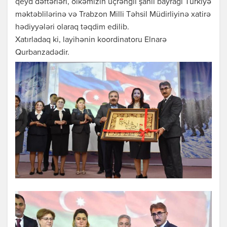
qeyd dəftərləri, ölkəmizin üçrəngli şanlı bayrağı Türkiyə
məktəblilərinə və Trabzon Milli Təhsil Müdirliyinə xatirə
hədiyyələri olaraq təqdim edilib.
Xatırladaq ki, layihənin koordinatoru Elnarə
Qurbanzadədir.