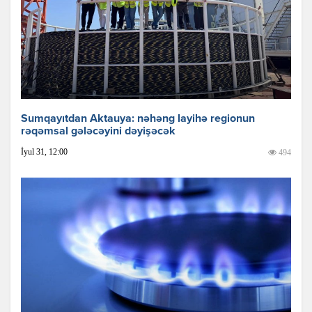
Sumqayıtdan Aktauya: nəhəng layihə regionun
rəqəmsal gələcəyini dəyişəcək
İyul 31, 12:00
494