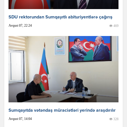
SDU rektorundan Sumqayıtlı abituriyentlərə çağırış
Avqust 07, 22:24
469
Sumqayıtda vətəndaş müraciətləri yerində araşdırılır
Avqust 07, 14:04
328