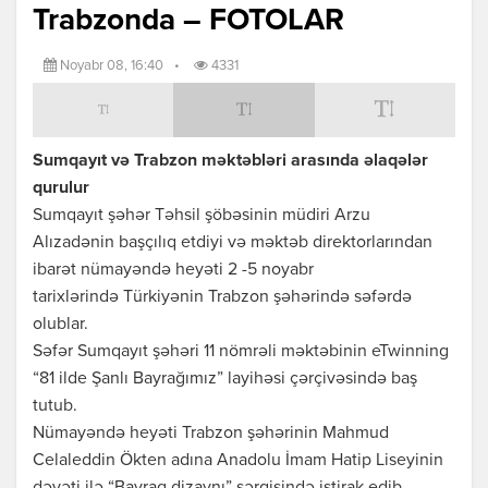
Trabzonda – FOTOLAR
Noyabr 08, 16:40
•
4331
Sumqayıt və Trabzon məktəbləri arasında əlaqələr
qurulur
Sumqayıt şəhər Təhsil şöbəsinin müdiri Arzu
Alızadənin başçılıq etdiyi və məktəb direktorlarından
ibarət nümayəndə heyəti 2 -5 noyabr
tarixlərində Türkiyənin Trabzon şəhərində səfərdə
olublar.
Səfər Sumqayıt şəhəri 11 nömrəli məktəbinin eTwinning
“81 ilde Şanlı Bayrağımız” layihəsi çərçivəsində baş
tutub.
Nümayəndə heyəti Trabzon şəhərinin Mahmud
Celaleddin Ökten adına Anadolu İmam Hatip Liseyinin