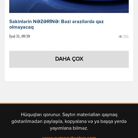
Sakinlərin NƏZƏRİNƏ: Bəzi ərazilərdə qaz
olmayacaq
İyul 31, 09:59
351
DAHA ÇOX
Hüquqları qorunur. Saytın materialları qaynaq
göstərilmədən paylaşıla, kopyalana və ya başqa yerdə
yayımlana bilməz.