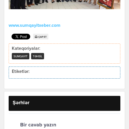
www.sumqayitxeber.com
ÇAP ET
Kateqoriyalar:
SUMQAYIT
TƏHSIL
Etiketlər:
Şərhlər
Bir cavab yazın