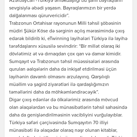
Azərbaycan -Türkiyə əməkdaşlığı bu şanlı bayraqların
sevgisiylə əbədi yaşasın. Bayraqlarımızın bir yerdə
dalğalanması qürurvericidir”.
Trabzonun Ortahisar rayonunun Milli təhsil şöbəsinin
müdiri Şükür Köse də sərginin açılış mərasimində çıxış
edərək bildirib ki, eTwinning layihələri Türkiyə ilə layihə
tərəfdaşlarını xüsusilə sevindirir: “Bir millət olaraq iki
dövlətimiz ət və dırnaqdan çox qan və damar kimidir.
Sumqayıt və Trabzonun təhsil müəssisələri arasında
qurulan əalqələrin daha da inkişaf etdirilməsi üçün
layihənin davamlı olmasını arzulayırıq. Qarşılıqlı
müəllim və şagird ziyarətləri ilə qardaşlığımızın
təməllərini daha da möhkəmləndirəcəyik”.
Digər çıxış edənlər də ölkələrimiz arasında mövcud
olan əlaqələrdən və bu münasibətlərin təhsil sahəsində
daha da genişləndirilməsinin vacibliyini vurğulayıblar.
Türkiyə səfəri çərçivəsində Sumqayıtın 70 illiyi
münasibəti ilə əlaqədar olaraq nəşr olunan kitablar,